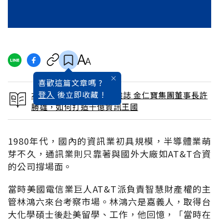
喜歡這篇文章嗎 ?
登入
後立即收藏 !
本文出自 2002 / 5月號雜誌 金仁寶集團董事長許
勝雄，如何打造千億資訊王國
1980年代，國內的資訊業初具規模，半導體業萌
芽不久，通訊業則只靠著與國外大廠如AT&T合資
的公司撐場面。
當時美國電信業巨人AT&T派負責智慧財產權的主
管林鴻六來台考察市場。林鴻六是嘉義人，取得台
大化學碩士後赴美留學、工作，他回憶，「當時在