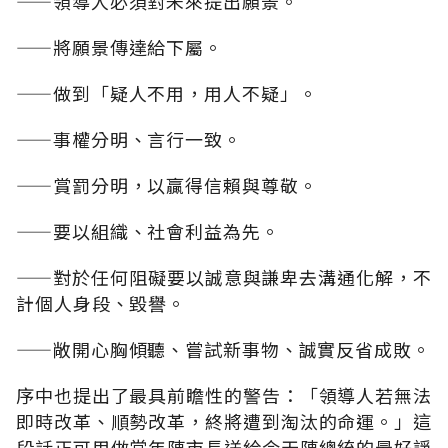
——領導人必須對未來提出願景。
——將願景傳達給下屬。
——做到「疑人不用，用人不疑」。
——事權分明、言行一致。
——賞罰分明，以贏得信賴與尊敬。
——要以組織、社會利益為先。
——對於任何阻礙要以誠意與謙卑去溝通化解，不
計個人身段、毀譽。
——敞開心胸傾聽、嘗試新事物、誠實反省成敗。
序中也提出了最具前瞻性的警告：「領導人若無法
即時改革、順勢改革，終將遭到淘汰的命運。」這
段話正可用做當年陳市長送給今天陳總統的最好諍