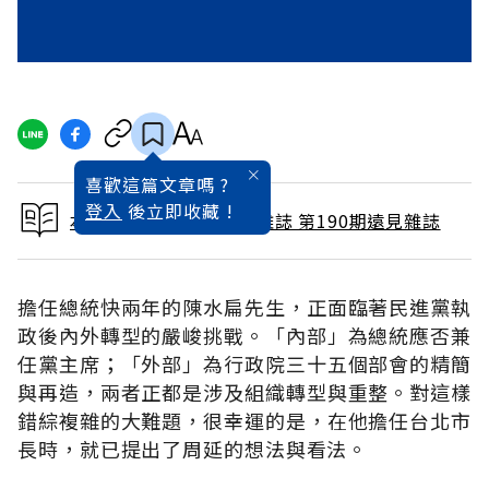
喜歡這篇文章嗎 ?
登入
後立即收藏 !
本文出自 2002 / 4月號雜誌 第190期遠見雜誌
擔任總統快兩年的陳水扁先生，正面臨著民進黨執
政後內外轉型的嚴峻挑戰。「內部」為總統應否兼
任黨主席；「外部」為行政院三十五個部會的精簡
與再造，兩者正都是涉及組織轉型與重整。對這樣
錯綜複雜的大難題，很幸運的是，在他擔任台北市
長時，就已提出了周延的想法與看法。