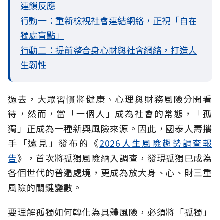
連鎖反應
行動一：重新檢視社會連結網絡，正視「自在
獨處盲點」
行動二：提前整合身心財與社會網絡，打造人
生韌性
過去，大眾習慣將健康、心理與財務風險分開看
待，然而，當「一個人」成為社會的常態，「孤
獨」正成為一種新興風險來源。因此，國泰人壽攜
手「遠見」發布的《
2026人生風險趨勢調查報
告
》，首次將孤獨風險納入調查，發現孤獨已成為
各個世代的普遍處境，更成為放大身、心、財三重
風險的關鍵變數。
要理解孤獨如何轉化為具體風險，必須將「孤獨」