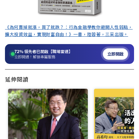
《為何賣掉就漲，買了就跌？：行為金融學教你避開人性弱點，
擴大投資效益，實現財富自由！》一書，陸蓉著，三采出版。
72%
領先者已開啟【職場雷達】
立即開啟
立即開通！解鎖專屬服務
延伸閱讀