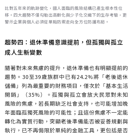
比對五年來的軌跡變化，國人面臨的風險結構已產生根本性位
移。四大趨勢不僅勾勒出高齡化與少子化交織下的生存考驗，更
警示企業與個人必須從單點防禦走向全方位防護布局。
趨勢四：退休準備意識提前，但孤獨與孤立
成人生新變數
隨著對未來焦慮的提升，退休準備也有明顯提前的
趨勢。30至39歲族群中已有24.2%將「老後退休
儲備」列為最重要的財務項目，僅次於「基本生活
開銷」（35%）。孤獨與孤立會放大民眾對未知
風險的焦慮，若長期缺乏社會支持，也可能增加晚
年面臨孤獨死風險的可能性；且這份焦慮不一定能
轉化為實質行動，突顯老後準備能否被妥善規劃與
執行，已不再侷限於單純的金融工具，更包括是否