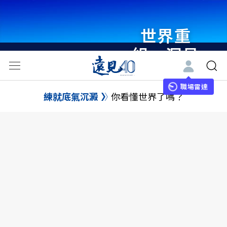
世界重
組・洞見
未來 與
世界領袖
職場雷達
練就底氣沉澱
你看懂世界了嗎？
同行