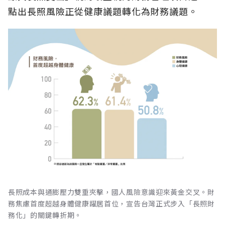
點出長照風險正從健康議題轉化為財務議題。
長照成本與通膨壓力雙重夾擊，國人風險意識迎來黃金交叉。財
務焦慮首度超越身體健康躍居首位，宣告台灣正式步入「長照財
務化」的關鍵轉折期。