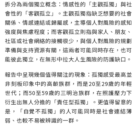
拆分為兩個獨立概念：情感性的「主觀孤獨」與社
會性的「客觀孤立」。主觀孤獨指缺乏想要的社會
關係、情感連結或歸屬感，主導個人對風險的感知
強度與焦慮程度；而客觀孤立則指與家人、朋友、
社區或社會網絡的接觸很少，與個人對風險的規劃
準備與支持資源有關，這兩者可能同時存在，也可
能彼此獨立，在無形中拉大人生風險的防護缺口。
報告中呈現幾個值得關注的現象：孤獨感受最高並
非刻板印象中的高齡族群，而是20至29歲的年輕
世代；而50至59歲的三明治族群，在照護壓力下
衍生出無人分擔的「責任型孤獨」。更值得留意的
是，「自覺不孤獨」的人可能同時是社會連結薄
弱、也較不易被辨識的一群。