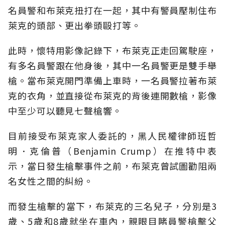
名員警和布萊克扭打在一起，其中有警員壓制住布
萊克的頭部、更出拳頭毆打等。
此時，懷特用影像記錄下，布萊克正走回駕駛座，
有多名員警跟在他身後，其中一名員警更是雙手舉
槍。當布萊克開門準備上車時，一名員警拉著布萊
克的衣角，並直接從布萊克的背後連開數槍，影像
中至少可以聽見七聲槍響。
目前接受布萊克家人委託的，黑人民權律師班哲
明．克倫普（Benjamin Crump）在推特中表
示，當日發生槍擊事件之前，布萊克曾試圖勸阻兩
名女性之間的糾紛。
而發生槍擊的當下，布萊克的三名兒子，分別是3
歲、5歲和8歲就坐在車內，親眼目睹員警槍擊父