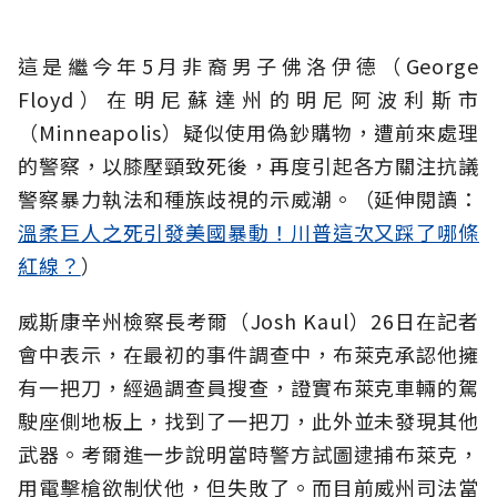
這是繼今年5月非裔男子佛洛伊德（George
Floyd）在明尼蘇達州的明尼阿波利斯市
（Minneapolis）疑似使用偽鈔購物，遭前來處理
的警察，以膝壓頸致死後，再度引起各方關注抗議
警察暴力執法和種族歧視的示威潮。（延伸閱讀：
溫柔巨人之死引發美國暴動！川普這次又踩了哪條
紅線？
）
威斯康辛州檢察長考爾（Josh Kaul）26日在記者
會中表示，在最初的事件調查中，布萊克承認他擁
有一把刀，經過調查員搜查，證實布萊克車輛的駕
駛座側地板上，找到了一把刀，此外並未發現其他
武器。考爾進一步說明當時警方試圖逮捕布萊克，
用電擊槍欲制伏他，但失敗了。而目前威州司法當