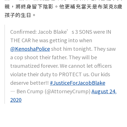
親，將終身留下陰影。他更補充當天是布萊克8歲
孩子的生日。
Confirmed: Jacob Blake’s 3 SONS were IN
THE CAR he was getting into when
@KenoshaPolice
shot him tonight. They saw
a cop shoot their father. They will be
traumatized forever. We cannot let officers
violate their duty to PROTECT us. Our kids
deserve better!!
#JusticeForJacobBlake
— Ben Crump (@AttorneyCrump)
August 24,
2020