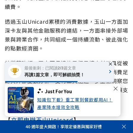
續費。
透過玉山Unicard累積的消費數據，玉山一方面加
深卡友與其他金融服務的連結，一方面串接外部場
景與跨業合作，共同組成一個持續流動、彼此強化
的點數經濟圈。
林榮華強調，玉山更長遠的目標是讓支付工具從被
×
最後衝刺：已閱讀2/3篇文章
動回饋，進化為「主動預測」。「透過即時消費足
再讀1篇文章，即可解鎖抽獎！
跡與外部變數分析，支付工具能進一步主動洞察您
的消費偏好，精準推薦符合習慣的卡友優惠，讓支
Just For You
付體驗真正升級為消費者的生活顧問。」
知識包下載》重工業到餐飲都用AI！
產業降本增效全攻略
【
立即申辦玉山Unicard
】
40 週年盛大開啟！享限定優惠與獨家好禮