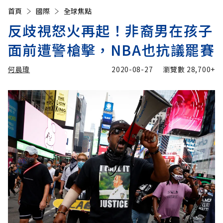
首頁
國際
全球焦點
反歧視怒火再起！非裔男在孩子
面前遭警槍擊，NBA也抗議罷賽
何晨瑋
2020-08-27
瀏覽數
28,700+