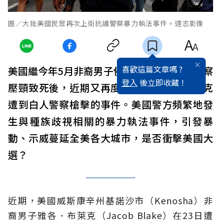
圖／大批美國民眾再次上街抗議警察暴力執法事件。達志影像
喜歡這篇文章嗎 ?
美國繼今年5月非裔男子佛洛伊德，遭白人警察
登入
後立即收藏 !
壓頸致死後，近期又再度發生非裔男子布萊克
遭到白人警察槍擊的事件。美國警方頻繁地發
生與種族歧視相關的暴力執法事件，引發暴
動、示威蔓延全美各大城市，是否衝擊美國大
選？
近期，美國威斯康辛州基諾沙市（Kenosha）非
裔男子雅各．布萊克（Jacob Blake）在23日遭