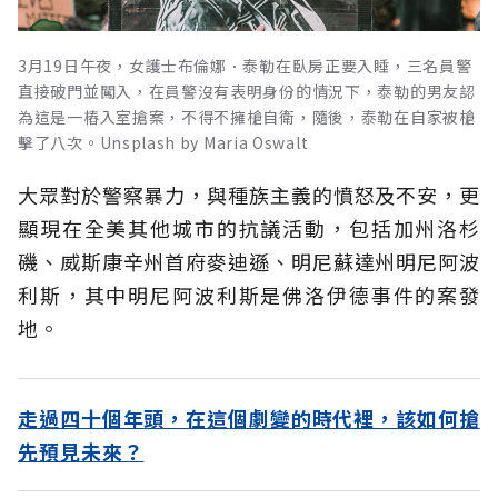
3月19日午夜，女護士布倫娜．泰勒在臥房正要入睡，三名員警
直接破門並闖入，在員警沒有表明身份的情況下，泰勒的男友認
為這是一樁入室搶案，不得不擁槍自衛，隨後，泰勒在自家被槍
擊了八次。Unsplash by Maria Oswalt
大眾對於警察暴力，與種族主義的憤怒及不安，更
顯現在全美其他城市的抗議活動，包括加州洛杉
磯、威斯康辛州首府麥迪遜、明尼蘇達州明尼阿波
利斯，其中明尼阿波利斯是佛洛伊德事件的案發
地。
走過四十個年頭，在這個劇變的時代裡，該如何搶
先預見未來？