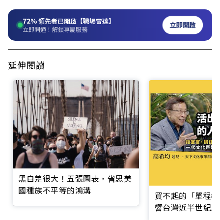
72%
領先者已開啟【職場雷達】
立即開啟
立即開通！解鎖專屬服務
延伸閱讀
黑白差很大！五張圖表，省思美
國種族不平等的鴻溝
買不起的「單程機
響台灣近半世紀思