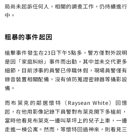
局尚未起訴任何人，相關的調查工作，仍持續進行
中。
粗暴的事件起因
槍擊事件發生在23日下午5點多，警方僅對外說明
是因「家庭糾紛」事件而出勤，其中並未交代更多
細節，目前涉事的員警已停職休假，現場員警僅有
錄音裝置相關配備，沒有偵防蒐證密錄器等攝影設
備。
而布萊克的鄰居懷特（Raysean White）回憶
起，在他用影像記錄下員警對布萊克開下多槍前，
當時他看見布萊克一邊叫草坪上的兒子上車，一邊
走進一棟公寓。然而，等懷特回過神來，則看見三