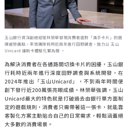
玉山銀行資深副總經理林榮華發現消費者面對「滿手卡片」的選
擇疲勞痛點，率領團隊耗時近兩年進行田野調查，致力以 玉山
Unicard 讓刷卡體驗化繁為簡 。
為解決消費者在各通路間切換卡片的困擾，玉山銀
行耗時近兩年進行深度田野調查與系統開發，在
2024年推出「玉山Unicard」，不到兩年時間便
創下發行近200萬張亮眼成績。林榮華強調，玉山
Unicard最大的特色就是打破過去由銀行單方面制
定的遊戲規則，消費者只需帶著這一張卡，就能靠
客製化方案主動貼合自己的日常需求，輕鬆涵蓋絕
大多數的消費場景。