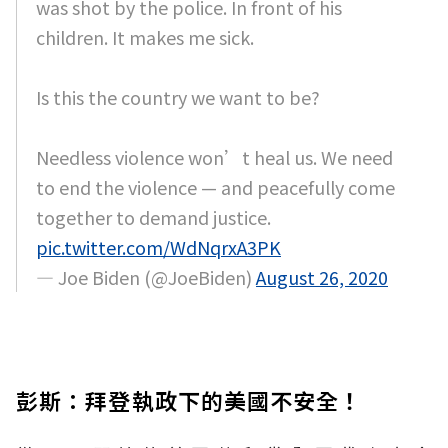
was shot by the police. In front of his
children. It makes me sick.
Is this the country we want to be?
Needless violence won’t heal us. We need
to end the violence — and peacefully come
together to demand justice.
pic.twitter.com/WdNqrxA3PK
— Joe Biden (@JoeBiden)
August 26, 2020
彭斯：拜登執政下的美國不安全！