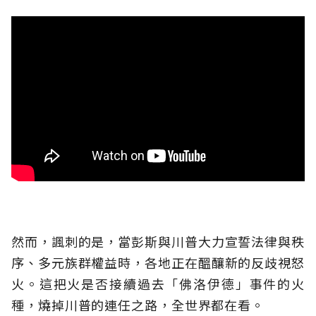
然而，諷刺的是，當彭斯與川普大力宣誓法律與秩
序、多元族群權益時，各地正在醞釀新的反歧視怒
火。這把火是否接續過去「佛洛伊德」事件的火
種，燒掉川普的連任之路，全世界都在看。