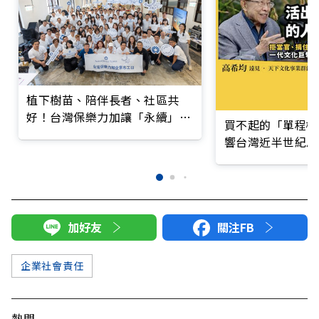
植下樹苗、陪伴長者、社區共
好！台灣保樂力加讓「永續」走
買不起的「單程機
進每個角落
響台灣近半世紀思
加好友
關注FB
企業社會責任
熱門