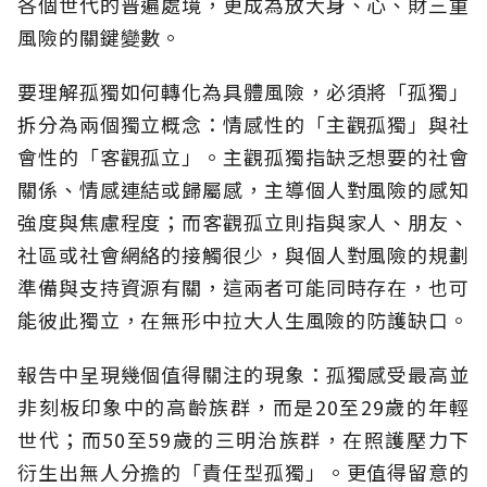
各個世代的普遍處境，更成為放大身、心、財三重
風險的關鍵變數。
要理解孤獨如何轉化為具體風險，必須將「孤獨」
拆分為兩個獨立概念：情感性的「主觀孤獨」與社
會性的「客觀孤立」。主觀孤獨指缺乏想要的社會
關係、情感連結或歸屬感，主導個人對風險的感知
強度與焦慮程度；而客觀孤立則指與家人、朋友、
社區或社會網絡的接觸很少，與個人對風險的規劃
準備與支持資源有關，這兩者可能同時存在，也可
能彼此獨立，在無形中拉大人生風險的防護缺口。
報告中呈現幾個值得關注的現象：孤獨感受最高並
非刻板印象中的高齡族群，而是20至29歲的年輕
世代；而50至59歲的三明治族群，在照護壓力下
衍生出無人分擔的「責任型孤獨」。更值得留意的