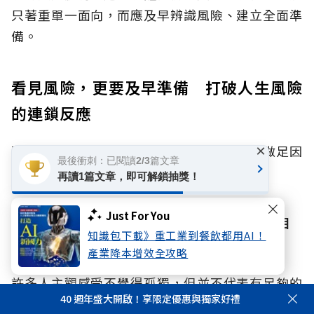
只著重單一面向，而應及早辨識風險、建立全面準
備。
看見風險，更要及早準備 打破人生風險
的連鎖反應
×
面對身心財與孤獨、孤立風險，我們該如何做足因
最後衝刺：已閱讀2/3篇文章
應？國泰人壽提出了兩大具體行動：
再讀1篇文章，即可解鎖抽獎！
Just For You
行動一：重新檢視社會連結網絡，正視「自
知識包下載》重工業到餐飲都用AI！
在獨處盲點」
產業降本增效全攻略
許多人主觀感受不覺得孤獨，但並不代表有足夠的
40 週年盛大開啟！享限定優惠與獨家好禮
社會連結。當個人缺乏實際支持網絡時，可能因資