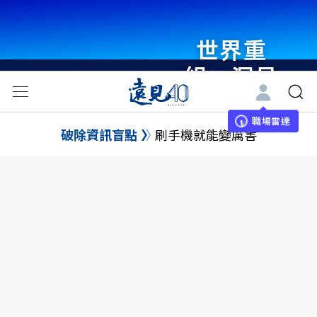
世界重
組・洞見
未來 與
世界領袖
職場雷達
破除資訊盲點
刷手機就能變厲害
同行