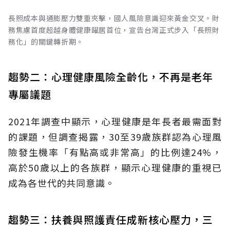
長照成本與通膨壓力雙重夾擊，國人風險意識迎來黃金交叉。財
務焦慮首度超越身體健康躍居首位，宣告台灣正式步入「長照財
務化」的關鍵轉折期。
趨勢二：心理健康風險全齡化，不再是老年
專屬議題
2021年調查中顯示，心理健康是年長者最需面對
的課題，但調查揭露，30至39歲族群認為心理風
險發生機率「有點高或非常高」的比例達24%，
高於50歲以上的各族群，顯示心理健康的重視已
成為各世代的共同意識。
趨勢三：扶養與照護責任成新核心壓力，三