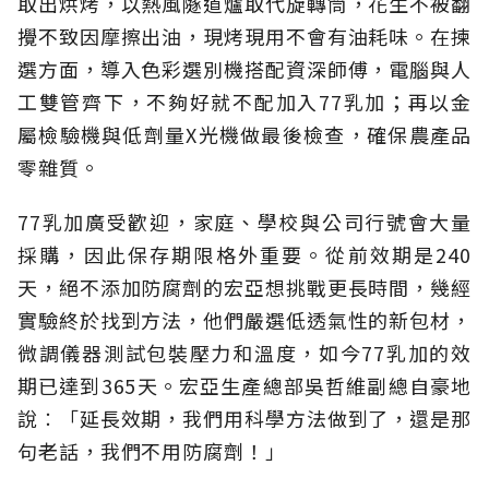
取出烘烤，以熱風隧道爐取代旋轉筒，花生不被翻
攪不致因摩擦出油，現烤現用不會有油耗味。在揀
選方面，導入色彩選別機搭配資深師傅，電腦與人
工雙管齊下，不夠好就不配加入77乳加；再以金
屬檢驗機與低劑量X光機做最後檢查，確保農產品
零雜質。
77乳加廣受歡迎，家庭、學校與公司行號會大量
採購，因此保存期限格外重要。從前效期是240
天，絕不添加防腐劑的宏亞想挑戰更長時間，幾經
實驗終於找到方法，他們嚴選低透氣性的新包材，
微調儀器測試包裝壓力和溫度，如今77乳加的效
期已達到365天。宏亞生產總部吳哲維副總自豪地
說︰「延長效期，我們用科學方法做到了，還是那
句老話，我們不用防腐劑！」