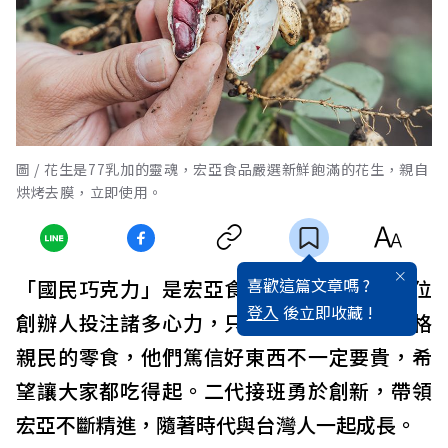
圖 / 花生是77乳加的靈魂，宏亞食品嚴選新鮮飽滿的花生，親自
烘烤去膜，立即使用。
喜歡這篇文章嗎 ?
「國民巧克力」是宏亞食品的創業初衷，兩位
登入
後立即收藏 !
創辦人投注諸多心力，只為做出高品質、價格
親民的零食，他們篤信好東西不一定要貴，希
望讓大家都吃得起。二代接班勇於創新，帶領
宏亞不斷精進，隨著時代與台灣人一起成長。