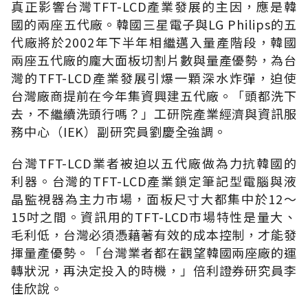
真正影響台灣TFT-LCD產業發展的主因，應是韓
國的兩座五代廠。韓國三星電子與LG Philips的五
代廠將於2002年下半年相繼邁入量產階段，韓國
兩座五代廠的龐大面板切割片數與量產優勢，為台
灣的TFT-LCD產業發展引爆一顆深水炸彈，迫使
台灣廠商提前在今年集資興建五代廠。「頭都洗下
去，不繼續洗頭行嗎？」工研院產業經濟與資訊服
務中心（IEK）副研究員劉慶全強調。
台灣TFT-LCD業者被迫以五代廠做為力抗韓國的
利器。台灣的TFT-LCD產業鎖定筆記型電腦與液
晶監視器為主力市場，面板尺寸大都集中於12～
15吋之間。資訊用的TFT-LCD市場特性是量大、
毛利低，台灣必須憑藉著有效的成本控制，才能發
揮量產優勢。「台灣業者都在觀望韓國兩座廠的運
轉狀況，再決定投入的時機，」倍利證券研究員李
佳欣說。