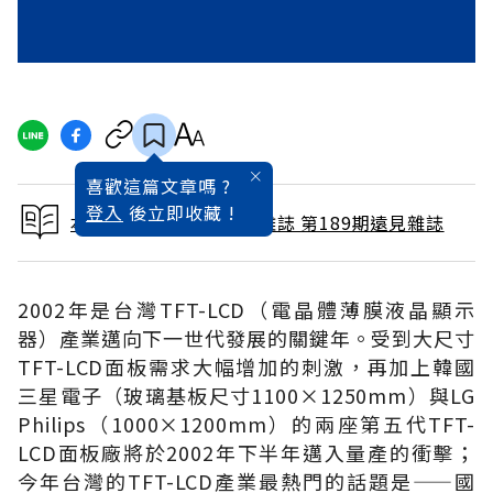
喜歡這篇文章嗎 ?
登入
後立即收藏 !
本文出自 2002 / 3月號雜誌 第189期遠見雜誌
2002年是台灣TFT-LCD（電晶體薄膜液晶顯示
器）產業邁向下一世代發展的關鍵年。受到大尺寸
TFT-LCD面板需求大幅增加的刺激，再加上韓國
三星電子（玻璃基板尺寸1100×1250mm）與LG
Philips（1000×1200mm）的兩座第五代TFT-
LCD面板廠將於2002年下半年邁入量產的衝擊；
今年台灣的TFT-LCD產業最熱門的話題是——國