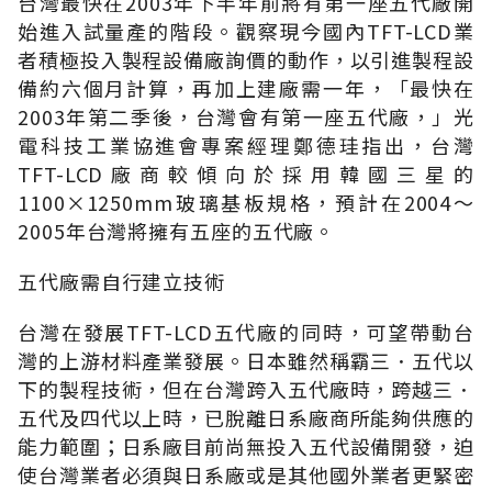
台灣最快在2003年下半年前將有第一座五代廠開
始進入試量產的階段。觀察現今國內TFT-LCD業
者積極投入製程設備廠詢價的動作，以引進製程設
備約六個月計算，再加上建廠需一年，「最快在
2003年第二季後，台灣會有第一座五代廠，」光
電科技工業協進會專案經理鄭德珪指出，台灣
TFT-LCD廠商較傾向於採用韓國三星的
1100×1250mm玻璃基板規格，預計在2004～
2005年台灣將擁有五座的五代廠。
五代廠需自行建立技術
台灣在發展TFT-LCD五代廠的同時，可望帶動台
灣的上游材料產業發展。日本雖然稱霸三．五代以
下的製程技術，但在台灣跨入五代廠時，跨越三．
五代及四代以上時，已脫離日系廠商所能夠供應的
能力範圍；日系廠目前尚無投入五代設備開發，迫
使台灣業者必須與日系廠或是其他國外業者更緊密