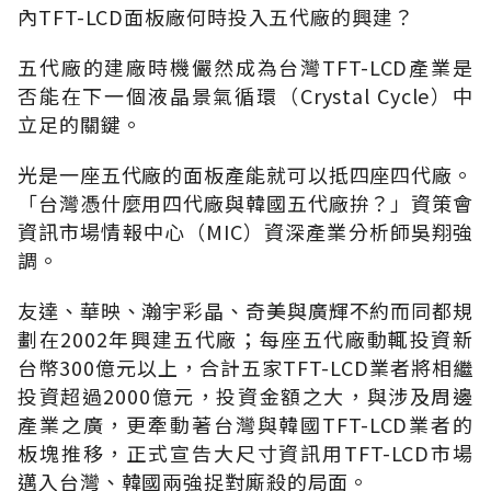
內TFT-LCD面板廠何時投入五代廠的興建？
五代廠的建廠時機儼然成為台灣TFT-LCD產業是
否能在下一個液晶景氣循環（Crystal Cycle）中
立足的關鍵。
光是一座五代廠的面板產能就可以抵四座四代廠。
「台灣憑什麼用四代廠與韓國五代廠拚？」資策會
資訊市場情報中心（MIC）資深產業分析師吳翔強
調。
友達、華映、瀚宇彩晶、奇美與廣輝不約而同都規
劃在2002年興建五代廠；每座五代廠動輒投資新
台幣300億元以上，合計五家TFT-LCD業者將相繼
投資超過2000億元，投資金額之大，與涉及周邊
產業之廣，更牽動著台灣與韓國TFT-LCD業者的
板塊推移，正式宣告大尺寸資訊用TFT-LCD市場
邁入台灣、韓國兩強捉對廝殺的局面。