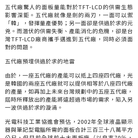
五代廠驚人的面板量能對於TFT-LCD的供需生態
影響深鉅。五代廠就像是劍的兩刃，一面可以禦
「韓」，發揮量產優勢；另一面卻是供過於求的元
兇。而潛伏的供需失衡、產能消化的危機，卻是台
灣TFT-LCD廠商攜手邁進到五代廠，同時必須面
對的問題。
五代廠預埋供過於求的地雷
由於，一座五代廠的產能可以抵上四座四代廠，光
是韓國的兩座五代廠就可以提供相等於八座四代廠
的產量，如再加上未來台灣規劃中的五座五代廠，
屆時所釋放出的產能將遠超過市場的需求，陷入另
一波供過於求的漩渦。
光電科技工業協進會預估，2002年全球液晶顯示
器與筆記型電腦所需的面板合計三百三十八萬平方
公尺，但目前全球前十大面板廠（以良率70％，