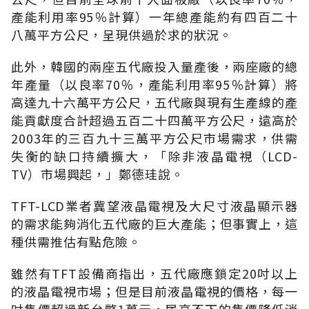
產能利用率95％計算）一年總產能約有四百二十
八萬平方公尺，呈現供過於求的狀況。
此外，韓國的兩座五代廠投入量產後，兩座廠的總
年產量（以良率70％，產能利用率95％計算）將
高達九十六萬平方公尺，五代廠與現有生產線的產
能貢獻度合計超過五百二十四萬平方公尺，遠高於
2003年的三百九十三萬平方公尺市場需求，供需
失衡的缺口持續擴大，「除非液晶電視（LCD-
TV）市場興起，」鄭德珪說。
TFT-LCD業者冀望液晶電視及大尺寸液晶顯示器
的需求能夠消化五代廠的巨大產能；但事實上，這
種供需推估有點危險。
雖然有TFT設備商指出，五代廠應鎖定20吋以上
的液晶電視市場；但是目前液晶電視的價格，每一
吋售價超過新台幣1萬元，居高不下的售價降低消