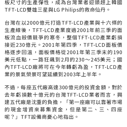
板尺寸的生產彈性，成為台灣業者迎頭趕上韓國
TFT-LCD雙雄三星與LG Philips的救命仙丹。
台灣在以2000億元打造TFT-LCD產業與十六條的
生產線後，TFT-LCD產業度過2001年前三季的面
板流血殺價競爭的寒冬，整個TFT-LCD產業虧損
接近230億元。2001年第四季，TFT-LCD面板價
格逐步回溫，面板價格從2001年第三季末的190
美元低點，一路狂飆到2月的230～245美元；國
內TFT-LCD廠將可在今年轉虧為盈，TFT-LCD產
業的景氣榮景可望延續到2003年上半年。
不過，每座五代廠高達300億元的投資金額，對於
去年虧損數十億元的台灣TFT-LCD業者而言，興
建五代廠是沈重的負擔，「第一座廠可以靠著市場
的現金增資來募集資金，但是第二、三、四座
呢？」TFT設備商憂心地指出。