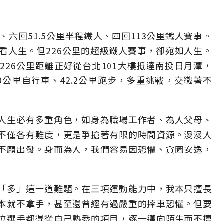
、六回51.5公里半程鐵人、四回113公里鐵人賽事。
看人生。但226公里的超級鐵人賽事，卻宛如人生。
26公里距離正好從台北101大樓抵達南投日月潭，
80公里自行車、42.2公里跑步，多重挑戰，交織著不
人生必有多重角色，如身為職場工作者、為人父母、
不僅各有難度，更是爭搶著有限的時間資源。漫漫人
不願出發。身而為人，我們容易因恐懼、貪圖安逸，
「多」這一道難題。在三項運動能力中，我本只擅長
本就不拿手，甚至還曾經有過嚴重的摔車恐懼。但要
位選手都得從自己熟悉的項目，逐一邁向陌生而不擅