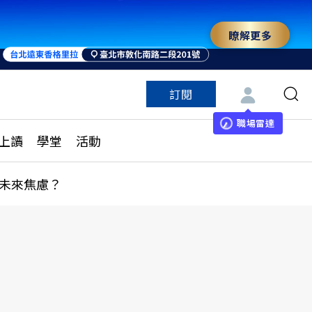
瞭解更多
訂閱
特色頻道
訂閱
見線上讀
ESG遠見
職場雷達
上讀
學堂
活動
多訂閱方案
城市學
刊購買
健康遠見
未來焦慮？
子報訂閱
華人精英論壇
享知識包
領導影響力學院