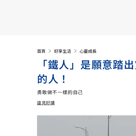
【遠見40週年慶】訂《遠見》贈實用家電3選1+暢銷好
首頁
好享生活
心靈成長
「鐵人」是願意踏出
的人！
勇敢做不一樣的自己
遠見好讀
加入追蹤
遠見好讀