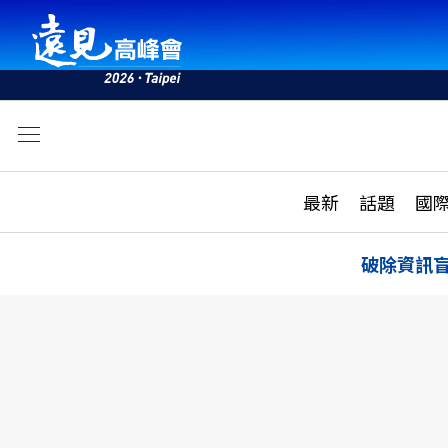
文
最新
最新
話題
國
雜誌目錄
活動
話題
AI
破除資訊
學堂
專題報導
科技
教育
遠見ON AIR
影音
合作