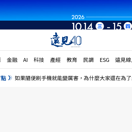
章
特輯
文章
大學升學、職涯攻略
遠
際
金融
AI
科技
產經
教育
民調
ESG
遠見線
國際
更
縣市施政調查全解析
金融
單
民調
盲點
如果隨便刷手機就能變厲害，為什麼大家還在為了
產經
電
好享生活
獨
專欄