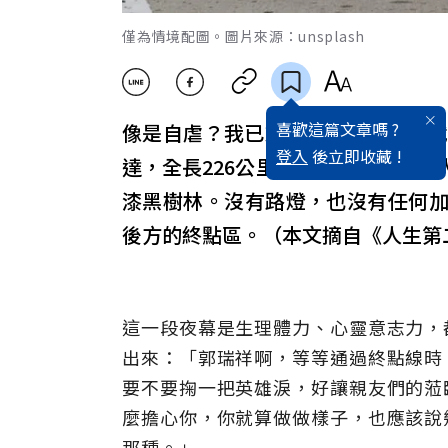
僅為情境配圖。圖片來源：unsplash
喜歡這篇文章嗎 ?
像是自虐？我已於賽道上，連續拚戰
登入
後立即收藏 !
達，全長226公里，這瘋狂的超級
漆黑樹林。沒有路燈，也沒有任何
後方的終點區。（本文摘自《人生第
這一段夜幕是生理體力、心靈意志力，
出來：「郭瑞祥啊，等等通過終點線時
要不要掬一把英雄淚，好讓親友們的蒞
麼擔心你，你就算做做樣子，也應該說
那種。」