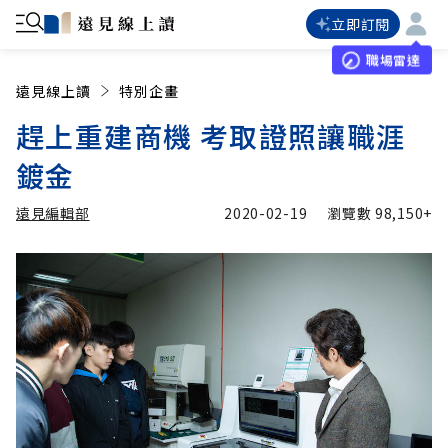
立即訂閱
職場雷達
遠見線上讀
特別企畫
趕上重建商機 考取證照讓職涯
鍍金
遠見編輯部
2020-02-19
瀏覽數
98,150+
加入追蹤
遠見編輯部