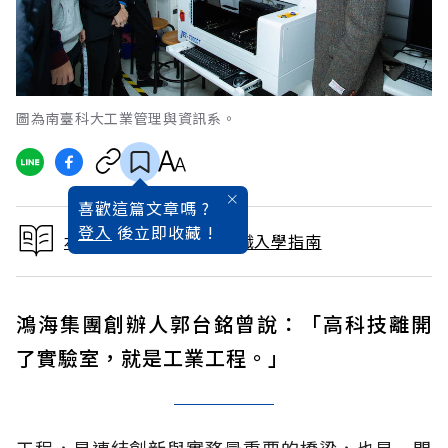
圖為南臺科大工業管理與資訊系。
喜歡這篇文章嗎 ?
登入
後立即收藏 !
本文出自2020大學暨技職入學指南
鴻海集團創辦人郭台銘曾說：「高科技離開
了實驗室，就是工業工程。」
工程，是連結創新與實務最重要的橋梁，也是一門