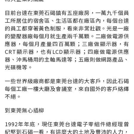
目前台達在東莞石碣鎮有五座廠房，一萬九千個員
工所居住的宿舍區、生活區都在廠區內，每個台達
的員工都穿著黃色制服，看來非常壯觀。光是一廠
的變壓器廠每個月就生產兩千萬顆。二廠做電源供
應器，每個月產量四百萬顆；三廠做顯示器，有
CRT顯示器，也有LCD顯示器；四廠做電源供應
器、沖馬桶用的主軸馬達等；五廠則做網路產品、
光碟機等。
一些世界級廠商都是東莞台達的大客戶，因此石碣
每個工廠一樓大廳及會議室，來自國外的客戶絡繹
不絕。
到東莞無心插柳
1992年年底，現任東莞台達電子零組件總經理曾
紀堅到石碣一看，有這麼大的土地及豐沛的人力，