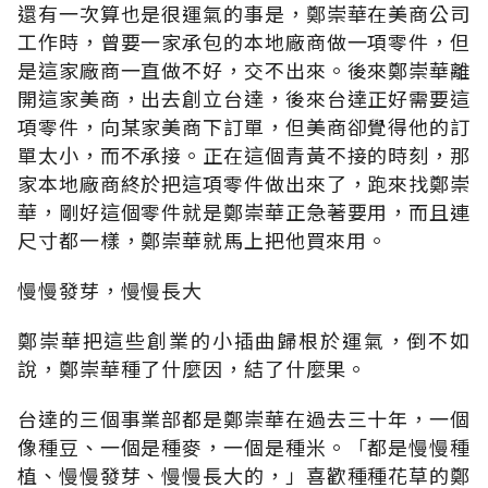
還有一次算也是很運氣的事是，鄭崇華在美商公司
工作時，曾要一家承包的本地廠商做一項零件，但
是這家廠商一直做不好，交不出來。後來鄭崇華離
開這家美商，出去創立台達，後來台達正好需要這
項零件，向某家美商下訂單，但美商卻覺得他的訂
單太小，而不承接。正在這個青黃不接的時刻，那
家本地廠商終於把這項零件做出來了，跑來找鄭崇
華，剛好這個零件就是鄭崇華正急著要用，而且連
尺寸都一樣，鄭崇華就馬上把他買來用。
慢慢發芽，慢慢長大
鄭崇華把這些創業的小插曲歸根於運氣，倒不如
說，鄭崇華種了什麼因，結了什麼果。
台達的三個事業部都是鄭崇華在過去三十年，一個
像種豆、一個是種麥，一個是種米。「都是慢慢種
植、慢慢發芽、慢慢長大的，」喜歡種種花草的鄭