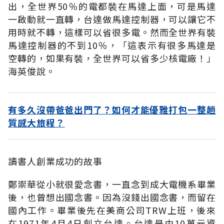
出，全世界50％的電都裝在馬達上面，可是馬達
一啟動就一直轉，台達做馬達控制器，可以讓它不
用時就不轉，這樣可以省很多電。然而全世界有裝
馬達控制器的不到10％，「這表示有很多馬達是
空轉的，如果有裝，全世界可以省多少核電廠！」
海英俊說。
有多久沒帶爸爸出門了？如何才能優雅打包一整趟
質感大旅程？
讀書人創業成功的故事
鄭崇華從小就很愛念書，一直念到成大電機系畢業
後，也曾想出國念書。因為沒錢出國念書，而留在
國內工作。畢業後先在美商公司TRW上班，後來
在1971年4月4日創立台達。台達是由10萬元資