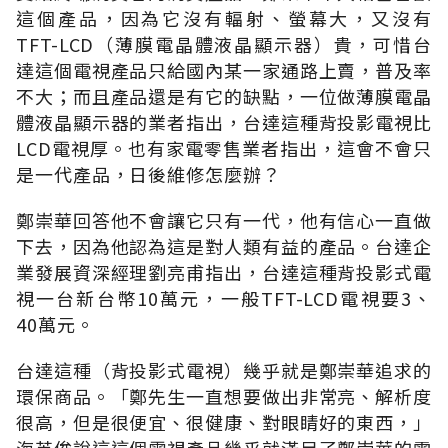
這個產品，因為它沒有輻射、螢幕大，又沒有
TFT-LCD（薄膜電晶體液晶顯示器）貴，可惜台
達這個電視產品只給國內某一家通路上賣，普及率
不大；而且產品還是有它的缺點，一位做薄膜電晶
體液晶顯示器的業者指出，台達這種背投影電視比
LCD電視厚。也有家電零售業者指出，這會不會只
是一代產品，日後維修怎麼辦？
鄭崇華回答他不會讓它只有一代，他有信心一直做
下去，因為他認為這是對人類有益的產品。台達企
業發展資深經理劉亮甫指出，台達這種背投影式電
視一台新台幣10萬元，一般TFT-LCD電視要3、
40萬元。
台達這種（背投影式電視）幾乎就是鄭崇華追求的
環保商品。「鄭先生一直想要做出非常亮、解析度
很高，但是很便宜、很健康、對眼睛好的東西，」
海英俊說這這個電視產品幾乎就滿足了鄭崇華的需