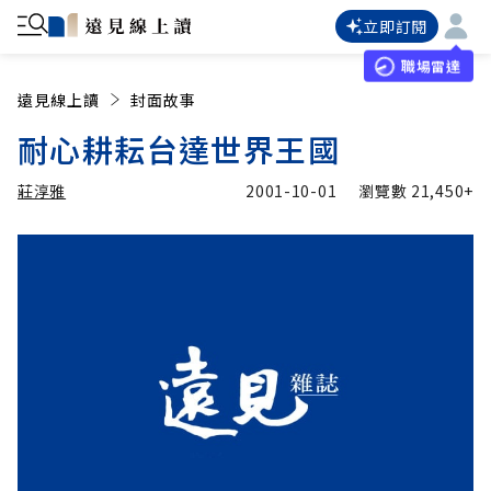
立即訂閱
職場雷達
遠見線上讀
封面故事
耐心耕耘台達世界王國
莊淳雅
2001-10-01
瀏覽數
21,450+
加入追蹤
莊淳雅