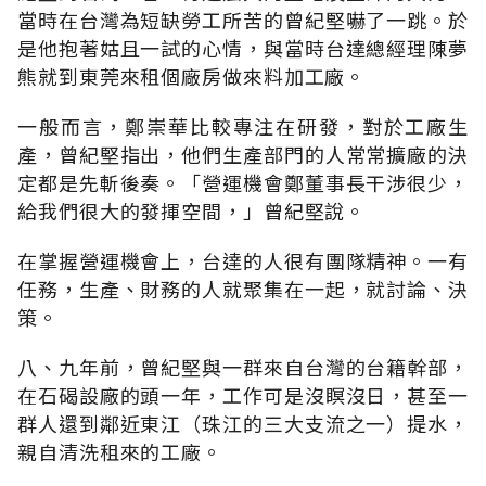
當時在台灣為短缺勞工所苦的曾紀堅嚇了一跳。於
是他抱著姑且一試的心情，與當時台達總經理陳夢
熊就到東莞來租個廠房做來料加工廠。
一般而言，鄭崇華比較專注在研發，對於工廠生
產，曾紀堅指出，他們生產部門的人常常擴廠的決
定都是先斬後奏。「營運機會鄭董事長干涉很少，
給我們很大的發揮空間，」曾紀堅說。
在掌握營運機會上，台達的人很有團隊精神。一有
任務，生產、財務的人就聚集在一起，就討論、決
策。
八、九年前，曾紀堅與一群來自台灣的台籍幹部，
在石碣設廠的頭一年，工作可是沒瞑沒日，甚至一
群人還到鄰近東江（珠江的三大支流之一）提水，
親自清洗租來的工廠。