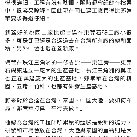
得很詳細，工程有沒有耽擱，隨時都會記錄在檔案
中，很容易瞭解。因此現在同仁建工廠管得比鄭崇
華要求得還仔細。
新蓋好的桃園二廠比起台達在東莞石碣工廠小很
多，可是卻已經是台達過去在台灣所有廠的總和面
積。另外中壢也還在蓋新廠。
儘管在珠江三角洲的一條支流——東江旁——東莞
石碣鎮建立一龐大的生產基地，長江三角洲的吳江
也正在興建龐大的生產基地，鄭崇華在台灣的桃
園、五堵、竹科，也都有研發生產基地。
將來對於台達在台灣、泰國、中國大陸，要如何布
局，鄭崇華打算「平行去做。」
他認為台灣的工程師所累積的經驗是設計的能力，
研發和市場會放在台灣，大陸與泰國的重點則是大