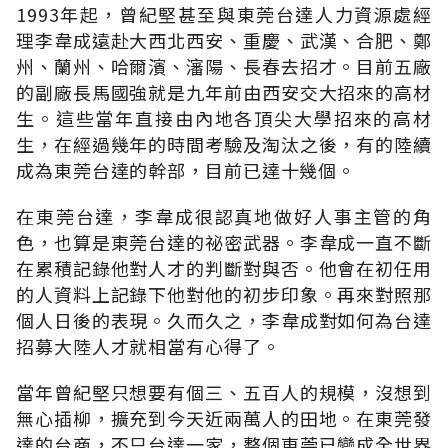
1993年起，曾紀堅甚至與東莞台達人力資源處經
理李韋成遠赴大西北西安、重慶、武漢、合肥、鄭
州、蘭州、哈爾濱、瀋陽、長春去招才。目前五廠
的副廠長馬國強就是九年前由西安交大招來的高材
生。這些當年直接由內地各頂尖大學招來的高材
生，在經過幾年的時間考驗及淘汰之後，有的陸續
成為東莞台達的幹部，目前已達十幾個。
在東莞台達，李韋成很認真地做好人事主管的角
色，也算是東莞台達的祕密武器。李韋成一直不斷
在累積記錄他對人才的判斷對與否。他會在初任用
的人資料上記錄下他對他的初步印象。再來對照那
個人日後的表現。久而久之，李韋成對如何為台達
招募大陸人才就相當有心得了。
當年曾紀堅只想要有個三、五百人的規模，沒想到
無心插柳，擴充到今天近兩萬人的田地。在東莞發
達的台商，不只台達一家，整個東莞已變成全世界