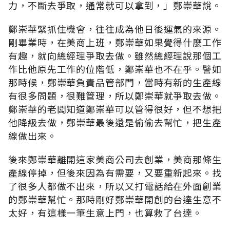
力，不斷去爭取，通常就可以拿到，」鄭崇華說。
鄭崇華緊抓住機會，往往成為他日後運氣的來源。
剛畢業時，在美商上班，鄭崇華如果覺得什麼工作
有趣，就向總經理爭取去做。雖然總經理說那個工
作比他原先工作的位階低，鄭崇華也不在乎。譬如
那時候，鄭崇華負責品管部門，當時有新的生產線
有很多問題，很難管理，所以鄭崇華就爭取去做。
鄭崇華的老闆知道鄭崇華可以管得很好，但不想把
他降級去做，鄭崇華最後還是偷偷去幫忙，把生產
線做出來。
後來鄭崇華離開這家美商公司去創業，美商那條生
產線停掉，但後來因為有需要，又要重新起來。找
了很多人都做不出來，所以又打電話給在外面創業
的鄭崇華幫忙。那時剛好鄭崇華開創的台達生意不
太好，有這樣一筆生意上門，也算救了台達。