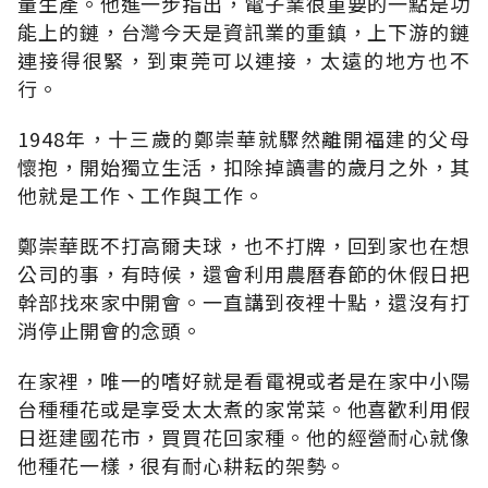
量生產。他進一步指出，電子業很重要的一點是功
能上的鏈，台灣今天是資訊業的重鎮，上下游的鏈
連接得很緊，到東莞可以連接，太遠的地方也不
行。
1948年，十三歲的鄭崇華就驟然離開福建的父母
懷抱，開始獨立生活，扣除掉讀書的歲月之外，其
他就是工作、工作與工作。
鄭崇華既不打高爾夫球，也不打牌，回到家也在想
公司的事，有時候，還會利用農曆春節的休假日把
幹部找來家中開會。一直講到夜裡十點，還沒有打
消停止開會的念頭。
在家裡，唯一的嗜好就是看電視或者是在家中小陽
台種種花或是享受太太煮的家常菜。他喜歡利用假
日逛建國花市，買買花回家種。他的經營耐心就像
他種花一樣，很有耐心耕耘的架勢。