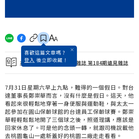
喜歡這篇文章嗎 ?
登入
後立即收藏 !
本文出自 2001 / 10月號雜誌 第184期遠見雜誌
7月31日星期六早上九點，難得的一個假日。對台
達董事長鄭崇華而言，沒有什麼是假日。這天，他
看起來很輕鬆地穿著一身便服與運動鞋，與太太一
起參加在圓山保齡球館的台達員工保齡球賽。鄭崇
華輕輕鬆鬆地開了三個球之後，照道理講，應該是
回家休息了。可是他的念頭一轉，就跟司機說載他
去桃園龜山一處新蓋好的桃園二廠走走看看。