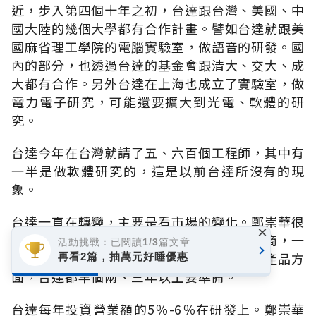
近，步入第四個十年之初，台達跟台灣、美國、中
國大陸的幾個大學都有合作計畫。譬如台達就跟美
國麻省理工學院的電腦實驗室，做語音的研發。國
內的部分，也透過台達的基金會跟清大、交大、成
大都有合作。另外台達在上海也成立了實驗室，做
電力電子研究，可能還要擴大到光電、軟體的研
究。
台達今年在台灣就請了五、六百個工程師，其中有
一半是做軟體研究的，這是以前台達所沒有的現
象。
台達一直在轉變，主要是看市場的變化。鄭崇華很
×
勤快，每年都出去很多次。「一方面拜訪廠商，一
活動挑戰：已閱讀1/3篇文章
方面掌握國際大廠的走向，」海英俊說。在產品方
再看2篇，抽萬元好睡優惠
面，台達都早個兩、三年以上要準備。
台達每年投資營業額的5％-6％在研發上。鄭崇華