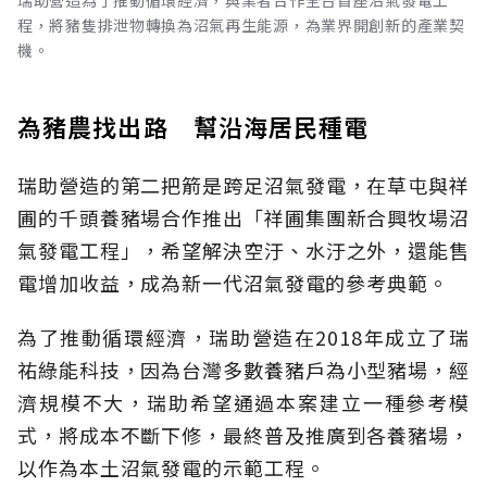
瑞助營造為了推動循環經濟，與業者合作全台首座沼氣發電工
程，將豬隻排泄物轉換為沼氣再生能源，為業界開創新的產業契
機。
為豬農找出路 幫沿海居民種電
瑞助營造的第二把箭是跨足沼氣發電，在草屯與祥
圃的千頭養豬場合作推出「祥圃集團新合興牧場沼
氣發電工程」，希望解決空汙、水汙之外，還能售
電增加收益，成為新一代沼氣發電的參考典範。
為了推動循環經濟，瑞助營造在2018年成立了瑞
祐綠能科技，因為台灣多數養豬戶為小型豬場，經
濟規模不大，瑞助希望通過本案建立一種參考模
式，將成本不斷下修，最終普及推廣到各養豬場，
以作為本土沼氣發電的示範工程。