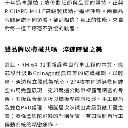
十年造車經驗；這份對細節與品質的堅持，正與
RICHARD MILLE高級製錶精神遙相呼應。兩個品
牌雖身處不同領域，卻都相信：真正的性能，來自
對每一道工序毫不妥協的執著。
雙品牌以機械共鳴 淬鍊時間之美
為此，RM 64-01重新詮釋自行車工程的本質。機
芯設計汲取Colnago經典車架的結構邏輯，以輕
量、通透與立體感為核心，274枚零件透過幾何鏤
空布局完整展現，宛如競速公路車裸露而精密的骨
架。五級鈦合金底板與橋板歷經微噴砂、手工倒角
及雙色PVD處理，細膩層次映襯出高級製錶工藝之
美；發條盒與陀飛輪的對稱配置，有如映照自行車
傳動系統的精密運作。