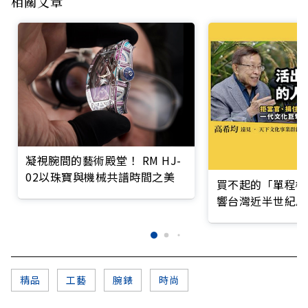
相關文章
凝視腕間的藝術殿堂！ RM HJ-
02以珠寶與機械共譜時間之美
買不起的「單程機
響台灣近半世紀思
精品
工藝
腕錶
時尚