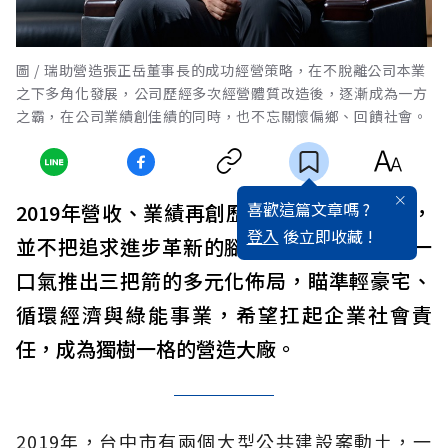
圖 / 瑞助營造張正岳董事長的成功經營策略，在不脫離公司本業
之下多角化發展，公司歷經多次經營體質改造後，逐漸成為一方
之霸，在公司業績創佳績的同時，也不忘關懷偏鄉、回饋社會。
喜歡這篇文章嗎 ?
2019年營收、業績再創歷史新高的瑞助營造，
登入
後立即收藏 !
並不把追求進步革新的腳步延緩下來，而是一
口氣推出三把箭的多元化佈局，瞄準輕豪宅、
循環經濟與綠能事業，希望扛起企業社會責
任，成為獨樹一格的營造大廠。
2019年，台中市有兩個大型公共建設案動土，一