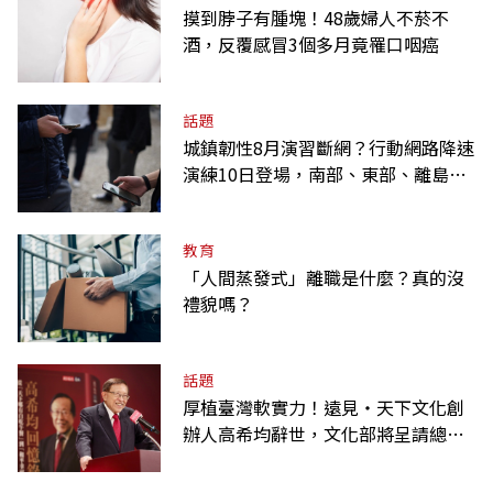
摸到脖子有腫塊！48歲婦人不菸不
酒，反覆感冒3個多月竟罹口咽癌
話題
城鎮韌性8月演習斷網？行動網路降速
演練10日登場，南部、東部、離島為
何不用？
教育
「人間蒸發式」離職是什麼？真的沒
禮貌嗎？
話題
厚植臺灣軟實力！遠見‧天下文化創
辦人高希均辭世，文化部將呈請總統
明令褒揚