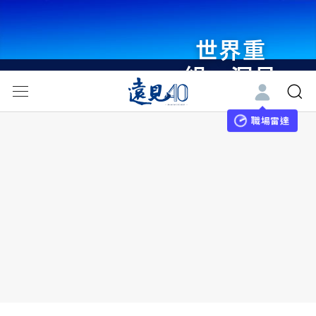
世界重
組・洞見
未來 與
世界領袖
職場雷達
同行