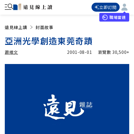
立即訂閱
職場雷達
遠見線上讀
封面故事
亞洲光學創造東莞奇蹟
蕭維文
2001-08-01
瀏覽數
30,500+
加入追蹤
蕭維文