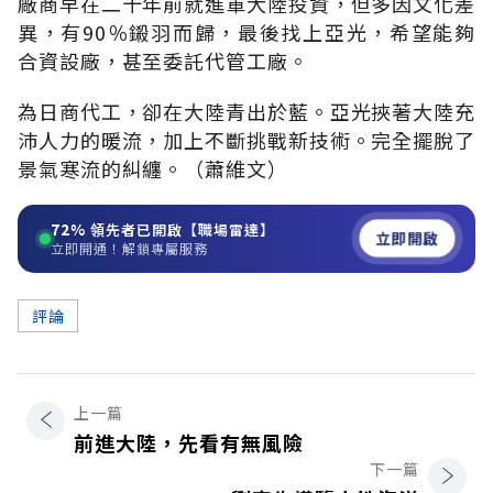
廠商早在二十年前就進軍大陸投資，但多因文化差
異，有90％鎩羽而歸，最後找上亞光，希望能夠
合資設廠，甚至委託代管工廠。
為日商代工，卻在大陸青出於藍。亞光挾著大陸充
沛人力的暖流，加上不斷挑戰新技術。完全擺脫了
景氣寒流的糾纏。（蕭維文）
72%
領先者已開啟【職場雷達】
立即開啟
立即開通！解鎖專屬服務
評論
上一篇
前進大陸，先看有無風險
下一篇