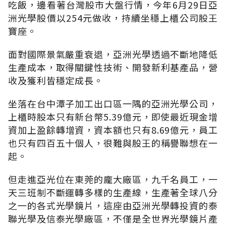
吃飯，邊看著台灣股市大盤行情，今年6月29日亞
洲光學股價以254元做收，持續坐穩上櫃公司股王
寶座。
面對國際景氣嚴重衰退，亞洲光學透過不斷地降低
生產成本，取得關鍵性技術、開發新利基產品，營
收及獲利皆穩定成長。
坐落在台中潭子加工出口區一隅的亞洲光學公司，
上櫃時股本只有新台幣5.39億元，即使最近現金增
資加上盈餘轉增資，資本額也只有8.69億元，員工
也只有四百五十個人，很難與股王的稱譽聯想在一
起。
但走進亞光位在東莞的龐大廠區，九千名員工，一
天三班制不斷運轉多樣的生產線，生產著全球八分
之一的各式光學鏡片，這座由亞洲光學轉投資的泰
聯光學及信泰光學廠區，不僅是全世界光學鏡片產