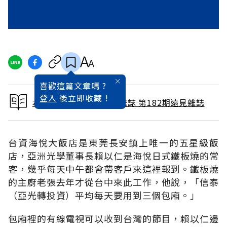
喜歡這篇文章嗎 ?
登入
後立即收藏 !
本文出自 2001 / 8月號雜誌 第182期遠見雜誌
台資海悅大飯店是東莞長安鎮上唯一的五星級飯
店，亞洲光學董事長賴以仁是海悅日式鐵板燒的常
客，幾乎每天中午都會帶客戶來這裡報到。鐵板燒
的主廚老張去年才從台中來此工作，他說，「信泰
（亞光轉投資）平均每天要用到三個包廂。」
包廂裡的有線電視可以收到台灣的節目，賴以仁邊