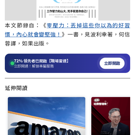
本文節錄自：《
零壓力：丟掉這些你以為的好習
慣，內心就會變堅強！
》一書，見波利幸著，何信
蓉譯，如果出版。
72%
領先者已開啟【職場雷達】
立即開啟
立即開通！解鎖專屬服務
延伸閱讀