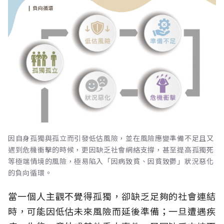
因自身孤獨與孤立而引發低估風險，並在風險應變準備不足且又
遇到危機衝擊的時候，更因缺乏社會網絡支撐，甚至提高孤獨死
等極端情境的風險，極易陷入「因病致貧、因貧致鬱」狀況惡化
的負向循環。
當一個人主觀不覺得孤獨，卻缺乏足夠的社會連結
時，可能因低估未來風險而延後準備；一旦遭遇疾