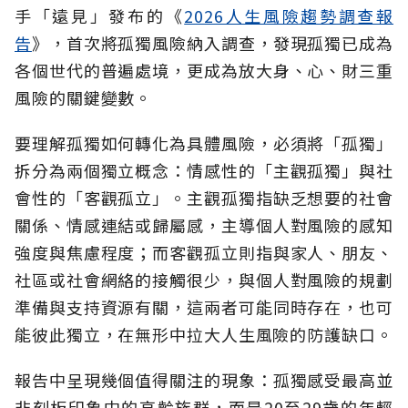
手「遠見」發布的《
2026人生風險趨勢調查報
告
》，首次將孤獨風險納入調查，發現孤獨已成為
各個世代的普遍處境，更成為放大身、心、財三重
風險的關鍵變數。
要理解孤獨如何轉化為具體風險，必須將「孤獨」
拆分為兩個獨立概念：情感性的「主觀孤獨」與社
會性的「客觀孤立」。主觀孤獨指缺乏想要的社會
關係、情感連結或歸屬感，主導個人對風險的感知
強度與焦慮程度；而客觀孤立則指與家人、朋友、
社區或社會網絡的接觸很少，與個人對風險的規劃
準備與支持資源有關，這兩者可能同時存在，也可
能彼此獨立，在無形中拉大人生風險的防護缺口。
報告中呈現幾個值得關注的現象：孤獨感受最高並
非刻板印象中的高齡族群，而是20至29歲的年輕