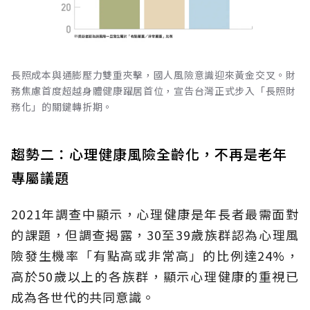
長照成本與通膨壓力雙重夾擊，國人風險意識迎來黃金交叉。財
務焦慮首度超越身體健康躍居首位，宣告台灣正式步入「長照財
務化」的關鍵轉折期。
趨勢二：心理健康風險全齡化，不再是老年
專屬議題
2021年調查中顯示，心理健康是年長者最需面對
的課題，但調查揭露，30至39歲族群認為心理風
險發生機率「有點高或非常高」的比例達24%，
高於50歲以上的各族群，顯示心理健康的重視已
成為各世代的共同意識。