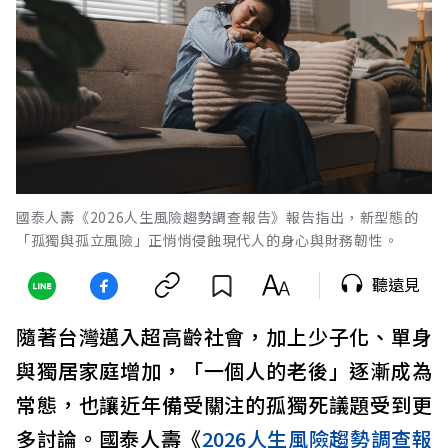
國泰人壽《2026人生風險趨勢調查報告》報告指出，新型態的
「孤獨與孤立風險」正悄悄侵蝕現代人的身心與財務韌性。
聽遠見
隨著台灣邁入超高齡社會，加上少子化、單身
與獨居家庭增加，「一個人的老後」逐漸成為
常態，也讓近年備受關注的孤獨死議題受到更
多討論。國泰人壽《
2026人生風險趨勢調查報