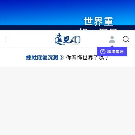
世界重
組・洞見
未來 與
世界領袖
職場雷達
練就底氣沉澱
你看懂世界了嗎？
同行