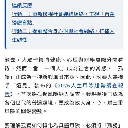
連鎖反應
行動一：重新檢視社會連結網絡，正視「自在
獨處盲點」
行動二：提前整合身心財與社會網絡，打造人
生韌性
過去，大眾習慣將健康、心理與財務風險分開看
待，然而，當「一個人」成為社會的常態，「孤
獨」正成為一種新興風險來源。因此，國泰人壽攜
手「遠見」發布的《
2026人生風險趨勢調查報
告
》，首次將孤獨風險納入調查，發現孤獨已成為
各個世代的普遍處境，更成為放大身、心、財三重
風險的關鍵變數。
要理解孤獨如何轉化為具體風險，必須將「孤獨」