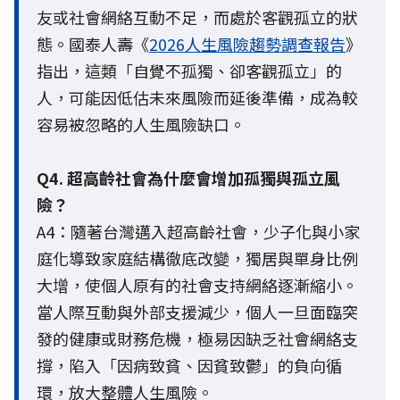
友或社會網絡互動不足，而處於客觀孤立的狀
態。國泰人壽《
2026人生風險趨勢調查報告
》
指出，這類「自覺不孤獨、卻客觀孤立」的
人，可能因低估未來風險而延後準備，成為較
容易被忽略的人生風險缺口。
Q4. 超高齡社會為什麼會增加孤獨與孤立風
險？
A4：隨著台灣邁入超高齡社會，少子化與小家
庭化導致家庭結構徹底改變，獨居與單身比例
大增，使個人原有的社會支持網絡逐漸縮小。
當人際互動與外部支援減少，個人一旦面臨突
發的健康或財務危機，極易因缺乏社會網絡支
撐，陷入「因病致貧、因貧致鬱」的負向循
環，放大整體人生風險。