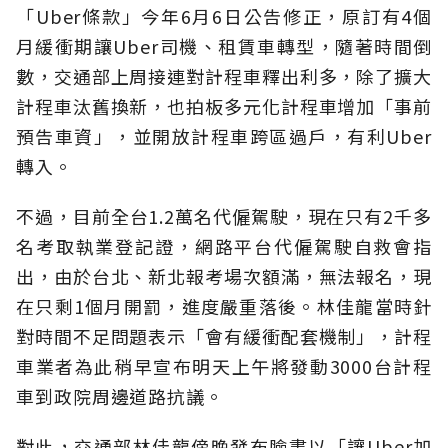
「Uber條款」今年6月6日公告修正，原訂有4個
月緩衝期讓Uber司機、租賃車轉型，隨著時間倒
數，交通部上周接連對計程車釋出利多，除了擴大
計程車汰舊換新，也拍板多元化計程車增加「事前
預告車資」，並開放計程車跨區過戶，有利Uber
轉入。
不過，目前全台1.2萬名代僱駕駛，現在只有2千多
名考取執業登記證，網路平台代僱駕駛自救會指
出，由於台北、新北報考場次額滿，無法報名，現
在只剩1個月開罰，進度嚴重落後。林佳龍當時針
對時間不足問題表示「會有緩衝配套機制」，計程
車業者為此稍早宣布明天上午將發動3000台計程
車到政院周邊道路抗議。
對此，交通部林佳龍傍晚發布臉書以「讓Uber加