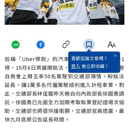
喜歡這篇文章嗎 ?
俗稱「Uber條款」的汽車運輸業管理規則103-1
登入
後立即收藏 !
條，10月6日將展開執法。網路叫車平台代僱駕駛
自救會上周五率50名駕駛到交通部陳情，盼執法
延長，讓1萬多名代僱駕駛順利進入計程車業。對
此，交通部長林佳龍昨天親自向內政部長徐國勇請
託，徐國勇已允諾全力加開考取執業登記證場次協
助，交通部也將提供緩衝期，交通部官員透露，最
快九月底將公告延長時間。