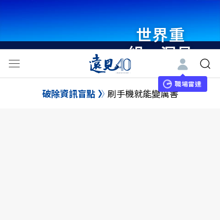
世界重
組・洞見
未來 與
世界領袖
職場雷達
破除資訊盲點
刷手機就能變厲害
同行