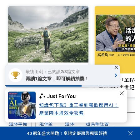
×
退休金規劃，5大風險你準備好
最後衝刺：已閱讀2/3篇文章
了嗎？理財專家李雪雯：「這階
再讀1篇文章，即可解鎖抽獎！
買不起的「單程機
段」最關鍵
響台灣近半世紀思
Just For You
知識包下載》重工業到餐飲都用AI！
產業降本增效全攻略
退休準備
退休金
退休
超高齡社會
40 週年盛大開啟！享限定優惠與獨家好禮
超高齡
孤獨