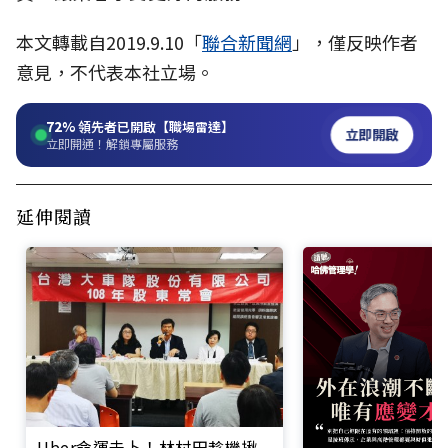
本文轉載自2019.9.10「
聯合新聞網
」，僅反映作者
意見，不代表本社立場。
72%
領先者已開啟【職場雷達】
立即開啟
立即開通！解鎖專屬服務
延伸閱讀
Uber命運未卜！林村田趁機揪