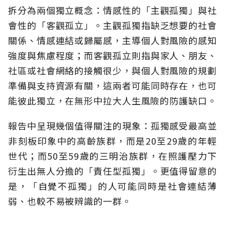
拆分為兩個獨立概念：情感性的「主觀孤獨」與社
會性的「客觀孤立」。主觀孤獨指缺乏想要的社會
關係、情感連結或歸屬感，主導個人對風險的感知
強度與焦慮程度；而客觀孤立則指與家人、朋友、
社區或社會網絡的接觸很少，與個人對風險的規劃
準備與支持資源有關，這兩者可能同時存在，也可
能彼此獨立，在無形中拉大人生風險的防護缺口。
報告中呈現幾個值得關注的現象：孤獨感受最高並
非刻板印象中的高齡族群，而是20至29歲的年輕
世代；而50至59歲的三明治族群，在照護壓力下
衍生出無人分擔的「責任型孤獨」。更值得留意的
是，「自覺不孤獨」的人可能同時是社會連結薄
弱、也較不易被辨識的一群。