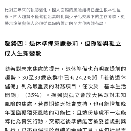
比對五年來的軌跡變化，國人面臨的風險結構已產生根本性位
移。四大趨勢不僅勾勒出高齡化與少子化交織下的生存考驗，更
警示企業與個人必須從單點防禦走向全方位防護布局。
趨勢四：退休準備意識提前，但孤獨與孤立
成人生新變數
隨著對未來焦慮的提升，退休準備也有明顯提前的
趨勢。30至39歲族群中已有24.2%將「老後退休
儲備」列為最重要的財務項目，僅次於「基本生活
開銷」（35%）。孤獨與孤立會放大民眾對未知
風險的焦慮，若長期缺乏社會支持，也可能增加晚
年面臨孤獨死風險的可能性；且這份焦慮不一定能
轉化為實質行動，突顯老後準備能否被妥善規劃與
執行，已不再侷限於單純的金融工具，更包括是否