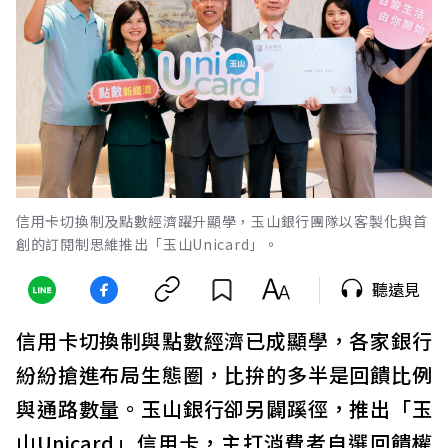
信用卡切換制及點數經濟躍升顯學，玉山銀行團隊以客製化與首
創的訂閱制思維推出「玉山Unicard」。
聽遠見
信用卡切換制與點數經濟已成顯學，各家銀行
紛紛搶進布局生態圈，比拚的多半是回饋比例
與通路數量。玉山銀行卻另闢蹊徑，推出「玉
山Unicard」信用卡，主打消費者自選回饋權