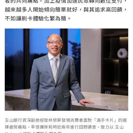
者的共同痛點。加上疫情加速民眾轉向數位支付，
越來越多人開始傾向簡單就好，與其追求高回饋，
不如讓刷卡體驗化繁為簡。
玉山銀行資深副總經理林榮華發現消費者面對「滿手卡片」的選
擇疲勞痛點，率領團隊耗時近兩年進行田野調查，致力以 玉山