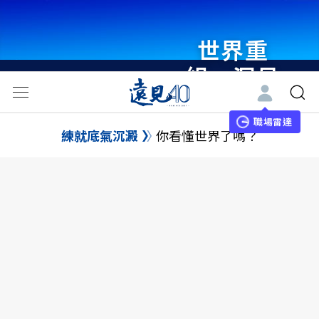
世界重
組・洞見
未來 與
世界領袖
職場雷達
練就底氣沉澱
你看懂世界了嗎？
同行