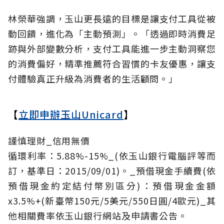
林榮華強調，玉山更長遠的目標是讓支付工具從被
動回饋，進化為「主動預測」。「透過即時消費足
跡與外部變數分析，支付工具能進一步主動洞察您
的消費偏好，精準推薦符合習慣的卡友優惠，讓支
付體驗真正升級為消費者的生活顧問。」
【
立即申辦玉山Unicard
】
謹慎理財_信用無價
循環利率：5.88%-15%_(依玉山銀行電腦評等而
訂，基準日：2015/09/01)。_預借現金手續費(依
預借現金約定結付幣別區分)：預借現金金額
x3.5%+(新臺幣150元/5美元/550日圓/4歐元)_其
他相關費率依玉山銀行網站及申請書公告。