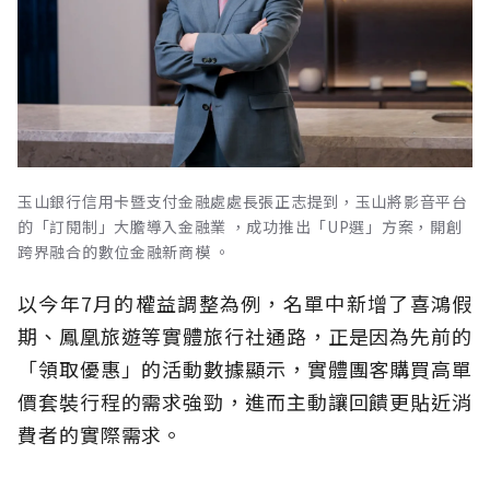
玉山銀行信用卡暨支付金融處處長張正志提到，玉山將影音平台
的「訂閱制」大膽導入金融業 ，成功推出「UP選」方案，開創
跨界融合的數位金融新商模 。
以今年7月的權益調整為例，名單中新增了喜鴻假
期、鳳凰旅遊等實體旅行社通路，正是因為先前的
「領取優惠」的活動數據顯示，實體團客購買高單
價套裝行程的需求強勁，進而主動讓回饋更貼近消
費者的實際需求。