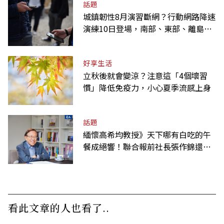
話題
城鎮韌性8月演習斷網？行動網路降速
演練10日登場，南部、東部、離島為
何不用？
好享生活
立秋後就會變涼？注意這「4個壞習
慣」降低免疫力，小心夏季流感上身
話題
緬懷高希均教授》天下哪有白吃的午
餐成絕響！聯合報前社長張作錦還原
「經典名言」由來
看此文章的人也看了..