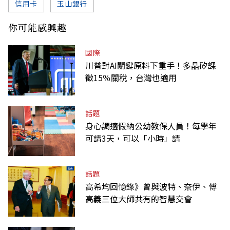
信用卡
玉山銀行
你可能感興趣
國際
川普對AI關鍵原料下重手！多晶矽課
徵15％關稅，台灣也適用
話題
身心調適假納公幼教保人員！每學年
可請3天，可以「小時」請
話題
高希均回憶錄》曾與波特、奈伊、傅
高義三位大師共有的智慧交會