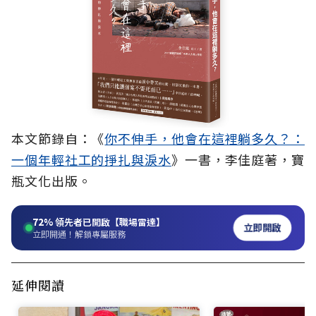
本文節錄自：
《
你不伸手，他會在這裡躺多久？：
一個年輕社工的掙扎與淚水
》一書，李佳庭著，寶
瓶文化出版
。
72%
領先者已開啟【職場雷達】
立即開啟
立即開通！解鎖專屬服務
延伸閱讀