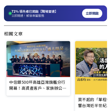
72%
領先者已開啟【職場雷達】
立即開啟
立即開通！解鎖專屬服務
相關文章
中信銀500坪高雄亞灣旗艦分行
開幕！高資產客戶、家族辦公室
成主力
買不起的「單程機
響台灣近半世紀思