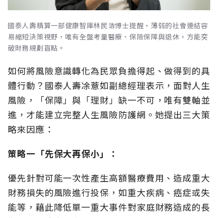
國泰人壽精算一部健康智庫林民浩博士提醒，薄弱的社會連結容
易縮短決策視野，唯有全盤考量醫療、保險保障與退休，方能突
破財務規劃盲點。
如何將風險意識轉化為民眾負擔得起、做得到的具
體行動？國泰人壽凃薏如副總經理表示，面對人生
風險，「保障」與「理財」缺一不可，唯有雙軸並
進，才能建立完整人生風險防護網。她提出三大策
略來因應：
策略一「先保大再保小」：
優先針對可能一次性產生高額醫療費用、造成重大
財務損失的風險進行投保，如重大疾病、癌症或失
能等，藉此降低單一重大事件對家庭財務造成的長