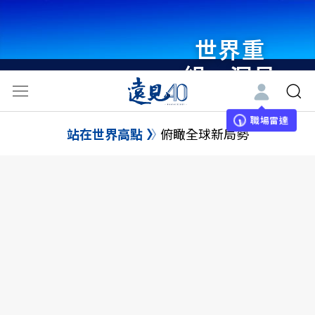
世界重
組・洞見
未來 與
世界領袖
職場雷達
站在世界高點
俯瞰全球新局勢
同行