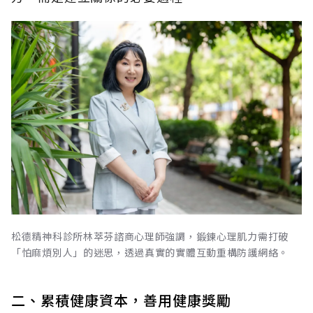
松德精神科診所林萃芬諮商心理師強調，鍛鍊心理肌力需打破
「怕麻煩別人」的迷思，透過真實的實體互動重構防護網絡。
二、累積健康資本，善用健康獎勵