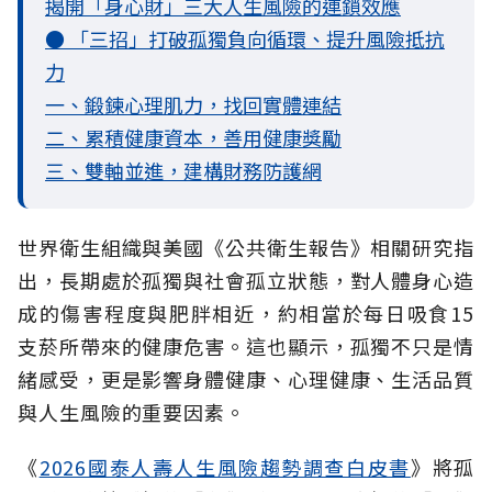
揭開「身心財」三大人生風險的連鎖效應
● 「三招」打破孤獨負向循環、提升風險抵抗
力
一、鍛鍊心理肌力，找回實體連結
二、累積健康資本，善用健康獎勵
三、雙軸並進，建構財務防護網
世界衛生組織與美國《公共衛生報告》相關研究指
出，長期處於孤獨與社會孤立
狀態，對人體身心造
成的傷害程度與肥胖相近，約相當於每日吸食15
支菸所帶來的健康危害。這也顯示，孤獨不只是情
緒感受，更是影響身體健康、心理健康、生活品質
與人生風險的重要因素。
《
2026國泰人壽人生風險趨勢調查白皮書
》將孤