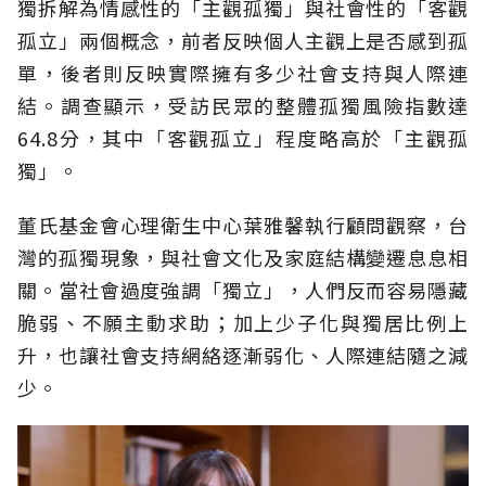
獨拆解為情感性的「主觀孤獨」與社會性的「客觀
孤立」兩個概念，前者反映個人主觀上是否感到孤
單，後者則反映實際擁有多少社會支持與人際連
結。調查顯示，受訪民眾的整體孤獨風險指數達
64.8分，其中「客觀孤立」程度略高於「主觀孤
獨」。
董氏基金會心理衛生中心葉雅馨執行顧問觀察，台
灣的孤獨現象，與社會文化及家庭結構變遷息息相
關。當社會過度強調「獨立」，人們反而容易隱藏
脆弱、不願主動求助；加上少子化與獨居比例上
升，也讓社會支持網絡逐漸弱化、人際連結隨之減
少。