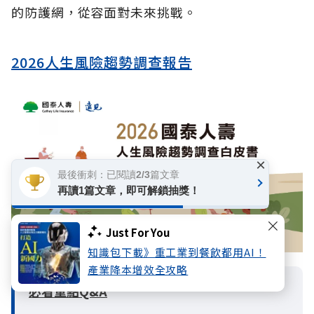
的防護網，從容面對未來挑戰。
2026人生風險趨勢調查報告
×
最後衝刺：已閱讀2/3篇文章
再讀1篇文章，即可解鎖抽獎！
Just For You
知識包下載》重工業到餐飲都用AI！
產業降本增效全攻略
必看重點Q&A