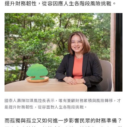
提升財務韌性，從容因應人生各階段風險挑戰。
國泰人壽陳玟琪風控長表示，唯有兼顧財務累積與風險轉移，才
能提升財務韌性，從容面對人生各階段挑戰。
而孤獨與孤立又如何進一步影響民眾的財務準備？