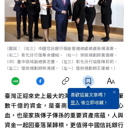
（圖說：（右三）中國信託銀行個金營運總處總處長楊淑惠、
（右二）彰化分行理專余婕絨、（右一）保險規劃師黃逸榛、
（中）臺中區域副總張志豐、（左三）彰化分行協理陳莉莉、
（左二）理財規劃師林鴻達、（左一）理財規劃師王偉峻。）
喜歡這篇文章嗎 ?
臺灣正迎來史上最大的海外資金回流潮，這筆
登入
後立即收藏 !
數千億的資金，是臺商海外打拼一輩子的心
血，也是家族傳子傳孫的重要資產底蘊，人與
資金一起回臺落葉歸根，更值得中國信託銀行