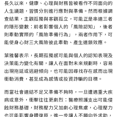
長久以來，健康、心理與財務皆被看作不同面向的
人生議題，習慣分別進行應對與準備。然而根據調
查結果，主觀孤獨與客觀孤立，可能正是串連三者
的隱形變數：前者影響個人的「風險認知
」，後者
則牽動實際的「風險準備行為」，兩者作用下，可
能使身心財三大風險彼此牽動、產生連鎖效應。
葉雅馨表示，長期孤獨感可能與個人的認知表現及
決策能力變化有關，讓人在面對未來規劃時，容易
出現拖延或逃避傾向，也可能因尋找存在感而出現
衝動消費，甚至成為感情或投資詐騙的目標。
而當社會連結不足又準備不夠時，一旦遭遇重大疾
病或意外，衝擊往往更劇烈：醫療照護支出可能侵
蝕財務基礎，財務壓力又加劇心理焦慮，心理壓力
也可能影響身體復原，進一步讓人不願向外求助，