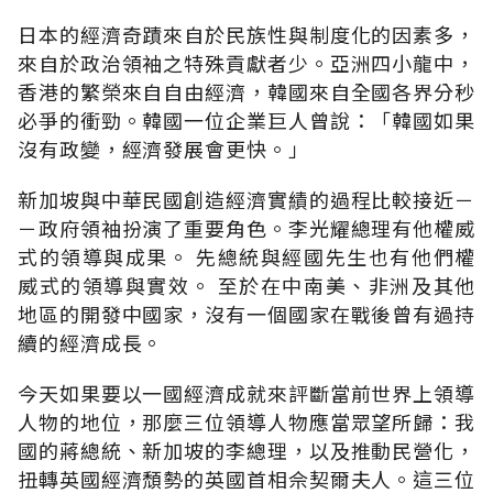
日本的經濟奇蹟來自於民族性與制度化的因素多，
來自於政治領袖之特殊貢獻者少。亞洲四小龍中，
香港的繁榮來自自由經濟，韓國來自全國各界分秒
必爭的衝勁。韓國一位企業巨人曾說：「韓國如果
沒有政變，經濟發展會更快。」
新加坡與中華民國創造經濟實績的過程比較接近－
－政府領袖扮演了重要角色。李光耀總理有他權威
式的領導與成果。 先總統與經國先生也有他們權
威式的領導與實效。 至於在中南美、非洲及其他
地區的開發中國家，沒有一個國家在戰後曾有過持
續的經濟成長。
今天如果要以一國經濟成就來評斷當前世界上領導
人物的地位，那麼三位領導人物應當眾望所歸：我
國的蔣總統、新加坡的李總理，以及推動民營化，
扭轉英國經濟頹勢的英國首相佘契爾夫人。這三位