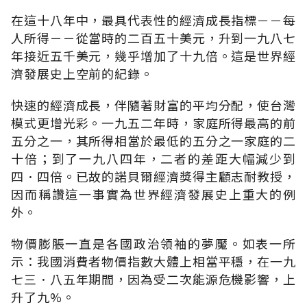
在這十八年中，最具代表性的經濟成長指標－－每
人所得－－從當時的二百五十美元，升到一九八七
年接近五千美元，幾乎增加了十九倍。這是世界經
濟發展史上空前的紀錄。
快速的經濟成長，伴隨著財富的平均分配，使台灣
模式更增光彩。一九五二年時，家庭所得最高的前
五分之一，其所得相當於最低的五分之一家庭的二
十倍；到了一九八四年，二者的差距大幅減少到
四．四倍。已故的諾貝爾經濟獎得主顧志耐教授，
因而稱讚這一事實為世界經濟發展史上重大的例
外。
物價膨脹一直是各國政治領袖的夢魘。如表一所
示：我國消費者物價指數大體上相當平穩，在一九
七三．八五年期間，因為受二次能源危機影響，上
升了九%。