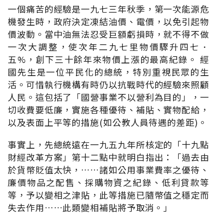
一個痛苦的經驗是一九七三年秋季，第一次能源危
機發生時，政府決定凍結油價、電價，以免引起物
價波動。當中油無法忍受巨額虧損時，就不得不做
一次大調整，使次年二九七里物價驟升四七．
五%，創下三十餘年來物價上漲的最高紀錄。 經
國先生是一位平民化的總統，特別重視民眾的生
活。可惜執行機構有時仍以抗戰時代的經驗來照顧
人民。這包括了「國營事業不以營利為目的」，一
切收費要低廉，實施各種優待、補貼、實物配給，
以及表面上平等的措施(如公教人員待遇的差距)。
事實上，先總統遠在一九五九年所核定的「十九點
財經改革方案」第十二點中就明白指出：「過去由
於貨幣貶值太快，……諸如公用事業費率之優待、
廉價物品之配售、採購物資之紀錄、低利貸款等
等，予以變相之津貼，此等措施已隨幣值之穩定而
失去作用……此類變相補貼將予取消。」