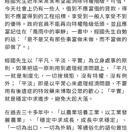
經國先生近年來常常希望能消除特權階級。可惜，
今天社會上仍有一些人，借到不應當借的貸款，得
到不應當得到的工程招標，享受到一般人享受不到
的優待。政府官員不能再向特權階級低頭。並且應
當記住在「風雨中的寧靜」一書中，經國先生自勉
的話：「是不是又有那些事當做未做，而不當做的
卻做了。」
經國先生以「平凡、平淡、平實」為立身處事的原
則，如果把這一原則用到處理經濟問題上，「平凡
一就是制度化，一切按規矩，沒有特權、沒有例
外；「平淡」即是以平常心來處理經濟問題，不要
用有後遺症的特效藥來博取公眾的歡心；「平實」
就是穩定中求進步，避免大起大落。
在過去三十多年中，「以農業培養工業，以工業發
展農業」、「穩定中求成長，成長中求穩定」、
「一切為出口，一切為外銷」等通俗化的語句曾恰