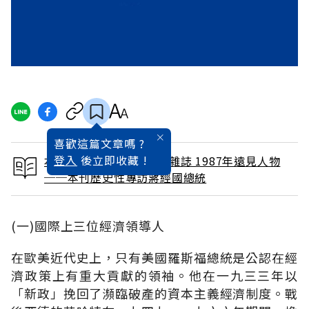
喜歡這篇文章嗎 ?
登入
後立即收藏 !
本文出自 1987 / 12月號雜誌 1987年遠見人物
──本刊歷史性專訪蔣經國總統
(一)國際上三位經濟領導人
在歐美近代史上，只有美國羅斯福總統是公認在經
濟政策上有重大貢獻的領袖。他在一九三三年以
「新政」挽回了瀕臨破產的資本主義經濟制度。戰