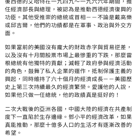
後西德的艾哈特在一九四九～一九六六年期間，擔
任經濟部長與總理，被認為是推動西德經濟復興的
功臣。其他受推崇的總統或首相－－不論是戴高樂
或邱吉爾，他們的功績都是在軍事、政治與外交方
面。
如果當前的美國沒有龐大的財政赤字與貿易逆差，
以及沒有十月間股票市場上最慘重的下跌，那麼雷
根總統有他獨特的貢獻；減輕了政府參與經濟活動
的角色，鼓舞了私人企業的運作，抵制保護主義的
興起，同時維持了六十個月的經濟成長－－美國歷
史上第三次持續最久的經濟繁榮。愛護他的人說，
如果他只做一任總統，他的政績真是挺好的！
二次大戰後的亞洲各國，中國大陸的經濟在共產制
度下一直陷於生存邊緣。鄧小平的經濟改革，如果
真能推動，那麼十億多人口的生活才有逐漸改善的
希望。