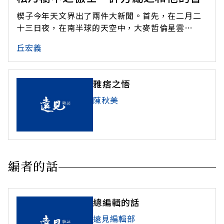
楔子今年天文界出了兩件大新聞。首先，在二月二
十三日夜，在南半球的天空中，大麥哲倫星雲
Magellanic Cloud，是銀河的附屬星系)的邊緣，
丘宏義
突然出現了一顆很亮的新星。不到幾小時，天文學
家就鑑定出這新星就是自十七世紀末以來的第一次
發現、二十世紀的天文學家等了幾乎一個世紀的超
雅痞之悟
新星(Supernova
陳秋美
編者的話
總編輯的話
遠見編輯部