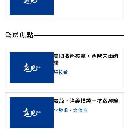
全球焦點
美國收起核傘，西歐未雨綢
繆
張筱敏
露絲‧洛義模談－抗菸經驗
李發焜‧金傳春