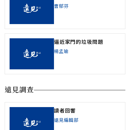
曹郁芬
逼近家門的垃圾問題
楊孟瑜
遠見調查
讀者回響
遠見編輯部