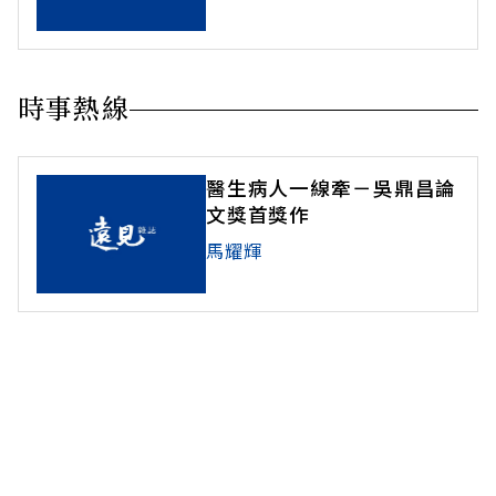
時事熱線
醫生病人一線牽－吳鼎昌論
文獎首獎作
馬耀輝