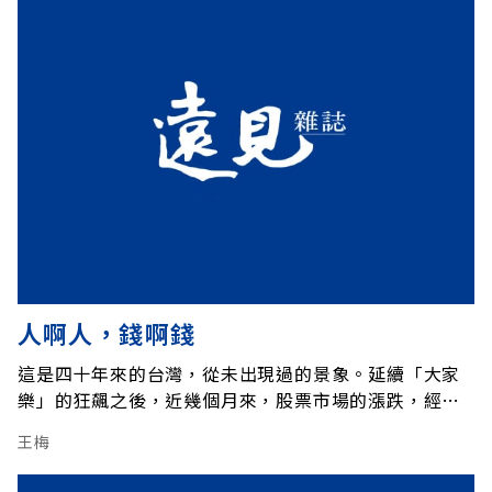
人啊人，錢啊錢
這是四十年來的台灣，從未出現過的景象。延續「大家
樂」的狂飆之後，近幾個月來，股票市場的漲跌，經常
成為各傳播媒體的頭條新聞。股價加權指數，在短短三
王梅
個月內，一路攀升了三千多點之後，又翻身回檔跌落了
二千多點。焦躁、煩悶、不安的情緒，瀰漫了整個股