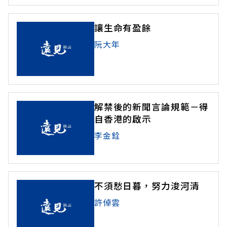
讓生命有盈餘
阮大年
解禁後的新聞言論規範－得
自香港的啟示
李金銓
不須愁日暮，努力浚河清
許倬雲