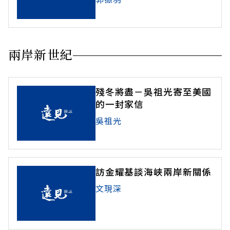
兩岸新世紀
殘冬將盡－吳祖光寄至美國
的一封家信
吳祖光
訪金耀基談海峽兩岸新關係
文現深