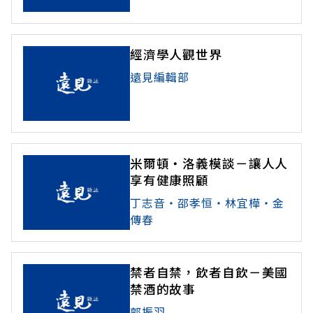
經濟學人觀世界
遠見編輯部
米爾頓‧洛義模談－讓人人
享有健康照顧
丁志音‧邵孝恒‧林宜樺‧金
傳春
禁者自禁，飲者自飲－美國
禁酒的故事
郭振羽