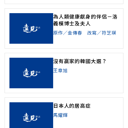
為人類健康獻身的伴侶－洛
義模博士及夫人
原作／金傳春 改寫／符芝瑛
沒有贏家的韓國大選？
王章旭
日本人的居高症
馬耀輝