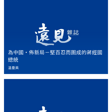
市。被「套牢」的投資大眾，在一片混亂和恐懼之下，
有人竟然走上街
為中國‧佈新局－堅百忍而圖成的蔣經國
總統
溫曼英