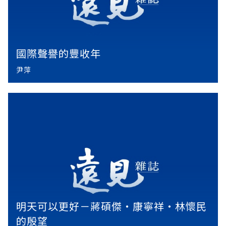
國際聲譽的豐收年
尹萍
明天可以更好－蔣碩傑‧康寧祥‧林懷民
的殷望