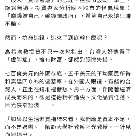
顯露無遺。投資專家分析國內股市的怪異現象：
「賺錢歸自己，輸錢歸政府」，希望自己永遠只賺
不賠。
然而，拚命追錢，追來了到底幹什麼呢？
高希均教授曾不只一次地指出：台灣人好像得了
「虛胖症」，擁有財富，卻感到張惶失措。
七百億美元的外匯存底，五千美元的平均國民所得
和高達四０%的儲蓄率，在外國人眼裡，有錢的台
灣人，正坐在錢堆裡發愁。另一方面，伴隨著經濟
成長而來的，卻是道德精神淪喪、文化品質低落、
目光狹窄短淺……。
「如果以生活素質指標來看，我們應是資本不足，
而不是過剩。」師範大學社教系陸光教授，一針見
血地指出。