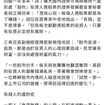
回國一年多來，為了擴大國內證券市場規模而一直
到處「鼓吹」投資人買股票的證券發展基金會秘書
長胡立陽坦承：「憑良心說，每個人買股票都是為
了賺錢。」這位投資專家中肯地指出，「有錢」並
不是壞事。「但我每次都勸買股票的投資人，只要
有投資必定就有風險。」
三商百貨副總經理陳君毅惋惜地說：「股市追漲、
追跌，都是由於投資人的心理因素造成。民眾擁有
財富，卻沒有處理財富的能力。」
「一些股市炒手，每天殺氣騰騰地翻雲覆雨，其餘
的投資人則跟著錢潮亂奔，等著機會想揀便宜。」
一位瞭解股市內情的人疑惑地說道：「試想，那一
家上市公司的營運，禁得起這樣迅速的變化？」
有錢人的虛胖症
一般人「貪得無矮」的心理，在股市波動一事上，