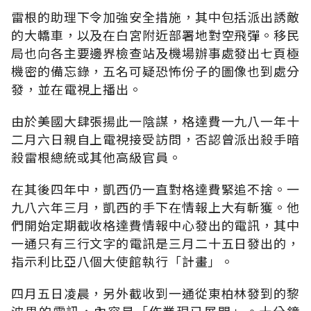
雷根的助理下令加強安全措施，其中包括派出誘敵
的大轎車，以及在白宮附近部署地對空飛彈。移民
局也向各主要邊界檢查站及機場辦事處發出七頁極
機密的備忘錄，五名可疑恐怖份子的圖像也到處分
發，並在電視上播出。
由於美國大肆張揚此一陰謀，格達費一九八一年十
二月六日親自上電視接受訪問，否認曾派出殺手暗
殺雷根總統或其他高級官員。
在其後四年中，凱西仍一直對格達費緊追不捨。一
九八六年三月，凱西的手下在情報上大有斬獲。他
們開始定期截收格達費情報中心發出的電訊，其中
一通只有三行文字的電訊是三月二十五日發出的，
指示利比亞八個大使館執行「計畫」。
四月五日凌晨，另外截收到一通從東柏林發到的黎
波里的電訊，內容是「作業現已展開」。十分鐘