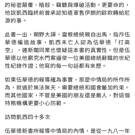
的秘密顛覆、暗殺、竊聽與爆破活動。更要命的，
他說凱西臨終前曾承認知道軍售伊朗的餘款轉給尼
游的事。
此書一出，朝野大譁，雷根總統親自出馬，指斥伍
華德編造故事，凱西未亡人認為伍華德「打高
空」，連新聞同業也懷疑這本書的真實性。但是伍
華德以他窮究水門案逼使一位美國總統辭職的世紀
性紀錄作證；他寫的每一句話都有來歷。
如果伍華德的報導確為事實，那麼中情局的所作所
為，就過於無法無天，需要總統和國會嚴加約束。
而其他國家，不管是美國的朋友還是敵人，對這個
特務機構更要小心防範。
訪問凱西四十多次
伍華德新書所報導中情局的內情，是從一九八一年