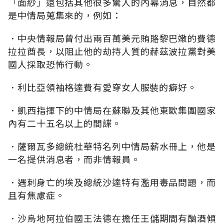
「面紗」還包括其他很多驚人的內幕消息，自然都
是中情局蒐集來的，例如：
．中央情報局曾付出兩百萬美元賄賂黎巴嫩的費德
拉拉酋長，以阻止他的劫持人質的赫茲波拉黨對美
國人採取恐怖行動。
．利比亞領袖格達費有愛穿女人服裝的癖好。
．凱西指揮下的中情局在蘇聯及其他東歐集團國家
內有二十五名以上的間諜。
．薩爾瓦多總統杜華特名列中情局薪水冊上，他是
一名提供消息者，而非情報員。
．遇刺身亡的埃及總統沙達特有濫用毒品問題，而
且有焦慮症。
．沙烏地阿拉伯國王法德在擔任王儲期間有酗酒傾