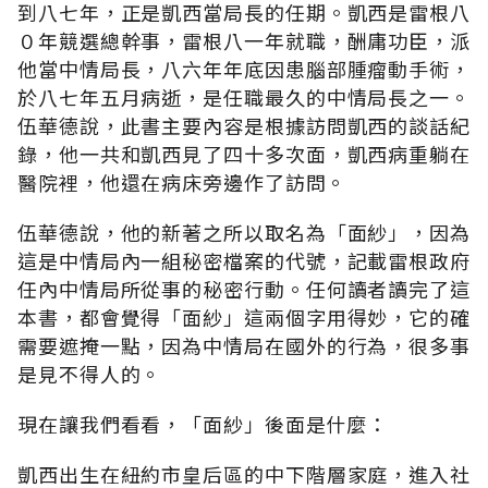
到八七年，正是凱西當局長的任期。凱西是雷根八
０年競選總幹事，雷根八一年就職，酬庸功臣，派
他當中情局長，八六年年底因患腦部腫瘤動手術，
於八七年五月病逝，是任職最久的中情局長之一。
伍華德說，此書主要內容是根據訪問凱西的談話紀
錄，他一共和凱西見了四十多次面，凱西病重躺在
醫院裡，他還在病床旁邊作了訪問。
伍華德說，他的新著之所以取名為「面紗」，因為
這是中情局內一組秘密檔案的代號，記載雷根政府
任內中情局所從事的秘密行動。任何讀者讀完了這
本書，都會覺得「面紗」這兩個字用得妙，它的確
需要遮掩一點，因為中情局在國外的行為，很多事
是見不得人的。
現在讓我們看看，「面紗」後面是什麼：
凱西出生在紐約市皇后區的中下階層家庭，進入社