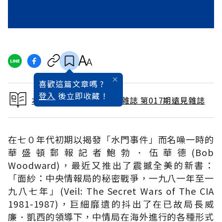
喜歡這篇文章嗎 ?
登入
後立即收藏 !
本文出自 1987 / 11月號雜誌 第017期遠見雜誌
在七０年代初期以揭發「水門事件」而名噪一時的
華盛頓郵報記者鮑勃．伍華德(Bob
Woodward)，最近又推出了震撼全美的新書：
「面紗：中央情報局的秘密戰爭，一九八一年至一
九八七年」(Veil: The Secret Wars of The CIA
1981-1987)，巨細靡遺的抖出了在已故局長威
廉．凱西的領導下，中情局在海外進行的各種形式