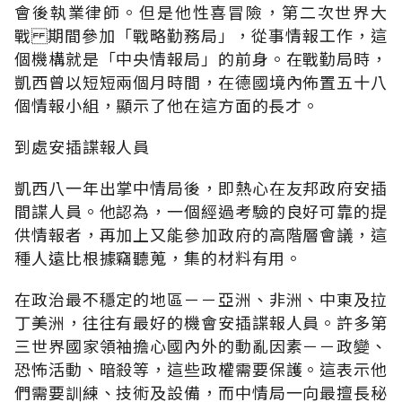
會後執業律師。但是他性喜冒險，第二次世界大
戰 期間參加「戰略勤務局」，從事情報工作，這
個機構就是「中央情報局」的前身。在戰勤局時，
凱西曾以短短兩個月時間，在德國境內佈置五十八
個情報小組，顯示了他在這方面的長才。
到處安插諜報人員
凱西八一年出掌中情局後，即熱心在友邦政府安插
間諜人員。他認為，一個經過考驗的良好可靠的提
供情報者，再加上又能參加政府的高階層會議，這
種人遠比根據竊聽蒐，集的材料有用。
在政治最不穩定的地區－－亞洲、非洲、中東及拉
丁美洲，往往有最好的機會安插諜報人員。許多第
三世界國家領袖擔心國內外的動亂因素－－政變、
恐怖活動、暗殺等，這些政權需要保護。這表示他
們需要訓練、技術及設備，而中情局一向最擅長秘