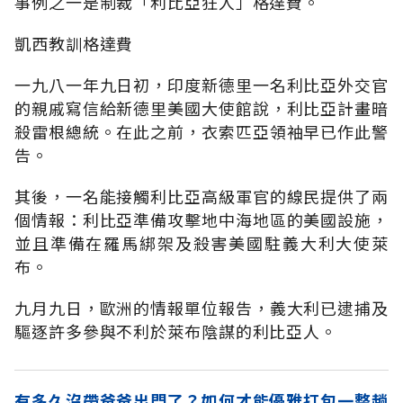
事例之一是制裁「利比亞狂人」格達費。
凱西教訓格達費
一九八一年九日初，印度新德里一名利比亞外交官
的親戚寫信給新德里美國大使館說，利比亞計畫暗
殺雷根總統。在此之前，衣索匹亞領袖早已作此警
告。
其後，一名能接觸利比亞高級軍官的線民提供了兩
個情報：利比亞準備攻擊地中海地區的美國設施，
並且準備在羅馬綁架及殺害美國駐義大利大使萊
布。
九月九日，歐洲的情報單位報告，義大利已逮捕及
驅逐許多參與不利於萊布陰謀的利比亞人。
有多久沒帶爸爸出門了？如何才能優雅打包一整趟