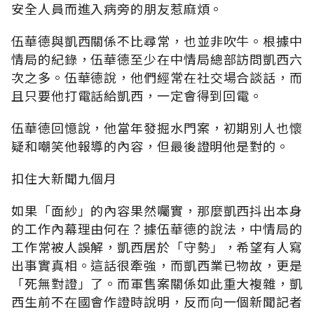
安全人員而進入病旁的朋友惹麻煩。
伍華德與凱西關係不比尋常，也並非吹牛。根據中
情局的紀錄，伍華德至少在中情局總部訪問凱西六
次之多。伍華德說，他們經常在社交場合談話，而
且只要他打電話給凱西，一定會得到回電。
伍華德回憶說，他當年發掘水門案，初期別人也懷
疑和嘲笑他報導的內容，但最後證明他是對的。
扣住大新聞九個月
如果「面紗」的內容果然囑實，那麼凱西抖出本身
的工作內幕理由何在？據伍華德的說法，中情局的
工作常被人誤解，凱西居於「守勢」，希望有人寫
出事實真相。這話很牽強，而凱西業已物故，更是
「死無對證」了。而軍售案關係如此重大複雜，凱
西生前不在國會作證時說明，反而向一個新聞記者