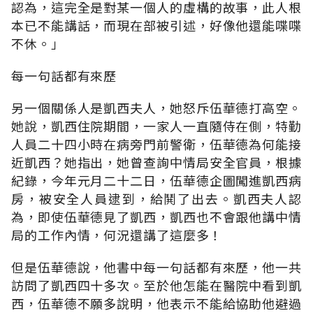
認為，這完全是對某一個人的虛構的故事，此人根
本已不能講話，而現在部被引述，好像他還能喋喋
不休。」
每一句話都有來歷
另一個關係人是凱西夫人，她怒斥伍華德打高空。
她說，凱西住院期間，一家人一直隨侍在側，特勤
人員二十四小時在病旁門前警衛，伍華德為何能接
近凱西？她指出，她曾查詢中情局安全官員，根據
紀錄，今年元月二十二日，伍華德企圖闖進凱西病
房，被安全人員逮到，給鬨了出去。凱西夫人認
為，即使伍華德見了凱西，凱西也不會跟他講中情
局的工作內情，何況還講了這麼多！
但是伍華德說，他書中每一句話都有來歷，他一共
訪問了凱西四十多次。至於他怎能在醫院中看到凱
西，伍華德不願多說明，他表示不能給協助他避過