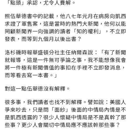
「點頭」承認，尤令人費解。
照伍華德書中的記載，他八七年元月在病房向凱西
求證了軍售案，這是當時的熱門大新聞，他何以能
罔顧新聞界一向強調的讀者「知的權利」，不立即
發表，而等到九個月以後出書？
洛杉磯時報華盛頓分社主任納爾森說：「有了新聞
就報導，這是一件無可爭論之事，我不能想像我會
將一件極有新聞價值的事扣在手裡不立即發消息，
而等看去寫一本書。」
對這一點伍華德沒有解釋。
很多事，我們讀者也找不到解釋。譬如說：美國人
爭來吵去，只是問「面紗」後面的中情局內情是不
是凱西透露的？很少人懷疑中情局是不是真幹了那
些事？更少人會關切中情局應不應該幹那些事？