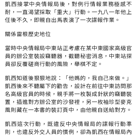
凱西接掌中央情報局後，對例行情報業務極感不
耐，一直渴望採取「重大」行動。一九八一年他上
任後不久，即親自出馬表演了一次諜報作業。
關係雷根歷史地位
當時中央情報局中東站正考慮在某中東國家高級官
員的辦公室裝設竊聽器，截聽秘密消息，中東站探
員卻反覆磋商行動的風險，舉棋不定。
凱西知道後狠狠地說：「他媽的，我自己來做。」
凱西後來不聽屬下的勸告，設計在前往中東訪問那
名高級官員的時候，親手將一枚製成針狀的竊聽裝
置，插進對方辦公室的沙發裡，另一枚袖珍型麥克
風則藏在一本書的裝訂頁中，由他親自送給對方。
凱西這次行動，既違反中央情報局的諜報行動準
則，也違反外交人員的慣例，卻為凱西在情報局內