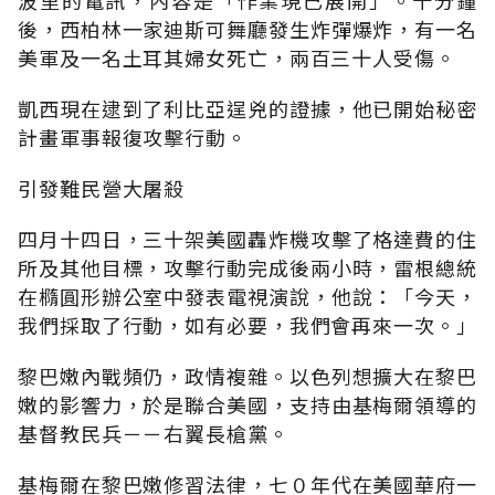
後，西柏林一家迪斯可舞廳發生炸彈爆炸，有一名
美軍及一名土耳其婦女死亡，兩百三十人受傷。
凱西現在逮到了利比亞逞兇的證據，他已開始秘密
計畫軍事報復攻擊行動。
引發難民營大屠殺
四月十四日，三十架美國轟炸機攻擊了格達費的住
所及其他目標，攻擊行動完成後兩小時，雷根總統
在橢圓形辦公室中發表電視演說，他說：「今天，
我們採取了行動，如有必要，我們會再來一次。」
黎巴嫩內戰頻仍，政情複雜。以色列想擴大在黎巴
嫩的影響力，於是聯合美國，支持由基梅爾領導的
基督教民兵－－右翼長槍黨。
基梅爾在黎巴嫩修習法律，七０年代在美國華府一