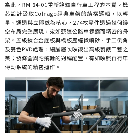
為此，RM 64-01重新詮釋自行車工程的本質。機
芯設計汲取Colnago經典車架的結構邏輯，以輕
量、通透與立體感為核心，274枚零件透過幾何鏤
空布局完整展現，宛如競速公路車裸露而精密的骨
架。五級鈦合金底板與橋板歷經微噴砂、手工倒角
及雙色PVD處理，細膩層次映襯出高級製錶工藝之
美；發條盒與陀飛輪的對稱配置，有如映照自行車
傳動系統的精密運作。