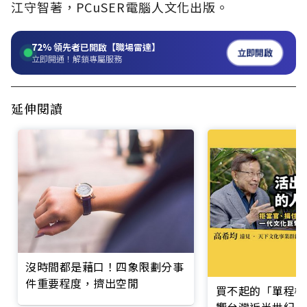
江守智著，PCuSER電腦人文化出版。
72%
領先者已開啟【職場雷達】
立即開啟
立即開通！解鎖專屬服務
延伸閱讀
沒時間都是藉口！四象限劃分事
件重要程度，擠出空閒
買不起的「單程機
響台灣近半世紀思