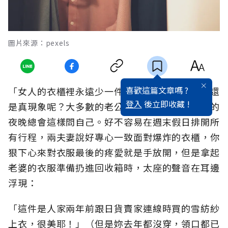
圖片來源：pexels
喜歡這篇文章嗎 ?
「女人的衣櫃裡永遠少一件衣服」究竟是假命題還
登入
後立即收藏 !
是真現象呢？大多數的老公在年終歲末大掃除後的
夜晚總會這樣問自己。好不容易在週末假日排開所
有行程，兩夫妻說好專心一致面對爆炸的衣櫃，你
狠下心來對衣服最後的疼愛就是手放開，但是拿起
老婆的衣服準備扔進回收箱時，太座的聲音在耳邊
浮現：
「這件是人家兩年前跟日貨賣家連線時買的雪紡紗
上衣，很美耶！」（但是妳去年都沒穿，領口都已