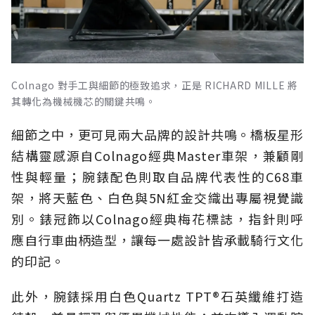
Colnago 對手工與細節的極致追求，正是 RICHARD MILLE 將
其轉化為機械機芯的關鍵共鳴。
細節之中，更可見兩大品牌的設計共鳴。橋板星形
結構靈感源自Colnago經典Master車架，兼顧剛
性與輕量；腕錶配色則取自品牌代表性的C68車
架，將天藍色、白色與5N紅金交織出專屬視覺識
別。錶冠飾以Colnago經典梅花標誌，指針則呼
應自行車曲柄造型，讓每一處設計皆承載騎行文化
的印記。
此外，腕錶採用白色Quartz TPT®石英纖維打造