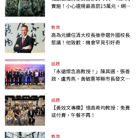
實施！小心違規最高罰15萬元，網路
降速時間一覽
教育
高為元續任清大校長後參選外國校長
惹議！他致歉：機會罕見引好奇
話題
「永遠懷念高教授！」陳其邁、張善
政、盧秀燕、黃敏惠等縣市長發文弔
唁高希均
話題
【黃效文專欄】憶高希均教授：免費
或付費，午餐不再！
教育