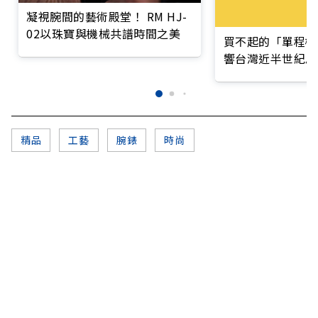
凝視腕間的藝術殿堂！ RM HJ-
02以珠寶與機械共譜時間之美
買不起的「單程機
響台灣近半世紀思
精品
工藝
腕錶
時尚