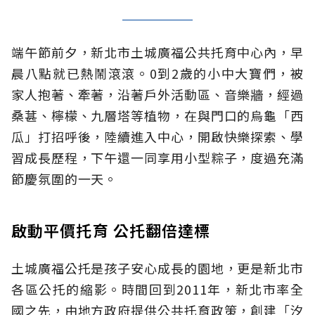
端午節前夕，新北市土城廣福公共托育中心內，早
晨八點就已熱鬧滾滾。0到2歲的小中大寶們，被
家人抱著、牽著，沿著戶外活動區、音樂牆，經過
桑葚、檸檬、九層塔等植物，在與門口的烏龜「西
瓜」打招呼後，陸續進入中心，開啟快樂探索、學
習成長歷程，下午還一同享用小型粽子，度過充滿
節慶氛圍的一天。
啟動平價托育 公托翻倍達標
土城廣福公托是孩子安心成長的園地，更是新北市
各區公托的縮影。時間回到2011年，新北市率全
國之先，由地方政府提供公共托育政策，創建「汐