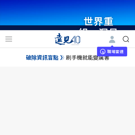
世界重
組・洞見
未來 與
世界領袖
職場雷達
破除資訊盲點
刷手機就能變厲害
同行