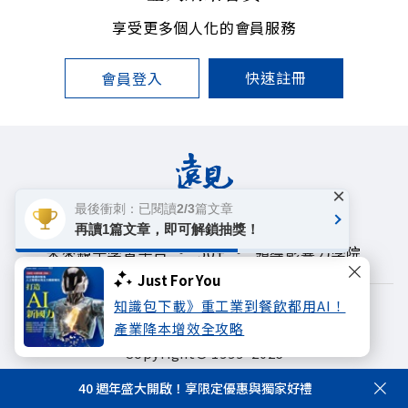
享受更多個人化的會員服務
快速註冊
會員登入
×
最後衝刺：已閱讀2/3篇文章
遠見雜誌
哈佛商業評論
天下文化
再讀1篇文章，即可解鎖抽獎！
未來親子學習平台
50+
領導影響力學院
Just For You
知識包下載》重工業到餐飲都用AI！
著作權聲明
隱私權政策
產業降本增效全攻略
Copyright© 1999~2026
遠見天下文化出版股份有限公司. All rights reserved.
40 週年盛大開啟！享限定優惠與獨家好禮