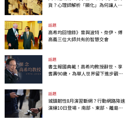
貨？心理師解析「顯化」為何讓人無
法自拔
話題
高希均回憶錄》曾與波特、奈伊、傅
高義三位大師共有的智慧交會
話題
書生報國典範！高希均教授辭世、享
耆壽90歲，為華人世界留下進步觀念
的精神遺產
話題
城鎮韌性8月演習斷網？行動網路降速
演練10日登場，南部、東部、離島為
何不用？