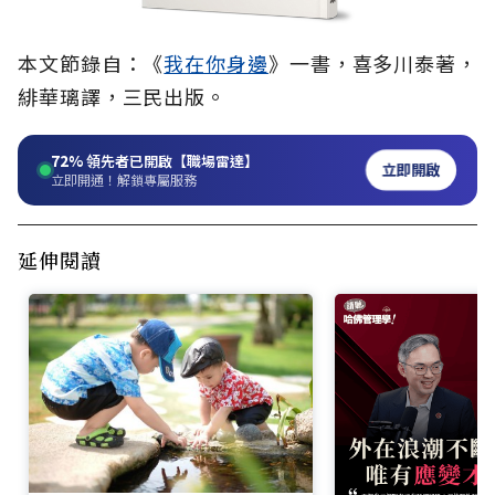
本文節錄自：《
我在你身邊
》一書，喜多川泰著，
緋華璃譯，三民出版。
72%
領先者已開啟【職場雷達】
立即開啟
立即開通！解鎖專屬服務
延伸閱讀