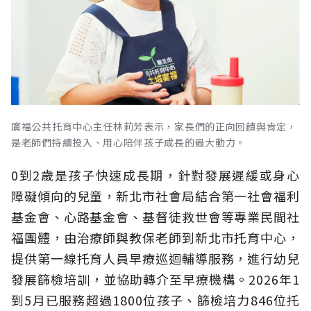
廣福公共托育中心主任林莉芳表示，家長們的正向回饋與肯定，
是老師們持續投入、用心陪伴孩子成長的最大動力。
0到2歲是孩子快速成長期，針對發展遲緩或身心
障礙傾向的兒童，新北市社會局結合第一社會福利
基金會、心路基金會、基督徒救世會等專業民間社
福團體，由治療師與教保老師到新北市托育中心，
提供第一線托育人員早療巡迴輔導服務，進行幼兒
發展篩檢培訓，並協助轉介至早療機構。2026年1
到5月已服務超過1800位孩子、篩檢培力846位托