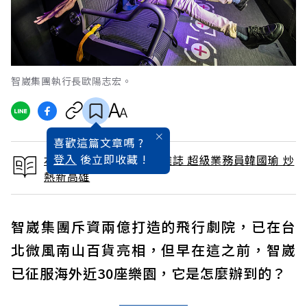
智崴集團執行長歐陽志宏。
喜歡這篇文章嗎 ?
登入
後立即收藏 !
本文出自 2019 / 4月號雜誌 超級業務員韓國瑜 炒
熱新高雄
智崴集團斥資兩億打造的飛行劇院，已在台
北微風南山百貨亮相，但早在這之前，智崴
已征服海外近30座樂園，它是怎麼辦到的？