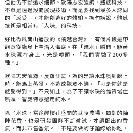
但他仍不斷追求細節。歐陽志宏強調，體感科技，
不單是透過設備展現技術，而是要找到最多人認同
的「感受」，才能創造好的體驗。換句話說，體感
技術是相當有「人味」的科技。
好比微風南山播放的《飛越台灣》，有個片段是帶
觀眾從綠島上空潛入海底。在「進水」瞬間，顆顆
水珠灑在身上，光是噴頭，「我們實驗了200多
種。」
歐陽志宏解釋，反覆測試，為的是讓水珠噴到臉上
時，能馬上蒸發，不造成觀眾不適，「可是你就是
感受得到。」不只如此，為了不讓水珠的雜質堵住
噴頭，智崴特意選用純水。
除了水珠，當途經櫻花盛開的武陵農場，聞到的陣
陣花香，也是研發團隊不斷嘗試，才調配出的香
氣，而非市售香氛。「不是要做蚵仔麵線給你吃，