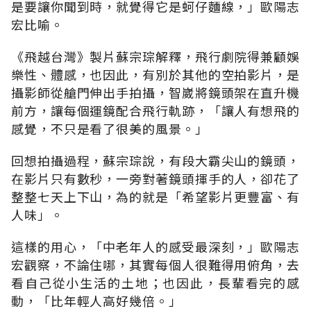
是要讓你聞到時，就覺得它是蚵仔麵線，」歐陽志
宏比喻。
《飛越台灣》製片蘇宗琮解釋，飛行劇院得兼顧娛
樂性、體感，也因此，有別於其他的空拍影片，是
攝影師從艙門伸出手拍攝，智崴將鏡頭架在直升機
前方，讓每個運鏡配合飛行軌跡，「讓人有想飛的
感覺，不只是看了很美的風景。」
回想拍攝過程，蘇宗琮說，有段大霸尖山的鏡頭，
在影片只有數秒，一旁對著鏡頭揮手的人，卻花了
整整七天上下山，為的就是「希望影片更豐富、有
人味」。
這樣的用心，「中老年人的感受最深刻，」歐陽志
宏觀察，不論住哪，其實每個人很難得用俯角，去
看自己從小生活的土地；也因此，長輩看完的感
動，「比年輕人高好幾倍。」