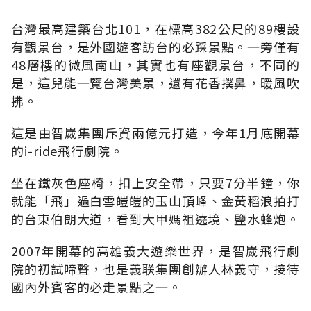
台灣最高建築台北101，在標高382公尺的89樓設
有觀景台，是外國遊客訪台的必踩景點。一旁僅有
48層樓的微風南山，其實也有座觀景台，不同的
是，這兒能一覽台灣美景，還有花香撲鼻，暖風吹
拂。
這是由智崴集團斥資兩億元打造，今年1月底開幕
的i-ride飛行劇院。
坐在鐵灰色座椅，扣上安全帶，只要7分半鐘，你
就能「飛」過白雪皚皚的玉山頂峰、金黃稻浪拍打
的台東伯朗大道，看到大甲媽祖遶境、鹽水蜂炮。
2007年開幕的高雄義大遊樂世界，是智崴飛行劇
院的初試啼聲，也是義联集團創辦人林義守，接待
國內外賓客的必走景點之一。