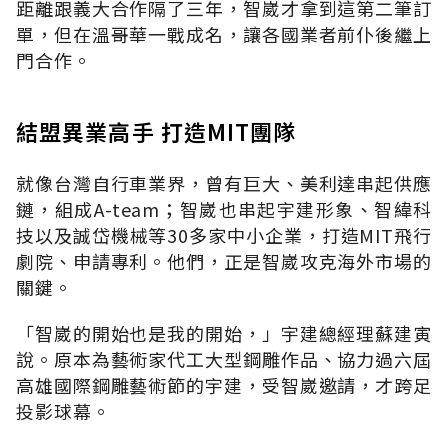
距離跟義大合作隔了三年，智崴才拿到這第二筆訂
單，但在溫哥華一戰成名，讓各國業者前仆後繼上
門合作。
結盟異業高手 打造MIT團隊
就像台灣自行車業界，曾有巨大、美利達串起供應
鏈，組成A-team；智崴也串起宇建形象、智緯科
技以及誠岱機械等30多家中小企業，打造MIT飛行
劇院、申請專利。他們，正是智崴攻克海外市場的
關鍵。
「智崴的開始也是我的開始，」宇建總經理蘇建寅
說。原本為藝術家代工大型鋼雕作品、協力過六屆
高雄國際鋼雕藝術節的宇建，受智崴邀請，才跨足
投影球幕。