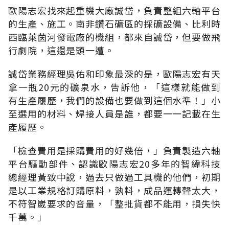
歐陽志宏找來起重機大廠誠岱，負責整組六軸平台
的生產、施工。南非鑽石礦區的採礦設備、比利時
西臨萊茵河發電廠的機組，都來自誠岱，但要做飛
行劇院，這還是頭一遭。
誠岱業務經理吳佑和印象最深的是，歐陽志宏有天
拿一瓶20元的礦泉水，告訴他，「這樣就能做到
有生產履歷，我們的設備也要做到這個水準！」小
至選用的材料、焊接人員是誰，都要一一記載在生
產履歷。
「檢查費用是採購費用的好幾倍，」負責製造六軸
平台驅動部件、認識歐陽志宏20多年的智緯科技
總經理黃致中說，過去只做過工具機的他們，初期
是以工業規格訂購原料，孰料，成品運轉聲太大，
不符智崴要求的音量，「整批貨都不能用，損失快
千萬。」