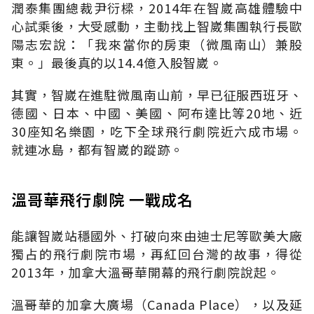
潤泰集團總裁尹衍樑，2014年在智崴高雄體驗中
心試乘後，大受感動，主動找上智崴集團執行長歐
陽志宏說：「我來當你的房東（微風南山）兼股
東。」最後真的以14.4億入股智崴。
其實，智崴在進駐微風南山前，早已征服西班牙、
德國、日本、中國、美國、阿布達比等20地、近
30座知名樂園，吃下全球飛行劇院近六成市場。
就連冰島，都有智崴的蹤跡。
溫哥華飛行劇院 一戰成名
能讓智崴站穩國外、打破向來由迪士尼等歐美大廠
獨占的飛行劇院市場，再紅回台灣的故事，得從
2013年，加拿大溫哥華開幕的飛行劇院說起。
溫哥華的加拿大廣場（Canada Place），以及延