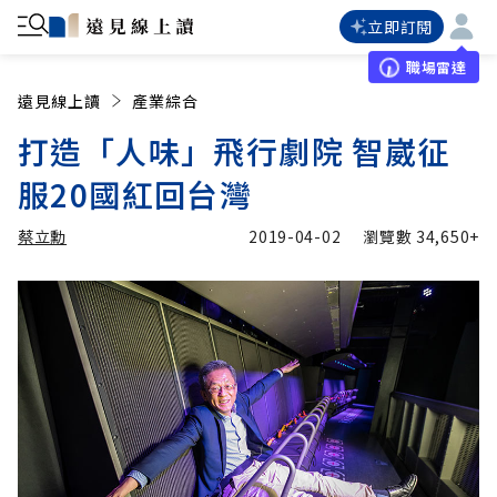
立即訂閱
職場雷達
遠見線上讀
產業綜合
打造「人味」飛行劇院 智崴征
服20國紅回台灣
蔡立勳
2019-04-02
瀏覽數
34,650+
加入追蹤
蔡立勳