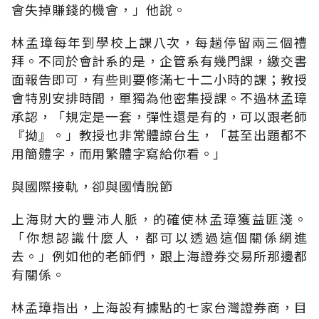
會失掉賺錢的機會，」他說。
林孟璋每年到學校上課八次，每趟停留兩三個禮
拜。不同於會計系的是，企管系有幾門課，繳交書
面報告即可，有些則要修滿七十二小時的課；教授
會特別安排時間，單獨為他密集授課。不過林孟璋
承認，「規定是一套，彈性還是有的，可以跟老師
『拗』。」教授也非常體諒台生，「甚至出題都不
用簡體字，而用繁體字寫給你看。」
與國際接軌，卻與國情脫節
上海財大的豐沛人脈，的確使林孟璋獲益匪淺。
「你想認識什麼人，都可以透過這個關係網進
去。」例如他的老師們，跟上海證券交易所那邊都
有關係。
林孟璋指出，上海設有據點的七家台灣證券商，目