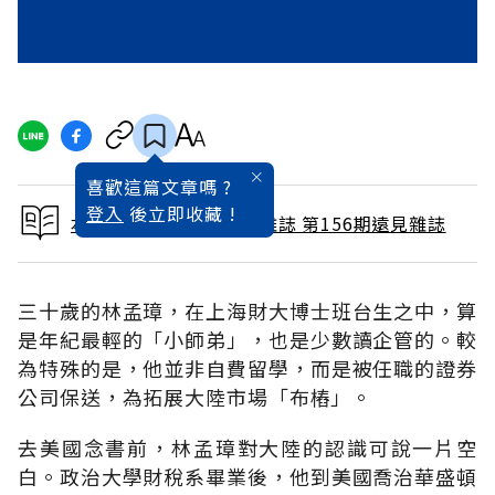
喜歡這篇文章嗎 ?
登入
後立即收藏 !
本文出自 1999 / 6月號雜誌 第156期遠見雜誌
三十歲的林孟璋，在上海財大博士班台生之中，算
是年紀最輕的「小師弟」，也是少數讀企管的。較
為特殊的是，他並非自費留學，而是被任職的證券
公司保送，為拓展大陸市場「布樁」。
去美國念書前，林孟璋對大陸的認識可說一片空
白。政治大學財稅系畢業後，他到美國喬治華盛頓