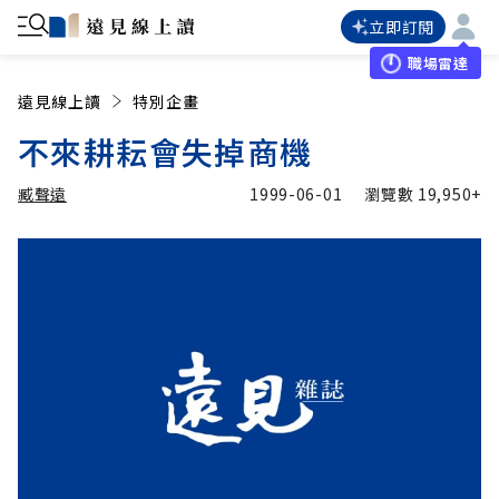
立即訂閱
職場雷達
遠見線上讀
特別企畫
不來耕耘會失掉商機
臧聲遠
1999-06-01
瀏覽數
19,950+
加入追蹤
臧聲遠