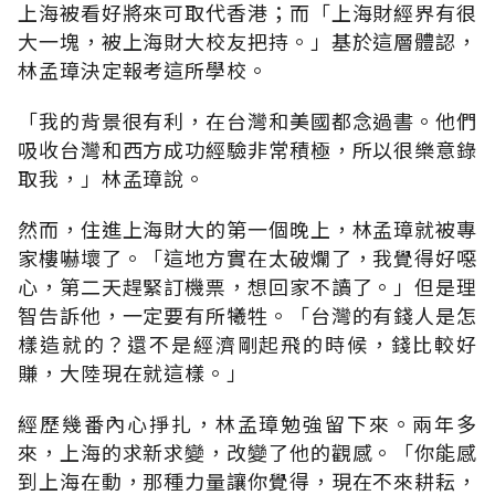
上海被看好將來可取代香港；而「上海財經界有很
大一塊，被上海財大校友把持。」基於這層體認，
林孟璋決定報考這所學校。
「我的背景很有利，在台灣和美國都念過書。他們
吸收台灣和西方成功經驗非常積極，所以很樂意錄
取我，」林孟璋說。
然而，住進上海財大的第一個晚上，林孟璋就被專
家樓嚇壞了。「這地方實在太破爛了，我覺得好噁
心，第二天趕緊訂機票，想回家不讀了。」但是理
智告訴他，一定要有所犧牲。「台灣的有錢人是怎
樣造就的？還不是經濟剛起飛的時候，錢比較好
賺，大陸現在就這樣。」
經歷幾番內心掙扎，林孟璋勉強留下來。兩年多
來，上海的求新求變，改變了他的觀感。「你能感
到上海在動，那種力量讓你覺得，現在不來耕耘，