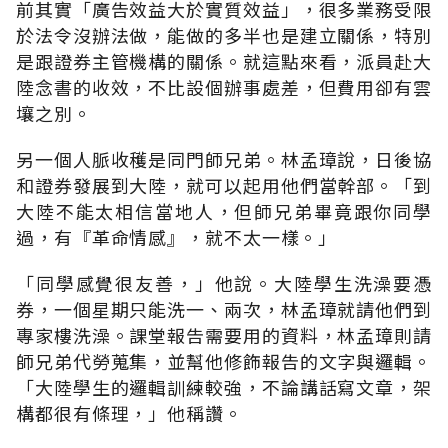
前其實「廣告效益大於實質效益」，很多業務受限
於法令沒辦法做，能做的多半也是建立關係，特別
是跟證券主管機構的關係。就這點來看，派員赴大
陸念書的收效，不比設個辦事處差，但費用卻有雲
壤之別。
另一個人脈收穫是同門師兄弟。林孟璋說，日後協
和證券發展到大陸，就可以起用他們當幹部。「到
大陸不能太相信當地人，但師兄弟畢竟跟你同學
過，有『革命情感』，就不太一樣。」
「同學感覺很友善，」他說。大陸學生洗澡要憑
券，一個星期只能洗一、兩次，林孟璋就請他們到
專家樓洗澡。課堂報告需要用的資料，林孟璋則請
師兄弟代勞蒐集，並幫他修飾報告的文字與邏輯。
「大陸學生的邏輯訓練較強，不論講話寫文章，架
構都很有條理，」他稱讚。