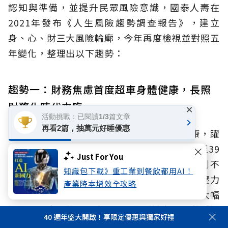
認知與準備，並提升民眾風險意識，國泰人壽在
2021年發布《人生風險趨勢調查報告》，建立
身、心、財三大風險輪廓，今年再度檢視並對照五
年變化，整理出以下趨勢：
趨勢一：財務焦慮首度超車身體健康，長照
財務化時代來臨
×
活動挑戰：已閱讀1/3篇文章
再看2篇，抽萬元好睡優惠
與2021年相比，財務風險首度超越身體健康，躍
升為國人最擔憂的人生風險。這項轉變在30至39
Just For You
歲青壯年族群感受最深，有高達七成對此感到不
知識包下載》重工業到餐飲都用AI！
安。顯示在高通膨、低利率與長照成本攀升的壓力
產業降本增效全攻略
下，民眾對退休準備與老後生活規劃的急迫感大幅
提升。調查更指出，有13.5%的受訪者直接將「醫
40 週年盛大開啟！享限定優惠與獨家好禮
療與長照支出」視為最重視的財務管理項目之一，