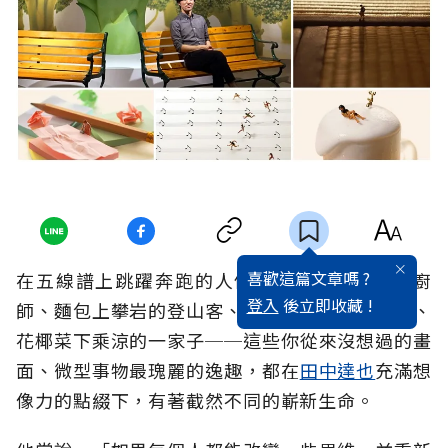
喜歡這篇文章嗎 ?
在五線譜上跳躍奔跑的人們、把耳機當煎台的廚
登入
後立即收藏 !
師、麵包上攀岩的登山客、便條紙上划船的漁夫、
花椰菜下乘涼的一家子──這些你從來沒想過的畫
面、微型事物最瑰麗的逸趣，都在
田中達也
充滿想
像力的點綴下，有著截然不同的嶄新生命。