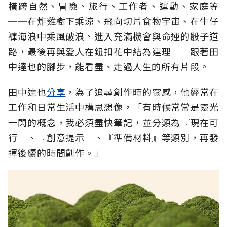
橫跨自然、冒險、旅行、工作者、運動、家庭等
──在炸雞樹下乘涼、飛向切片食物宇宙、在牛仔
褲海浪中乘風破浪、進入充滿機會與命運的骰子道
路，最後再與愛人在鈕扣花中結為連理──跟著田
中達也的腳步，能看盡、走過人生的所有片段。
田中達也
分享
，為了追尋創作時的靈感，他經常在
工作和日常生活中構思想像，「有時候常常是靈光
一閃的概念，我必須盡快筆記，並分類為『現在可
行』、『創意提示』、『準備材料』等類別，再發
揮後續的時間創作。」