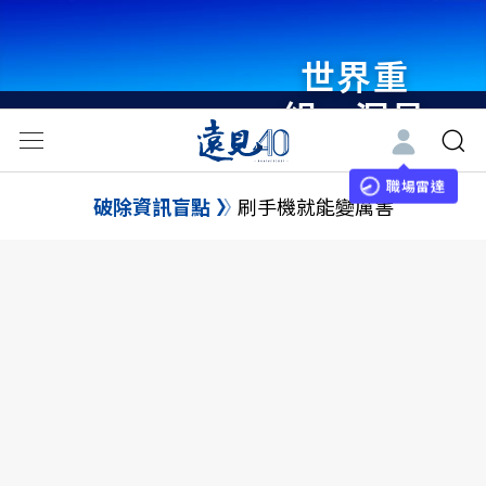
瞭解更多
世界重
組・洞見
未來 與
職場雷達
世界領袖
破除資訊盲點
刷手機就能變厲害
同行