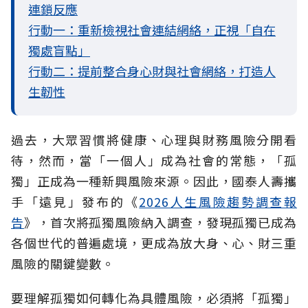
連鎖反應
行動一：重新檢視社會連結網絡，正視「自在
獨處盲點」
行動二：提前整合身心財與社會網絡，打造人
生韌性
過去，大眾習慣將健康、心理與財務風險分開看
待，然而，當「一個人」成為社會的常態，「孤
獨」正成為一種新興風險來源。因此，國泰人壽攜
手「遠見」發布的《
2026人生風險趨勢調查報
告
》，首次將孤獨風險納入調查，發現孤獨已成為
各個世代的普遍處境，更成為放大身、心、財三重
風險的關鍵變數。
要理解孤獨如何轉化為具體風險，必須將「孤獨」