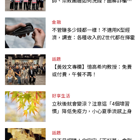
師、宗教團體如何洗錢？圖解詐騙關
係網
金融
不管賺多少錢都一樣！不適用K型經
濟，調查：各種收入的Z世代都在揮霍
話題
【黃效文專欄】憶高希均教授：免費
或付費，午餐不再！
好享生活
立秋後就會變涼？注意這「4個壞習
慣」降低免疫力，小心夏季流感上身
話題