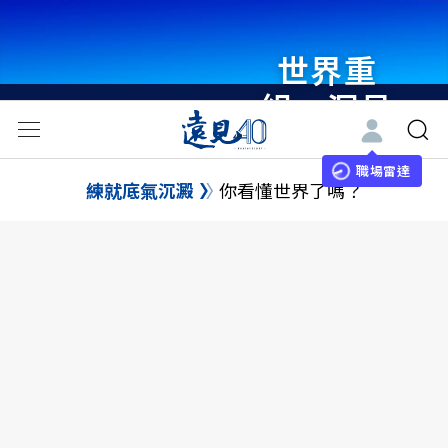
世界重
組・洞見
未來 與
世界領袖
職場雷達
練就底氣沉澱
你看懂世界了嗎？
同行