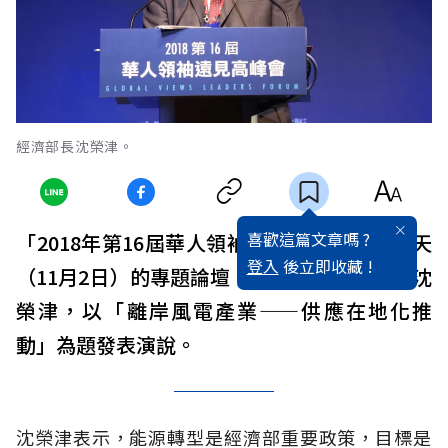
經濟部長沈榮津。
喜歡這篇文章嗎 ?
「2018年第16屆華人領袖遠見高峰會」第二天
登入
後立即收藏 !
（11月2日）的專題論壇，特別邀請經濟部長沈
榮津，以「離岸風電產業——供應在地化推
動」為題發表演說。
沈榮津表示，能源轉型是經濟部重要政策，目標是