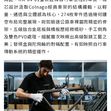
芯設計汲取Colnago經典車架的結構邏輯，以輕
量、通透與立體感為核心，274枚零件透過幾何鏤
空布局完整展現，宛如競速公路車裸露而精密的骨
架。五級鈦合金底板與橋板歷經微噴砂、手工倒角
及雙色PVD處理，細膩層次映襯出高級製錶工藝之
美；發條盒與陀飛輪的對稱配置，有如映照自行車
傳動系統的精密運作。