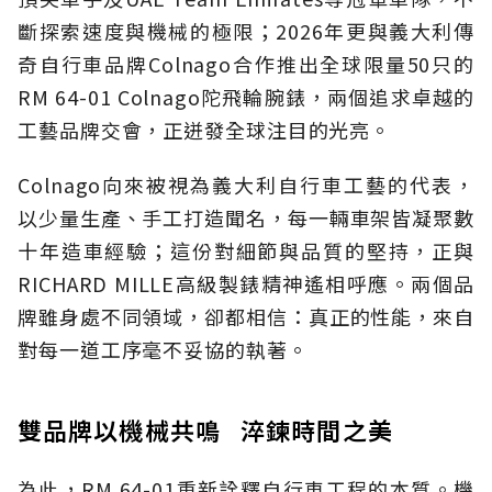
斷探索速度與機械的極限；2026年更與義大利傳
奇自行車品牌Colnago合作推出全球限量50只的
RM 64-01 Colnago陀飛輪腕錶，兩個追求卓越的
工藝品牌交會，正迸發全球注目的光亮。
Colnago向來被視為義大利自行車工藝的代表，
以少量生產、手工打造聞名，每一輛車架皆凝聚數
十年造車經驗；這份對細節與品質的堅持，正與
RICHARD MILLE高級製錶精神遙相呼應。兩個品
牌雖身處不同領域，卻都相信：真正的性能，來自
對每一道工序毫不妥協的執著。
雙品牌以機械共鳴 淬鍊時間之美
為此，RM 64-01重新詮釋自行車工程的本質。機