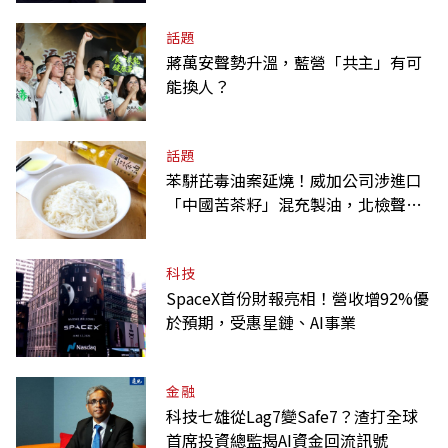
話題
蔣萬安聲勢升溫，藍營「共主」有可
能換人？
話題
苯駢芘毒油案延燒！威加公司涉進口
「中國苦茶籽」混充製油，北檢聲押2
人
科技
SpaceX首份財報亮相！營收增92%優
於預期，受惠星鏈、AI事業
金融
科技七雄從Lag7變Safe7？渣打全球
首席投資總監揭AI資金回流訊號