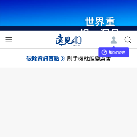
世界重
組・洞見
未來 與
世界領袖
職場雷達
破除資訊盲點
刷手機就能變厲害
同行