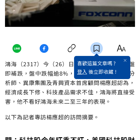
喜歡這篇文章嗎 ?
鴻海（2317）今（26）日恢復交易，股價一開盤
登入
後立即收藏 !
即補跌，盤中跌幅逾8%，賣壓沈重。鴻海最強分
析師、異康集團及青興資本首席顧問楊應超認為，
經濟成長下修、科技產品需求不佳，鴻海將直接受
害，他不看好鴻海未來二至三年的表現。
以下為記者專訪楊應超的訪問摘要。
問：科技股今年旺季不旺，美國科技股財