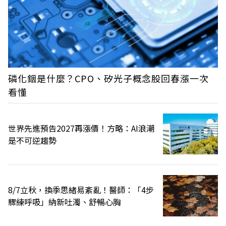
磷化銦是什麼？CPO、矽光子概念股回春漲一次
看懂
世界先進預告2027再漲價！方略：AI浪潮
是不可逆趨勢
8/7立秋，換季思緒易紊亂！醫師：「4步
驟練呼吸」納新吐濁、舒暢心胸