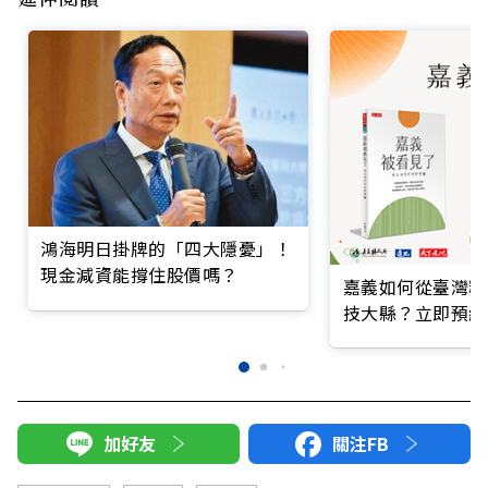
鴻海明日掛牌的「四大隱憂」！
現金減資能撐住股價嗎？
嘉義如何從臺灣糧
技大縣？立即預約
加好友
關注FB