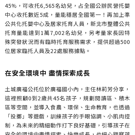
45%，可收托6,565名幼兒，占全國公辦民營托嬰
中心收托數近5成，量能穩居全國第一！再加上準
公共化托嬰中心及居家托育人員，新北市整體公共
托育量能達到1萬7,002名幼兒，另考量家長因特
殊突發狀況而有臨時托育服務需求，提供超過500
位居家臨托人員及22處服務據點。
在安全環境中 盡情探索成長
土城廣福公托位於廣福國小內，主任林莉芳分享，
這裡照顧0到2歲共45名孩子，規劃閱讀區、積木
區等空間，並導入食農、環保、生命教育，也透過
「投擲」等遊戲，訓練孩子的手眼協調、小肌肉控
制，為未來的精細動作打下良好基礎，引導孩子在
安全的環境中盡情探索、快樂成長，也細心觀察孩