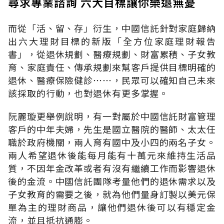
尋求專業諮詢 六大目標讓你樂退無憂
而從「活、留、存」衍生，中國信託針對家庭歸納
出六大理財目標的新版「全方位家庭理財報告
書」，從退休規劃、醫療規劃、財富累積、子女教
育、家庭責任、傳承規劃來幫客戶提供目標明確的
退休、醫療保險健診⋯⋯，民眾可以確知自己未來
該採取的行動，也對退休有更多掌握。
阮麗璇更舉例說明，有一對屬於中國信託財富管理
客戶的中年夫婦，先生是國立醫院的醫師、太太任
職於政府機關，兩人育有國中及小四的兩名子女。
兩人希望退休後能每月能有十萬元來維持生活品
質，不因年金改革或者有沒有繼續工作而影響退休
後的金流。中國信託團隊考量他們的退休需求以及
子女教育的需要之後，就為他們量身訂製以美元保
單為主的理財商品，讓他們退休後可以有穩定金
流，並且抵抗通膨。