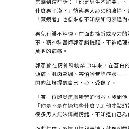
常聽到這些話：「你是男生不能哭」、
什麼男子漢？」彷彿男人必須夠強悍、
「藏鏡者」也愈來愈不知該如何表達內
男兒有淚不輕彈，在面對挫折或壓力的
事，精神科醫師郭彥麟提醒，不被處理
莫名的病痛。
郭彥麟在精神科執業10年來，在蒼白
頭痛、肌肉緊繃、害怕噪音等症狀⋯⋯
閃的紅燈提醒自己，心，受傷了。
「有一位飽受焦慮所苦的個案，我問他
『你是不是在操煩些什麼？』他才點頭
很多男人無法辨識情緒，不知道自己為
面對焦慮，習慣用憤怒表達，就像刺蝟