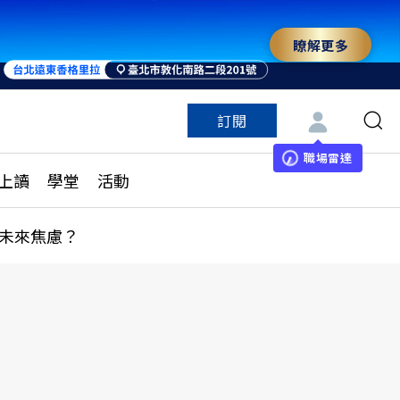
瞭解更多
訂閱
特色頻道
訂閱
見線上讀
ESG遠見
職場雷達
上讀
學堂
活動
多訂閱方案
城市學
刊購買
健康遠見
未來焦慮？
子報訂閱
華人精英論壇
享知識包
領導影響力學院