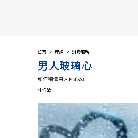
【遠見40週年慶】訂《遠見》贈實用家電3選1+暢銷好
首頁
產經
消費服務
男人玻璃心
如何聽懂男人內心os
林玲瑩
加入追蹤
林玲瑩