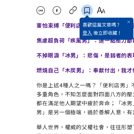
喜歡這篇文章嗎 ?
害怕束縛「便利店男」：結婚就等於失
登入
後立即收藏 !
焦慮超負荷「疾風男」：連一點壓力都
不掉眼淚「冰男」：悲傷，是弱者的表
燃燒自己「木炭男」：奉獻付出，我才
你是上述4種人之一嗎？「便利店男」
多重角色，不知怎麼面對四面八方的壓
都在滿足他人期望中疲於奔命；「冰男
男」是另一個極端，過於善解人意，有
華人世界，權威的父權社會，往往形塑