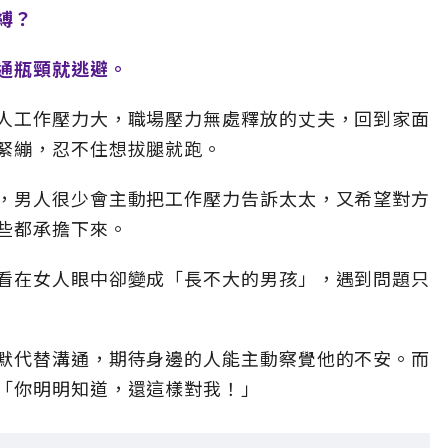
縛？
通瓶頸就逃避。
人工作壓力大，職場壓力無處釋放的丈夫，回到家面
緊繃，忍不住想拔腿就跑。
，男人很少會主動把工作壓力告訴太太，又希望對方
些都承擔下來。
看在女人眼中卻變成「長不大的男孩」，遇到問題只
默代替溝通，期待身邊的人能主動察覺他的不安。而
「你明明知道，還這樣對我！」