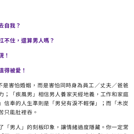
去自我？
扛不住，還算男人嗎？
現！
值得被愛！
不是害怕婚姻，而是害怕同時身為員工／丈夫／爸爸
力；「疾風男」相信男人養家天經地義，工作和家庭
」信奉的人生準則是「男兒有淚不輕彈」；而「木炭
苦只能肚裡吞。
了「男人」的刻板印象，讓情緒過度隱藏。你一定常