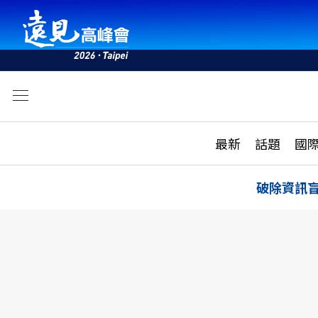
文
最新
最新
話題
國
雜誌目錄
活動
話題
AI
破除資訊
學堂
專題報導
科技
教育
遠見ON AIR
影音
合作