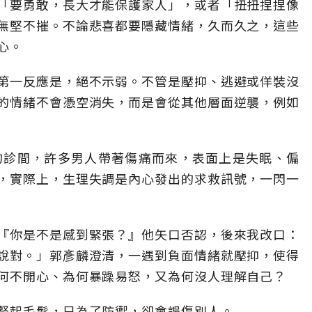
「要勇敢，長大才能保護家人」，或者「扭扭捏捏像
無堅不摧。不論悲喜都要隱藏情緒，久而久之，這些
心。
第一反應是，絕不示弱。不管是壓抑、逃避或佯裝沒
的情緒不會憑空消失，而是會從其他層面逆襲，例如
的診間，許多男人帶著傷痛而來，表面上是失眠、偏
，實際上，生理失調是內心發出的求救訊號，一閃一
『你是不是感到緊張？』他矢口否認，後來我改口：
說對。」郭彥麟澄清，一遇到負面情緒就壓抑，使得
何不開心、為何暴躁易怒，又為何沒人理解自己？
豎起毛髮，只為了防禦，卻會誤傷別人。