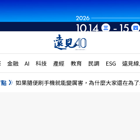
章
特輯
文章
大學升學、職涯攻略
遠
際
金融
AI
科技
產經
教育
民調
ESG
遠見線
國際
更
縣市施政調查全解析
金融
單
民調
盲點
如果隨便刷手機就能變厲害，為什麼大家還在為了
產經
電
好享生活
獨
專欄