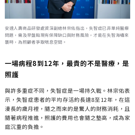
安達人壽商品研發處資深副總林宗佑指出，失智症已非單純醫療
問題，需及早盤點現有保障缺口與財務風險，才能在失智海嘯來
襲時，為照顧者爭取喘息空間。
一場病程8到12年，最貴的不是醫療，是
照護
與許多重症不同，失智症是一場持久戰。林宗佑表
示，失智症患者的平均存活約長達8至12年，在這
漫長的歲月裡，隨之而來的是驚人的財務消耗，且
隨著病程推進，照護的費用也會隨之墊高，成為家
庭沉重的負擔。