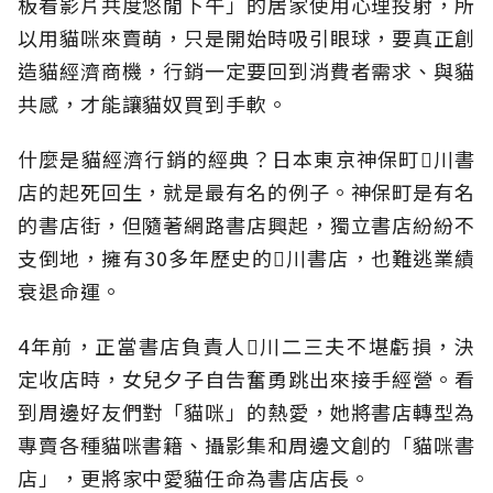
板看影片共度悠閒下午」的居家使用心理投射，所
以用貓咪來賣萌，只是開始時吸引眼球，要真正創
造貓經濟商機，行銷一定要回到消費者需求、與貓
共感，才能讓貓奴買到手軟。
什麼是貓經濟行銷的經典？日本東京神保町川書
店的起死回生，就是最有名的例子。神保町是有名
的書店街，但隨著網路書店興起，獨立書店紛紛不
支倒地，擁有30多年歷史的川書店，也難逃業績
衰退命運。
4年前，正當書店負責人川二三夫不堪虧損，決
定收店時，女兒夕子自告奮勇跳出來接手經營。看
到周邊好友們對「貓咪」的熱愛，她將書店轉型為
專賣各種貓咪書籍、攝影集和周邊文創的「貓咪書
店」，更將家中愛貓任命為書店店長。