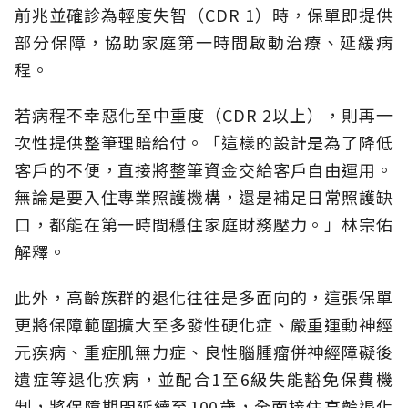
前兆並確診為輕度失智（CDR 1）時，保單即提供
部分保障，協助家庭第一時間啟動治療、延緩病
程。
若病程不幸惡化至中重度（CDR 2以上），則再一
次性提供整筆理賠給付。「這樣的設計是為了降低
客戶的不便，直接將整筆資金交給客戶自由運用。
無論是要入住專業照護機構，還是補足日常照護缺
口，都能在第一時間穩住家庭財務壓力。」林宗佑
解釋。
此外，高齡族群的退化往往是多面向的，這張保單
更將保障範圍擴大至多發性硬化症、嚴重運動神經
元疾病、重症肌無力症、良性腦腫瘤併神經障礙後
遺症等退化疾病，並配合1至6級失能豁免保費機
制，將保障期間延續至100歲，全面接住高齡退化