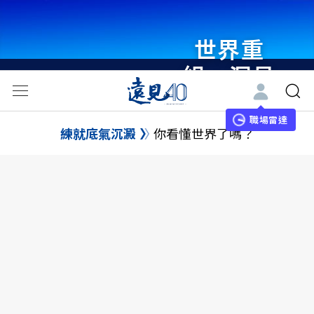
世界重
組・洞見
未來 與
世界領袖
職場雷達
練就底氣沉澱
你看懂世界了嗎？
同行