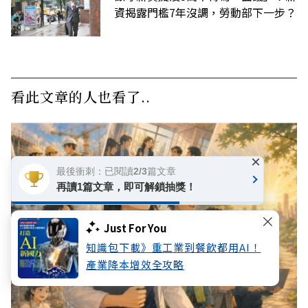
資揭露門檻7年沒調，勞動部下一步？
看此文章的人也看了..
×
最後衝刺：已閱讀2/3篇文章
再讀1篇文章，即可解鎖抽獎！
Just For You
知識包下載》重工業到餐飲都用AI！
產業降本增效全攻略