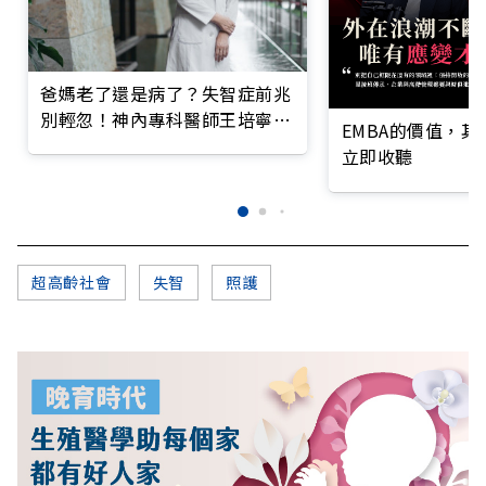
爸媽老了還是病了？失智症前兆
別輕忽！神內專科醫師王培寧呼
EMBA的價值，
籲把握大腦黃金期
立即收聽
超高齡社會
失智
照護