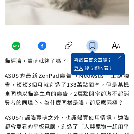
喜歡這篇文章嗎 ?
貓經濟，賣萌就夠了嗎？
登入
後立即收藏 !
ASUS的最新ZenPad廣告「Meowsus」上線臉
書，短短3個月就創造了138萬點閱率，但是某機
車同樣以貓為主角的廣告，2萬點閱率卻激不起消
費者的同理心。為什麼同樣是貓，卻反應兩極？
ASUS在讓貓賣萌之外，也讓貓賣使用情境，連貓
都會愛看的平板電腦，創造了「人與寵物一起用平