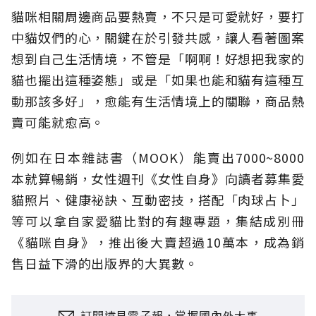
貓咪相關周邊商品要熱賣，不只是可愛就好，要打
中貓奴們的心，關鍵在於引發共感，讓人看著圖案
想到自己生活情境，不管是「啊啊！好想把我家的
貓也擺出這種姿態」或是「如果也能和貓有這種互
動那該多好」，愈能有生活情境上的關聯，商品熱
賣可能就愈高。
例如在日本雜誌書（MOOK）能賣出7000~8000
本就算暢銷，女性週刊《女性自身》向讀者募集愛
貓照片、健康祕訣、互動密技，搭配「肉球占卜」
等可以拿自家愛貓比對的有趣專題，集結成別冊
《貓咪自身》，推出後大賣超過10萬本，成為銷
售日益下滑的出版界的大異數。
訂閱遠見電子報，掌握國內外大事