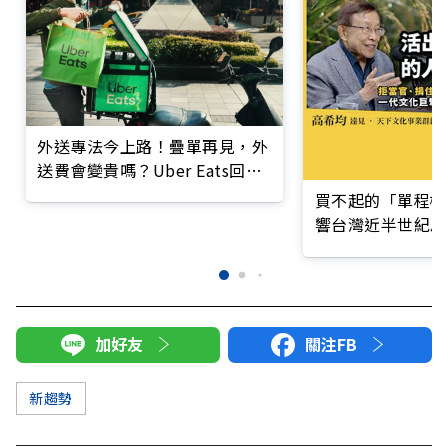
外送專法今上路！疊單再見，外
送費會變貴嗎？Uber Eats回應
了
買不起的「單程機
響台灣近半世紀思
加好友
關注FB
新趨勢