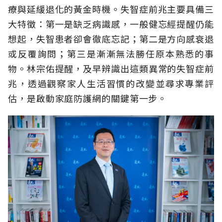
療與延緩退化的黃金時機。失智症前兆主要具備三
大特徵：第一是缺乏病識感，一般健忘經提醒仍能
想起，失智患者卻會徹底忘記；第二是方向感衰退
或反覆詢問；第三是漸漸無法勝任原本熟悉的事
物。林宗佑提醒，及早辨識出這類異常的失智症前
兆，透過觀察家人生活習慣的改變並尋求專業評
估，是啟動家庭防護網的關鍵第一步。