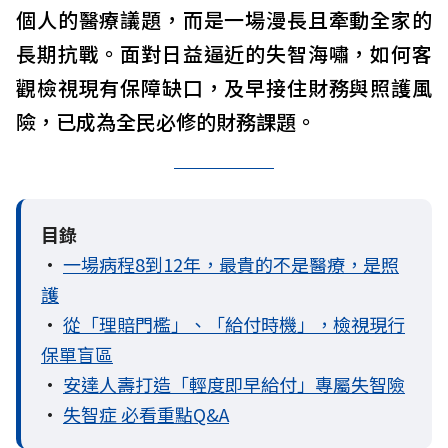
個人的醫療議題，而是一場漫長且牽動全家的
長期抗戰。面對日益逼近的失智海嘯，如何客
觀檢視現有保障缺口，及早接住財務與照護風
險，已成為全民必修的財務課題。
目錄
•
一場病程8到12年，最貴的不是醫療，是照
護
•
從「理賠門檻」、「給付時機」，檢視現行
保單盲區
•
安達人壽打造「輕度即早給付」專屬失智險
•
失智症 必看重點Q&A