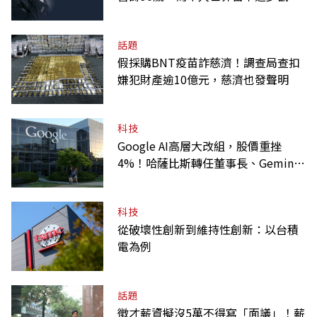
的精神遺產
話題
假採購BNT疫苗詐慈濟！調查局查扣
嫌犯財產逾10億元，慈濟也發聲明
科技
Google AI高層大改組，股價重挫
4%！哈薩比斯轉任董事長、Gemini
大將離職
科技
從破壞性創新到維持性創新：以台積
電為例
話題
徵才薪資擬沒5萬不得寫「面議」！薪