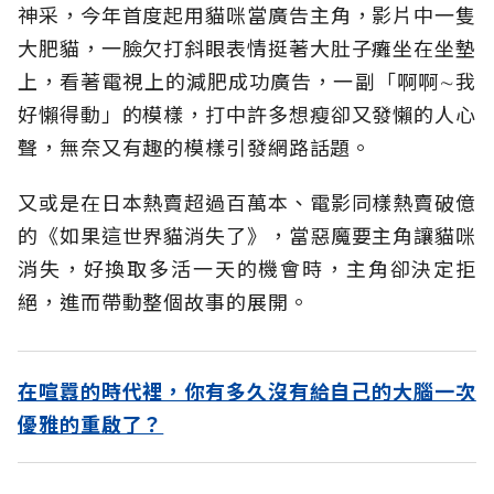
神采，今年首度起用貓咪當廣告主角，影片中一隻
大肥貓，一臉欠打斜眼表情挺著大肚子癱坐在坐墊
上，看著電視上的減肥成功廣告，一副「啊啊∼我
好懶得動」的模樣，打中許多想瘦卻又發懶的人心
聲，無奈又有趣的模樣引發網路話題。
又或是在日本熱賣超過百萬本、電影同樣熱賣破億
的《如果這世界貓消失了》，當惡魔要主角讓貓咪
消失，好換取多活一天的機會時，主角卻決定拒
絕，進而帶動整個故事的展開。
在喧囂的時代裡，你有多久沒有給自己的大腦一次
優雅的重啟了？