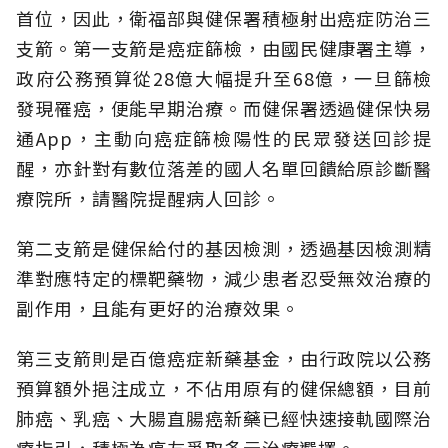
首位，因此，衛福部與健保署積極射出癌症防治三
支箭。第一支箭是癌症篩檢，由國民健康署主導，
政府公務預算從28億大幅提升至68億，一旦篩檢
發現罹癌，便能早期治療。而健保署透過健保快易
通App，主動向癌症篩檢陽性的民眾發送回診提
醒，亦針對有數位落差的國人名單回饋給原診斷醫
療院所，請醫院提醒病人回診。
第二支箭是健保給付的基因檢測，透過基因檢測精
準對應特定的標靶藥物，減少患者忍受無效治療的
副作用，且能有更好的治療效果。
第三支箭則是百億癌症新藥基金，由行政院以公務
預算額外挹注成立，不佔用原有的健保總額，目前
肺癌、乳癌、大腸直腸癌新藥已經快速接軌國際治
療指引，積極為癌友爭取多元治療選擇。