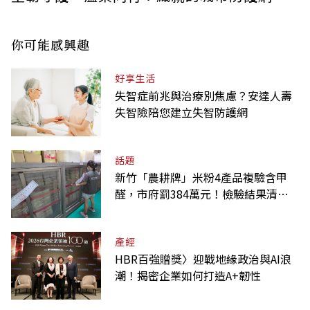
你可能感興趣
好享生活
失智症前兆與治療別焦慮？安達人壽
失智險陪您建立失智防護網
話題
新竹「農耕牌」米粉4產品複驗含甲
醛，市府罰384萬元！檢驗結果清單
一覽
產經
HBR百強贈獎〉迎戰地緣政治與AI浪
潮！揭密企業如何打造A+韌性