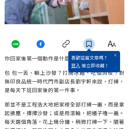
喜歡這篇文章嗎 ?
你回家後第一個動作是什麼？
登入
後立即收藏 !
包 包一丟、躺上沙發？打開冰箱、吃個消夜？對
無印良品統一時代門市副店長劉宇軒來說，打掃，
是每天下班回家後的第一件事。
那並不是工程浩大地把家裡全部打掃一遍，而是拿
起拂塵，撢撢沙發；或是用滾輪，把櫃子嚕一遍。
每天選個角落，花上幾分鐘，稍微打掃一下，隨著