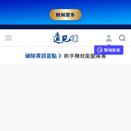
瞭解更多
職場雷達
破除資訊盲點
刷手機就能變厲害