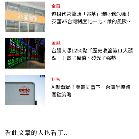
金融
包租代管龍頭「兆基」爆財務危機！
英國VS台灣制度比一比，誰的風險
高？
金融
台股大漲1250點「歷史收盤第11大漲
點」！電子權值、矽光子強勢
科技
AI新戰局！美韓同盟下，台灣半導體
關鍵策略
看此文章的人也看了..