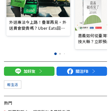
外送專法今上路！疊單再見，外
送費會變貴嗎？Uber Eats回應
了
嘉義如何從臺灣糧
技大縣？立即預約
加好友
關注FB
輕生活
熱門