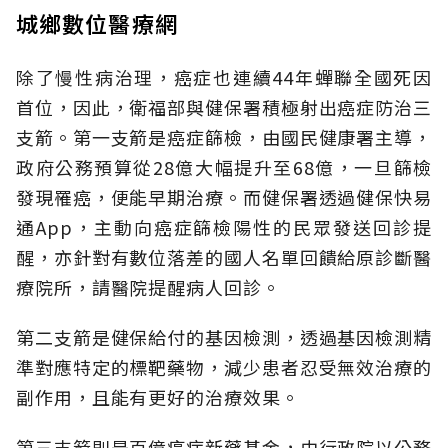
城鄉數位醫療網
除了慢性病治理，癌症也連續44年蟬聯全國死因
首位，因此，衛福部與健保署積極射出癌症防治三
支箭。第一支箭是癌症篩檢，由國民健康署主導，
政府公務預算從28億大幅提升至68億，一旦篩檢
發現罹癌，便能早期治療。而健保署透過健保快易
通App，主動向癌症篩檢陽性的民眾發送回診提
醒，亦針對有數位落差的國人名單回饋給原診斷醫
療院所，請醫院提醒病人回診。
第二支箭是健保給付的基因檢測，透過基因檢測精
準對應特定的標靶藥物，減少患者忍受無效治療的
副作用，且能有更好的治療效果。
第三支箭則是百億癌症新藥基金，由行政院以公務