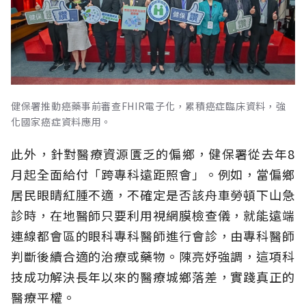
健保署推動癌藥事前審查FHIR電子化，累積癌症臨床資料，強
化國家癌症資料應用。
此外，針對醫療資源匱乏的偏鄉，健保署從去年8
月起全面給付「跨專科遠距照會」。例如，當偏鄉
居民眼睛紅腫不適，不確定是否該舟車勞頓下山急
診時，在地醫師只要利用視網膜檢查儀，就能遠端
連線都會區的眼科專科醫師進行會診，由專科醫師
判斷後續合適的治療或藥物。陳亮妤強調，這項科
技成功解決長年以來的醫療城鄉落差，實踐真正的
醫療平權。