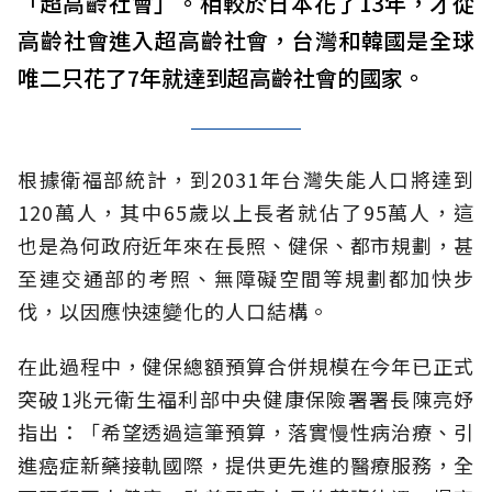
「超高齡社會」。相較於日本花了13年，才從
高齡社會進入超高齡社會，台灣和韓國是全球
唯二只花了7年就達到超高齡社會的國家。
根據衛福部統計，到2031年台灣失能人口將達到
120萬人，其中65歲以上長者就佔了95萬人，這
也是為何政府近年來在長照、健保、都市規劃，甚
至連交通部的考照、無障礙空間等規劃都加快步
伐，以因應快速變化的人口結構。
在此過程中，健保總額預算合併規模在今年已正式
突破1兆元衛生福利部中央健康保險署署長陳亮妤
指出：「希望透過這筆預算，落實慢性病治療、引
進癌症新藥接軌國際，提供更先進的醫療服務，全