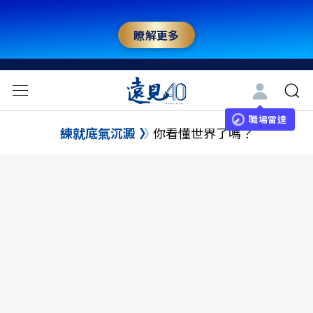
瞭解更多
職場雷達
練就底氣沉澱
你看懂世界了嗎？