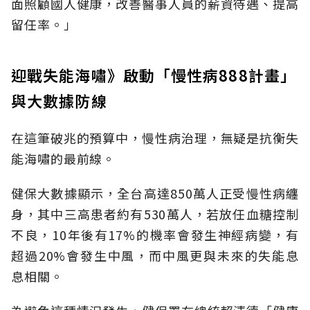
面照顧國人健康，改善醫事人員的薪資待遇、提高
留任率。」
迎戰失能海嘯》啟動「慢性病888計畫」
與大數據防線
在這筆破兆的預算中，慢性病治理，無疑是抗衡失
能海嘯的最前線。
健保大數據顯示，全台高達850萬人正受慢性病纏
身，其中三高患者約有530萬人，若放任血糖控制
不良，10年後有17%的機率會發生神經病變，有
超過20%會發生中風，而中風更與未來的失能息
息相關。