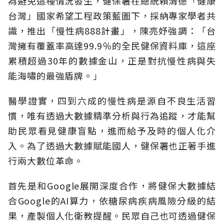
為避免這種情況發生，健保署在總統賴清德「健康
台灣」國家希望工程政策藍圖下，採納專家學者共
識，推出「慢性病888計畫」，陳亮妤強調：「台
灣擁有覆蓋率高達99.9％的全民健保資料庫，這座
累積超過30年的數據金山，正是對抗慢性病與失
能海嘯的最強盾牌。」
醫學證實，四到六成的慢性病是源自不良生活習
慣，唯有透過大數據精準分析與行為追蹤，才能幫
助民眾看見健康盲點，進而給予及時的個人化介
入。為了透過大數據賦能國人，健保署也正著手進
行兩大數位革命。
首先是和Google展開深度合作，將健保大數據結
合Google的AI算力，依糖尿病疾病風險分級的結
果，產製個人化衛教提醒。民眾自己也可透過健保