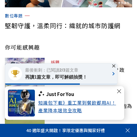
數位專題
堅韌守護，溫柔同行：織就的城市防護網
你可能感興趣
話題
×
停砍年金若違憲，要追回差額？政
最後衝刺：已閱讀2/3篇文章
院：判決後依法處理
再讀1篇文章，即可解鎖抽獎！
Just For You
國際
知識包下載》重工業到餐飲都用AI！
泰國知名中學校園槍擊悲劇：5死皆為
產業降本增效全攻略
教師！學生憶「以為是惡作劇」
40 週年盛大開啟！享限定優惠與獨家好禮
話題