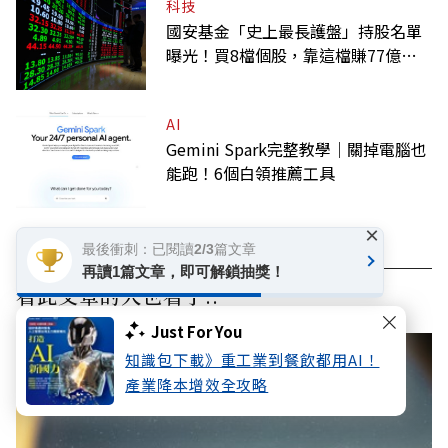
科技
國安基金「史上最長護盤」持股名單
曝光！買8檔個股，靠這檔賺77億最
多
AI
Gemini Spark完整教學｜關掉電腦也
能跑！6個白領推薦工具
×
最後衝刺：已閱讀2/3篇文章
再讀1篇文章，即可解鎖抽獎！
看此文章的人也看了..
Just For You
知識包下載》重工業到餐飲都用AI！
產業降本增效全攻略