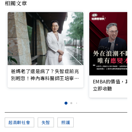
相關文章
爸媽老了還是病了？失智症前兆
別輕忽！神內專科醫師王培寧呼
EMBA的價值，
籲把握大腦黃金期
立即收聽
超高齡社會
失智
照護