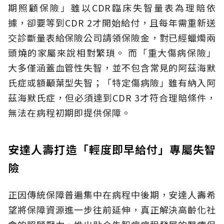
期照顧保險」雖以CDR臨床失智量表為理賠依
據，卻要等到CDR 2才開始給付，且每年需重新送
交診斷量表給保險公司請領保險金，對已經蠟燭兩
頭燒的家屬來說相對繁瑣。
而「重大傷病保險」
大多僅涵蓋血管性失智，並不包含常見的阿茲海默
氏症或額顳葉型失智；「特定傷病險」雖有納入阿
茲海默氏症，但必須達到CDR 3才符合理賠條件，
無法在病程初期即提供保障。
安達人壽打造「輕度即早給付」專屬失智
險
正因傳統保障普遍集中在病程中後期，安達人壽希
望將保障資源進一步往前延伸，真正解決高齡化社