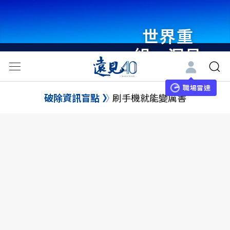
世界重
組・洞見
未來 與
世界領袖
職場雷達
破除資訊盲點
刷手機就能變厲害
同行