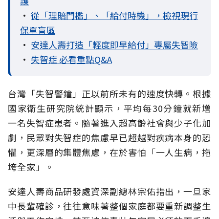
護
•
從「理賠門檻」、「給付時機」，檢視現行
保單盲區
•
安達人壽打造「輕度即早給付」專屬失智險
•
失智症 必看重點Q&A
台灣「失智警鐘」正以前所未有的速度快轉。根據
國家衛生研究院統計顯示，平均每30分鐘就新增
一名失智症患者。隨著進入超高齡社會與少子化加
劇，民眾對失智症的焦慮早已超越對疾病本身的恐
懼，更深層的集體焦慮，在於害怕「一人生病，拖
垮全家」。
安達人壽商品研發處資深副總林宗佑指出，一旦家
中長輩確診，往往意味著整個家庭都要重新調整生