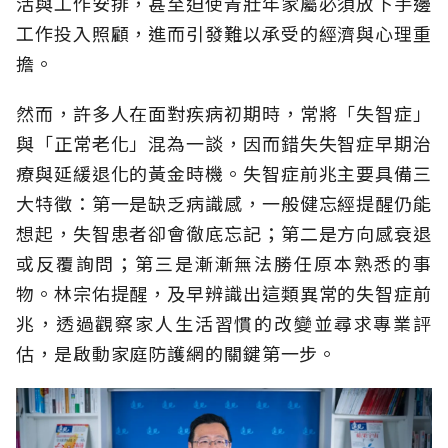
活與工作安排，甚至迫使青壯年家屬必須放下手邊
工作投入照顧，進而引發難以承受的經濟與心理重
擔。
然而，許多人在面對疾病初期時，常將「失智症」
與「正常老化」混為一談，因而錯失失智症早期治
療與延緩退化的黃金時機。失智症前兆主要具備三
大特徵：第一是缺乏病識感，一般健忘經提醒仍能
想起，失智患者卻會徹底忘記；第二是方向感衰退
或反覆詢問；第三是漸漸無法勝任原本熟悉的事
物。林宗佑提醒，及早辨識出這類異常的失智症前
兆，透過觀察家人生活習慣的改變並尋求專業評
估，是啟動家庭防護網的關鍵第一步。