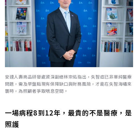
安達人壽商品研發處資深副總林宗佑指出，失智症已非單純醫療
問題，需及早盤點現有保障缺口與財務風險，才能在失智海嘯來
襲時，為照顧者爭取喘息空間。
一場病程8到12年，最貴的不是醫療，是
照護