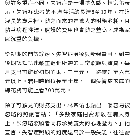
與許多重症不同，失智症是一場持久戰。林宗佑表
示，失智症患者的平均存活約長達8至12年，在這
漫長的歲月裡，隨之而來的是驚人的財務消耗，且
隨著病程推進，照護的費用也會隨之墊高，成為家
庭沉重的負擔。
從初期的門診診療、失智症治療與新藥費用，到中
後期認知功能嚴重退化所需的日常照顧與雜費，每
月支出可能從初期的兩、三萬元，一路攀升至六萬
元以上。若把時間拉長至十年，一個失智症家庭的
總花費可能上看700萬元。
除了可預見的財務支出，林宗佑也點出一個容易被
忽略的照護盲點：「多數家庭把資源放在病人身
上，卻忽略照顧者同樣承受龐大的心理壓力。」他
直言，失智症照顧的難度遠高於一般失能，往往需