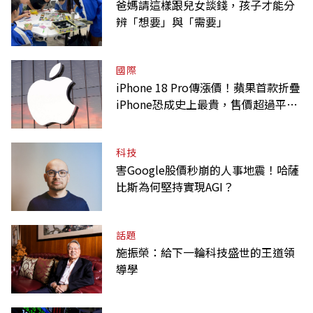
爸媽請這樣跟兒女談錢，孩子才能分
辨「想要」與「需要」
國際
iPhone 18 Pro傳漲價！蘋果首款折疊
iPhone恐成史上最貴，售價超過平均
月薪
科技
害Google股價秒崩的人事地震！哈薩
比斯為何堅持實現AGI？
話題
施振榮：給下一輪科技盛世的王道領
導學