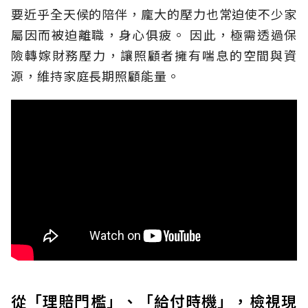
要近乎全天候的陪伴，龐大的壓力也常迫使不少家
屬因而被迫離職，身心俱疲。
因此，極需透過保
險轉嫁財務壓力，讓照顧者擁有喘息的空間與資
源，維持家庭長期照顧能量。
從「理賠門檻」、「給付時機」，檢視現