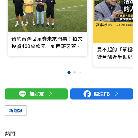
預約台灣世足賽未來門票！柏文
投資400萬歐元，到西班牙蓋足
買不起的「單程機
球場
響台灣近半世紀思
加好友
關注FB
新趨勢
熱門