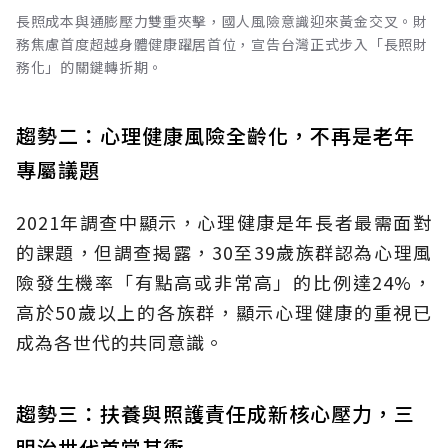
長照成本與通膨壓力雙重夾擊，國人風險意識迎來黃金交叉。財
務焦慮首度超越身體健康躍居首位，宣告台灣正式步入「長照財
務化」的關鍵轉折期。
趨勢二：心理健康風險全齡化，不再是老年
專屬議題
2021年調查中顯示，心理健康是年長者最需面對
的課題，但調查揭露，30至39歲族群認為心理風
險發生機率「有點高或非常高」的比例達24%，
高於50歲以上的各族群，顯示心理健康的重視已
成為各世代的共同意識。
趨勢三：扶養與照護責任成新核心壓力，三
明治世代首當其衝