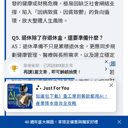
發的健康或財務危機，極易因缺乏社會網絡支
撐，陷入「因病致貧、因貧致鬱」的負向循
環，放大整體人生風險。
Q5. 退休除了存退休金，還要準備什麼？
A5：退休準備不只是累積退休金，更應同步規
劃健康管理、醫療與長照需求，以及建立穩定
×
的社會支持網絡。國泰人壽《
2026人生風險趨
最後衝刺：已閱讀2/3篇文章
勢調查報告
》指出，當面臨孤獨或孤立時，若
再讀1篇文章，即可解鎖抽獎！
缺乏完善的準備與支持系統，身體、心理與財
Just For You
務風險都可能被放大。因此，退休準備應從財
知識包下載》重工業到餐飲都用AI！
務、健康與社會連結三個面向及早布局，提升
產業降本增效全攻略
面對未來人生風險的韌性。
40 週年盛大開啟！享限定優惠與獨家好禮
Q6. 孤獨真的會影響健康嗎？