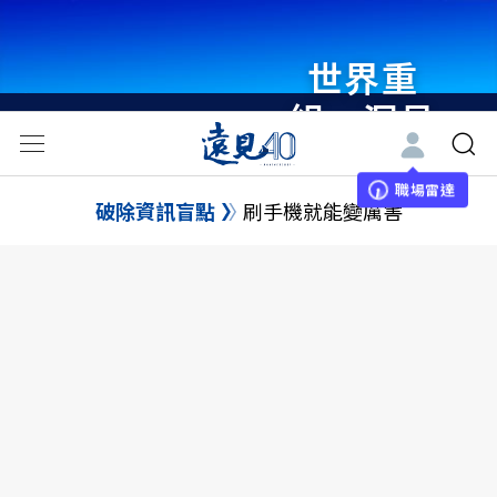
世界重
組・洞見
未來 與
世界領袖
職場雷達
破除資訊盲點
刷手機就能變厲害
同行