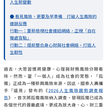
人生新變數
● 看見風險，更要及早準備 打破人生風險的
連鎖反應
行動一：重新檢視社會連結網絡，正視「自在
獨處盲點」
行動二：提前整合身心財與社會網絡，打造人
生韌性
過去，大眾習慣將健康、心理與財務風險分開看
待，然而，當「一個人」成為社會的常態，「孤
獨」正成為一種新興風險來源。因此，國泰人壽攜
手「遠見」發布的《
2026人生風險趨勢調查報
告
》，首次將孤獨風險納入調查，發現孤獨已成為
各個世代的普遍處境，更成為放大身、心、財三重