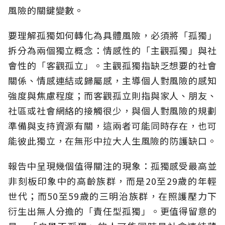
風險的關鍵變數。
要理解孤獨如何轉化為具體風險，必須將「孤獨」
拆分為兩個獨立概念：情感性的「主觀孤獨」與社
會性的「客觀孤立」。主觀孤獨指缺乏想要的社會
關係、情感連結或歸屬感，主導個人對風險的感知
強度與焦慮程度；而客觀孤立則指與家人、朋友、
社區或社會網絡的接觸很少，與個人對風險的規劃
準備與支持資源有關，這兩者可能同時存在，也可
能彼此獨立，在無形中拉大人生風險的防護缺口。
報告中呈現幾個值得關注的現象：孤獨感受最高並
非刻板印象中的高齡族群，而是20至29歲的年輕
世代；而50至59歲的三明治族群，在照護壓力下
衍生出無人分擔的「責任型孤獨」。更值得留意的