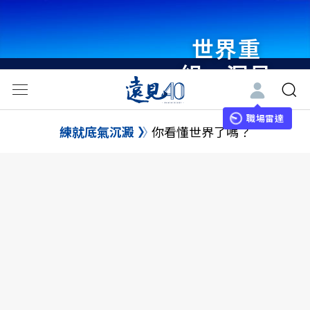
世界重
組・洞見
未來 與
世界領袖
職場雷達
練就底氣沉澱
你看懂世界了嗎？
同行