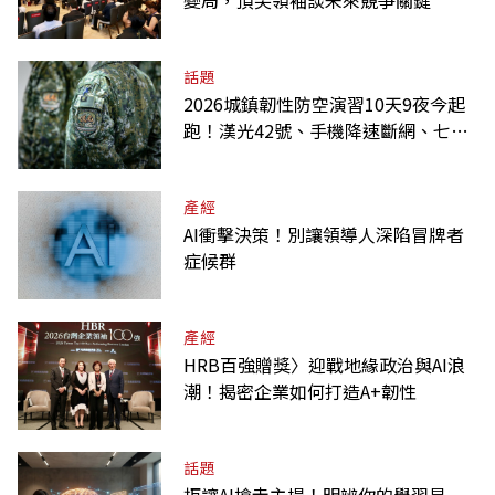
變局，頂尖領袖談未來競爭關鍵
話題
2026城鎮韌性防空演習10天9夜今起
跑！漢光42號、手機降速斷網、七大
首次一次全看
產經
AI衝擊決策！別讓領導人深陷冒牌者
症候群
產經
HRB百強贈獎〉迎戰地緣政治與AI浪
潮！揭密企業如何打造A+韌性
話題