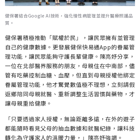
健保署結合Google AI技術，強化慢性病管理並提升醫療照護品
質。
健保署積極推動「賦權於民」，讓民眾擁有並管理
自己的健康數據。更發展健保快易通App的眷屬管
理功能，讓民眾能夠守護長輩健康。陳亮妤分享，
一位在北部醫界服務的朋友，母親住在中南部，儘
管有吃藥控制血糖、血壓，但直到母親授權他綁定
眷屬管理功能，他才驚覺數值極不理想，立刻請假
返鄉陪同母親就醫、重新調整生活習慣與藥物，才
讓母親重拾健康。
「只要透過家人授權，無論距離多遠，在外的遊子
都能隨時看見父母的抽血數據和就醫紀錄，讓科技
轉化為守護家人的溫暖力量，」陳亮妤強調。