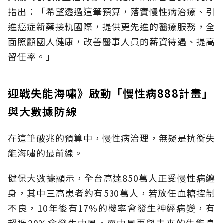
指出：「希望透過這筆預算，落實慢性病治療、引
進癌症新藥接軌國際，提供更先進的醫療服務，全
面照顧國人健康，改善醫事人員的薪資待遇、提高
留任率。」
迎戰失能海嘯》啟動「慢性病888計畫」
與大數據防線
在這筆破兆的預算中，慢性病治理，無疑是抗衡失
能海嘯的最前線。
健保大數據顯示，全台高達850萬人正受慢性病纏
身，其中三高患者約有530萬人，若放任血糖控制
不良，10年後有17%的機率會發生神經病變，有
超過20%會發生中風，而中風更與未來的失能息