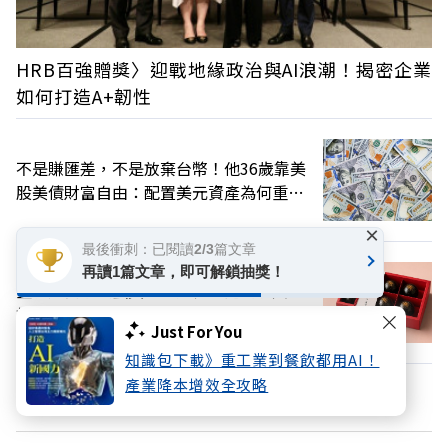
HRB百強贈獎〉迎戰地緣政治與AI浪潮！揭密企業
如何打造A+韌性
不是賺匯差，不是放棄台幣！他36歲靠美
股美債財富自由：配置美元資產為何重
要？
×
最後衝刺：已閱讀2/3篇文章
再讀1篇文章，即可解鎖抽獎！
重新定義精品蛋黃酥！六松今苑攜手人氣
烘焙店推出限定甜點限量供應
Just For You
知識包下載》重工業到餐飲都用AI！
產業降本增效全攻略
換個主題看看