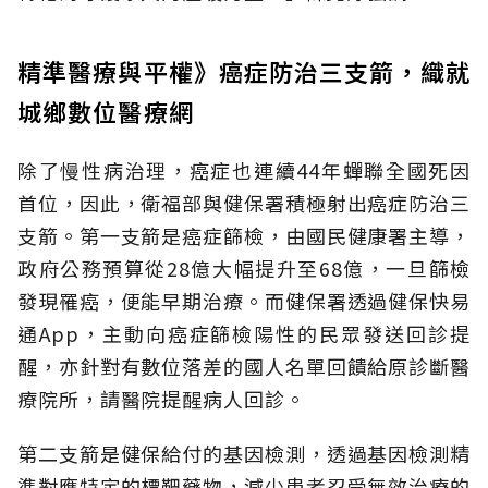
精準醫療與平權》癌症防治三支箭，織就
城鄉數位醫療網
除了慢性病治理，癌症也連續44年蟬聯全國死因
首位，因此，衛福部與健保署積極射出癌症防治三
支箭。第一支箭是癌症篩檢，由國民健康署主導，
政府公務預算從28億大幅提升至68億，一旦篩檢
發現罹癌，便能早期治療。而健保署透過健保快易
通App，主動向癌症篩檢陽性的民眾發送回診提
醒，亦針對有數位落差的國人名單回饋給原診斷醫
療院所，請醫院提醒病人回診。
第二支箭是健保給付的基因檢測，透過基因檢測精
準對應特定的標靶藥物，減少患者忍受無效治療的