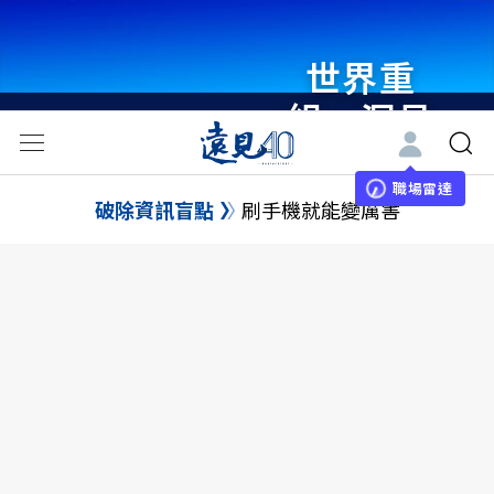
世界重
組・洞見
未來 與
世界領袖
職場雷達
破除資訊盲點
刷手機就能變厲害
同行