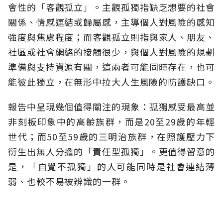
會性的「客觀孤立」。主觀孤獨指缺乏想要的社會
關係、情感連結或歸屬感，主導個人對風險的感知
強度與焦慮程度；而客觀孤立則指與家人、朋友、
社區或社會網絡的接觸很少，與個人對風險的規劃
準備與支持資源有關，這兩者可能同時存在，也可
能彼此獨立，在無形中拉大人生風險的防護缺口。
報告中呈現幾個值得關注的現象：孤獨感受最高並
非刻板印象中的高齡族群，而是20至29歲的年輕
世代；而50至59歲的三明治族群，在照護壓力下
衍生出無人分擔的「責任型孤獨」。更值得留意的
是，「自覺不孤獨」的人可能同時是社會連結薄
弱、也較不易被辨識的一群。