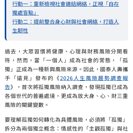
行動一：重新檢視社會連結網絡，正視「自在
獨處盲點」
行動二：提前整合身心財與社會網絡，打造人
生韌性
過去，大眾習慣將健康、心理與財務風險分開看
待，然而，當「一個人」成為社會的常態，「孤
獨」正成為一種新興風險來源。因此，國泰人壽攜
手「遠見」發布的《
2026人生風險趨勢調查報
告
》，首次將孤獨風險納入調查，發現孤獨已成為
各個世代的普遍處境，更成為放大身、心、財三重
風險的關鍵變數。
要理解孤獨如何轉化為具體風險，必須將「孤獨」
拆分為兩個獨立概念：情感性的「主觀孤獨」與社