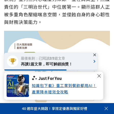
責任的「三明治世代」中位居第一。顯示這群人正
被多重角色壓縮喘息空間，並侵蝕自身的身心韌性
與財務決策能力。
×
最後衝刺：已閱讀2/3篇文章
再讀1篇文章，即可解鎖抽獎！
Just For You
知識包下載》重工業到餐飲都用AI！
產業降本增效全攻略
40 週年盛大開啟！享限定優惠與獨家好禮
比對五年來的軌跡變化，國人面臨的風險結構已產生根本性位