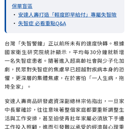
保單盲區
•
安達人壽打造「輕度即早給付」專屬失智險
•
失智症 必看重點Q&A
台灣「失智警鐘」正以前所未有的速度快轉。根據
國家衛生研究院統計顯示，平均每30分鐘就新增
一名失智症患者。隨著進入超高齡社會與少子化加
劇，民眾對失智症的焦慮早已超越對疾病本身的恐
懼，更深層的集體焦慮，在於害怕「一人生病，拖
垮全家」。
安達人壽商品研發處資深副總林宗佑指出，一旦家
中長輩確診，往往意味著整個家庭都要重新調整生
活與工作安排，甚至迫使青壯年家屬必須放下手邊
工作投入照顧，進而引發難以承受的經濟與心理重