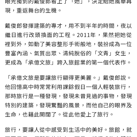
眼光獨到的戴俊郎看上了「她」，決定給她風華再
現，重返舞台的生機。
戴俊郎發揮建築的專才，用不到半年的時間，夜以
繼日進行改頭換面的工程。2011年，果然把她從
裡到外，如動了美容整形手術般地，裝扮成為一位
豐富內涵、氣質出眾、清純脫俗的「文青」女生，
更成為「承億文旅」跨入旅館業的第一個代表作。
「承億文旅是要讓旅行顯得更美麗。」戴俊郎說。
他回憶高中時常常利用課餘假日一個人輕裝旅行，
那時旅行是一種發現，發現未曾見過的事物，發現
特別的建築，發現驚豔的風景，而他自己的眼界及
生命，也藉此開闊了。從此他愛上了旅行。
旅行，要讓人從中感受到生活中的美好。旅館，就