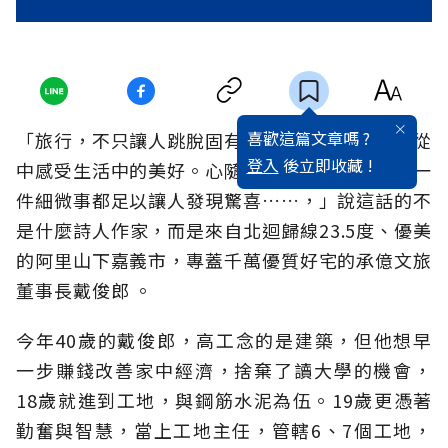
喜歡這篇文章嗎 ?
「旅行，不只讓人跳脫固有思維的框架，更讓人從
登入
後立即收藏 !
中感受生活中的美好。心隨意動，走走停停，每一
件細微事都足以讓人發現驚喜……，」說這話的不
是什麼詩人作家，而是來自北迴歸線23.5度、優美
的阿里山下嘉義市，專蓋千萬優質好宅的承億文旅
董事長戴俊郎 。
今年40歲的戴俊郎，高工念的是建築，但他想早
一步賺錢改善家中經濟，捨棄了讀大學的機會，
18歲就進到工地，與鋼筋水泥為伍。19歲更憑著
勤奮與智慧，當上工地主任，管轄6、7個工地，