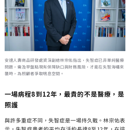
安達人壽商品研發處資深副總林宗佑指出，失智症已非單純醫療
問題，需及早盤點現有保障缺口與財務風險，才能在失智海嘯來
襲時，為照顧者爭取喘息空間。
一場病程8到12年，最貴的不是醫療，是
照護
與許多重症不同，失智症是一場持久戰。林宗佑表
示，失智症患者的平均存活約長達8至12年，在這