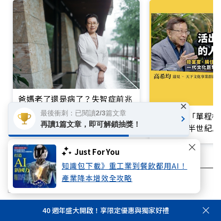
爸媽老了還是病了？失智症前兆
×
別輕忽！神內專科醫師王培寧呼
最後衝刺：已閱讀2/3篇文章
買不起的「單程機
籲把握大腦黃金期
再讀1篇文章，即可解鎖抽獎！
響台灣近半世紀思
Just For You
知識包下載》重工業到餐飲都用AI！
產業降本增效全攻略
超高齡社會
失智
照護
40 週年盛大開啟！享限定優惠與獨家好禮