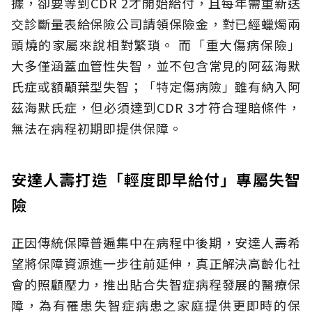
據，卻要等到CDR 2才開始給付，且每年需重新送
交診斷量表給保險公司請領保險金，對已經蠟燭兩
頭燒的家屬來說相對繁瑣。
而「重大傷病保險」
大多僅涵蓋血管性失智，並不包含常見的阿茲海默
氏症或額顳葉型失智；「特定傷病險」雖有納入阿
茲海默氏症，但必須達到CDR 3才符合理賠條件，
無法在病程初期即提供保障。
安達人壽打造「輕度即早給付」專屬失智
險
正因傳統保障普遍集中在病程中後期，安達人壽希
望將保障資源進一步往前延伸，真正解決高齡化社
會的照顧壓力，推出貼合失智症病程發展的醫療保
障，為有罹患失智症病患之家庭提供更即時的保