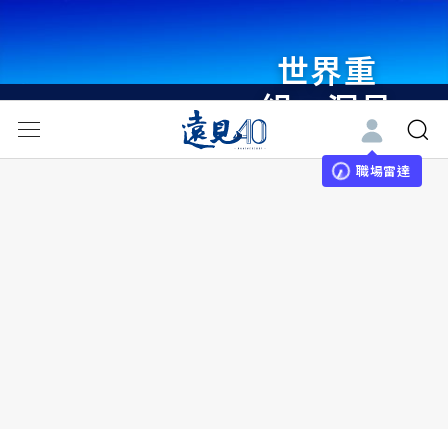
世界重
組・洞見
未來 與
世界領袖
職場雷達
同行