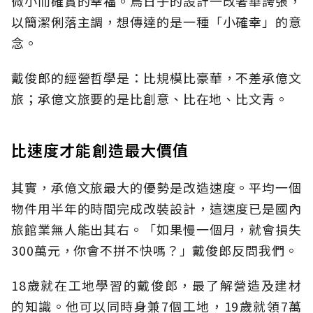
微小而確實的幸福。鳥日子的設計一改奢華誇張，
以簡潔俐落主調，想傳達的是一種「小確幸」的意
念。
戴俊郎的經營哲學是：比規模比豪華，不差承億文
旅；承億文旅要的是比創意、比在地、比文青。
比速度才能創造最大價值
其實，承億文旅最大的優勢是改造速度。平均一個
物件用半年的時間完成改裝設計，這速度已是國內
旅館業無人能出其右。「如果慢一個月，就會損失
300萬元，你會不拼不快嗎？」戴俊郎反問我們。
18歲就在工地學習的戴俊郎，最了解營造及建材
的知識。他可以同時身兼7個工地，19歲就領7萬