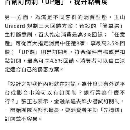
首創訂閱制「UP選」，提升黏著度
另一方面，為滿足不同客群的消費型態，玉山
Unicard 規劃三大回饋方案：預設的「簡單選」
主打隨意刷，百大指定消費最高3%回饋；「任意
選」可從百大指定消費中任選8家，享最高3.5%回
饋；「UP選」則是訂閱制，符合條件門檻或是扣
點訂閱，最高可享4.5%回饋。消費者可以自由決
定適合自己的優惠方案。
「設計之初我們內部就在討論，為什麼只有外送平
台或影音串流可以有訂閱制？銀行業為什麼不
行？」張正志表示，金融業過去鮮少嘗試訂閱制，
一開始團隊內部也擔憂，要消費者主動「先掏錢」
訂閱並不容易。