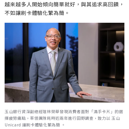
越來越多人開始傾向簡單就好，與其追求高回饋，
不如讓刷卡體驗化繁為簡。
玉山銀行資深副總經理林榮華發現消費者面對「滿手卡片」的選
擇疲勞痛點，率領團隊耗時近兩年進行田野調查，致力以 玉山
Unicard 讓刷卡體驗化繁為簡 。