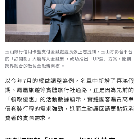
玉山銀行信用卡暨支付金融處處長張正志提到，玉山將影音平台
的「訂閱制」大膽導入金融業 ，成功推出「UP選」方案，開創
跨界融合的數位金融新商模 。
以今年7月的權益調整為例，名單中新增了喜鴻假
期、鳳凰旅遊等實體旅行社通路，正是因為先前的
「領取優惠」的活動數據顯示，實體團客購買高單
價套裝行程的需求強勁，進而主動讓回饋更貼近消
費者的實際需求。