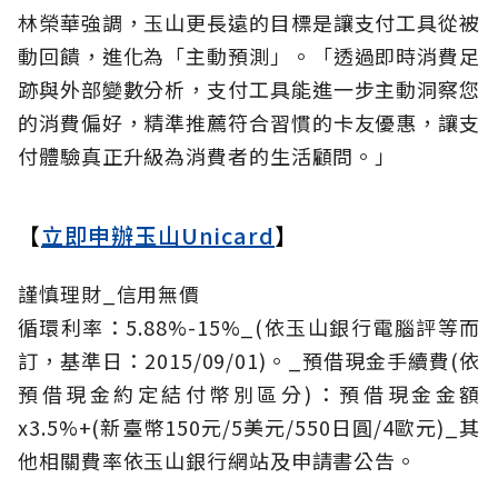
林榮華強調，玉山更長遠的目標是讓支付工具從被
動回饋，進化為「主動預測」。「透過即時消費足
跡與外部變數分析，支付工具能進一步主動洞察您
的消費偏好，精準推薦符合習慣的卡友優惠，讓支
付體驗真正升級為消費者的生活顧問。」
【
立即申辦玉山Unicard
】
謹慎理財_信用無價
循環利率：5.88%-15%_(依玉山銀行電腦評等而
訂，基準日：2015/09/01)。_預借現金手續費(依
預借現金約定結付幣別區分)：預借現金金額
x3.5%+(新臺幣150元/5美元/550日圓/4歐元)_其
他相關費率依玉山銀行網站及申請書公告。