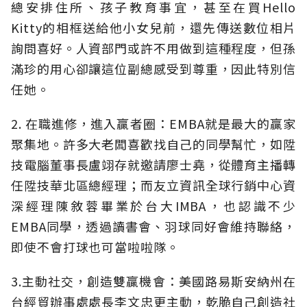
總安排住所、孩子教育事宜，甚至在買Hello
Kitty的相框送給他小女兒前，還先傳送數位相片
詢問喜好。人資部門或許不用做到這種程度，但孫
滿珍的用心卻讓這位副總感受到尊重，因此特別信
任她。
2. 在職進修，進入贏者圈：EMBA就是最大的贏家
聚集地。許多大老闆喜歡找自己的同學幫忙，如陞
技電腦董事長盧翊存就邀請廖士堯，從體育主播轉
任陞技華北區總經理；而友立資訊全球行銷中心資
深經理陳敘蓉畢業於台大IMBA，也認識不少
EMBA同學，透過讀書會、羽球同好會維持聯絡，
即使不會打球也可當啦啦隊。
3.主動社交，創造雙贏機會：美國路易斯安納州在
台經貿辦事處處長李文忠更主動，乾脆自己創造社