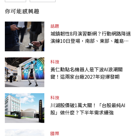
你可能感興趣
話題
城鎮韌性8月演習斷網？行動網路降速
演練10日登場，南部、東部、離島為
何不用？
科技
黃仁勳點名機器人是下波AI浪潮關
鍵！這兩家台廠2027年迎爆發期
科技
川湖股價破1萬大關！「台股最純AI
股」做什麼？下半年需求續強
國際