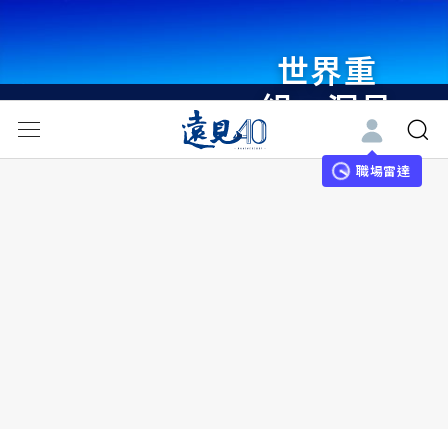
世界重
組・洞見
未來 與
世界領袖
職場雷達
同行