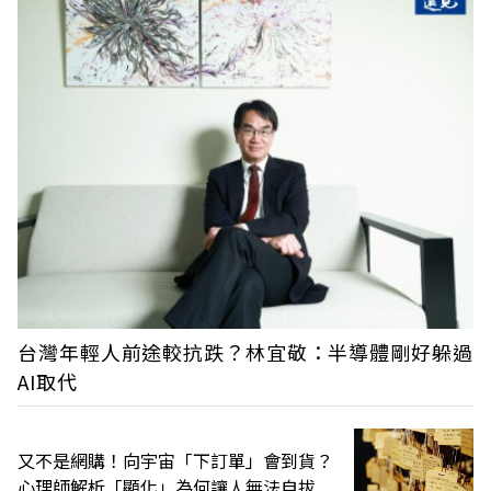
台灣年輕人前途較抗跌？林宜敬：半導體剛好躲過
AI取代
又不是網購！向宇宙「下訂單」會到貨？
心理師解析「顯化」為何讓人無法自拔