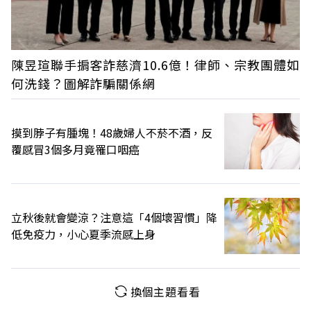
陳昱瑄聯手掮客詐慈濟10.6億！律師、宗教團體如
何洗錢？圖解詐騙關係網
摸到脖子有腫塊！48歲婦人不菸不酒，反
覆感冒3個多月竟罹口咽癌
立秋後就會變涼？注意這「4個壞習慣」降
低免疫力，小心夏季流感上身
換個主題看看