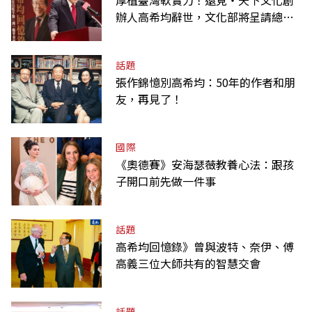
辦人高希均辭世，文化部將呈請總統
明令褒揚
話題
張作錦憶別高希均：50年的作者和朋
友，再見了！
國際
《奧德賽》安海瑟薇教養心法：跟孩
子開口前先做一件事
話題
高希均回憶錄》曾與波特、奈伊、傅
高義三位大師共有的智慧交會
話題