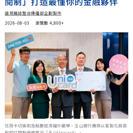
閱制」打造最懂你的金融夥伴
遠見雜誌整合傳播部企劃製作
2026-08-03
瀏覽數
4,800+
信用卡切換制及點數經濟躍升顯學，玉山銀行團隊以客製化與首
創的訂閱制思維推出「玉山Unicard」。