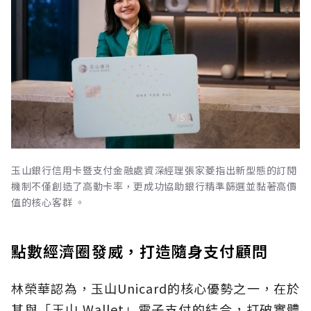
玉山銀行信用卡暨支付金融處資深經理張家菱指出新型態的訂閱
機制不僅創造了高動卡率，更成功協助銀行精準篩選並黏著高價
值的核心客群 。
點數經濟圈發威，打造隨身支付顧問
林榮華認為，玉山Unicard的核心優勢之一，在於
其與「玉山 Wallet」電子支付的結合，打破實體