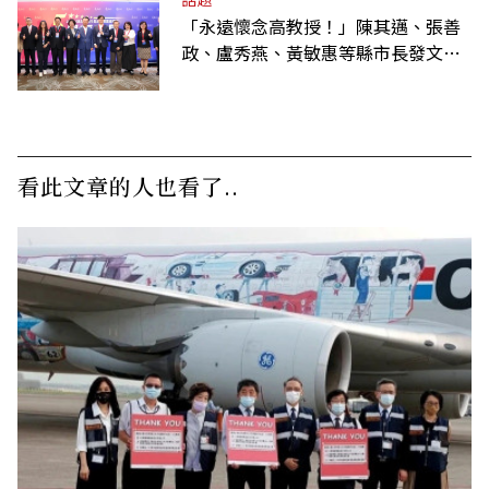
「永遠懷念高教授！」陳其邁、張善
政、盧秀燕、黃敏惠等縣市長發文弔
唁高希均
看此文章的人也看了..