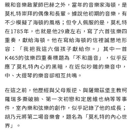
親和音樂啟蒙師巴赫之外，當年的音樂家海頓，是
莫札特崇拜的偶像和長輩。據說他初期的音樂，有
不少模擬了海頓的風格；但令人佩服的是，莫札特
在1785年，也就是他29歲左右，寫了六首弦樂四
重奏，獻給海頓。他在寫給海頓的信裡誠懇地形
容：「我把我這六個孩子獻給你。」其中一首
K465的弦樂四重奏標題為「不和諧音」，似乎反
應了莫札特內心的黑暗，在近似吵雜的樂音中，
中、大提琴的樂音卻相互共鳴。
在這之前，他歷經與父母叛逆、與薩爾茲堡主教柯
羅瑞多撕破臉、第一次初戀和定居維也納等等事
件，室內樂和弦樂的創作，似乎記錄了他的成長；
胡乃元將第二場音樂會，題名為「莫札特的內心世
界」。