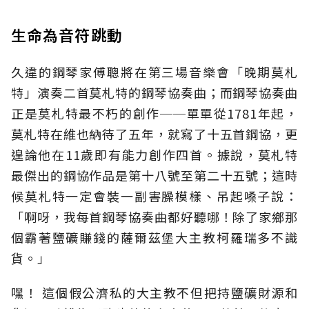
生命為音符跳動
久違的鋼琴家傅聰將在第三場音樂會「晚期莫札
特」演奏二首莫札特的鋼琴協奏曲；而鋼琴協奏曲
正是莫札特最不朽的創作──單單從1781年起，
莫札特在維也納待了五年，就寫了十五首鋼協，更
遑論他在11歲即有能力創作四首。據說，莫札特
最傑出的鋼協作品是第十八號至第二十五號；這時
候莫札特一定會裝一副害臊模樣、吊起嗓子說：
「啊呀，我每首鋼琴協奏曲都好聽哪！除了家鄉那
個霸著鹽礦賺錢的薩爾茲堡大主教柯羅瑞多不識
貨。」
嘿！ 這個假公濟私的大主教不但把持鹽礦財源和