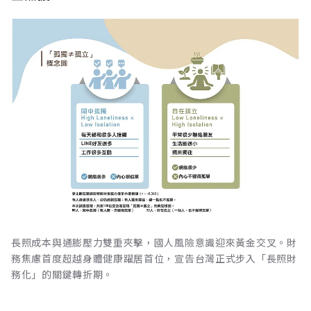
長照成本與通膨壓力雙重夾擊，國人風險意識迎來黃金交叉。財
務焦慮首度超越身體健康躍居首位，宣告台灣正式步入「長照財
務化」的關鍵轉折期。