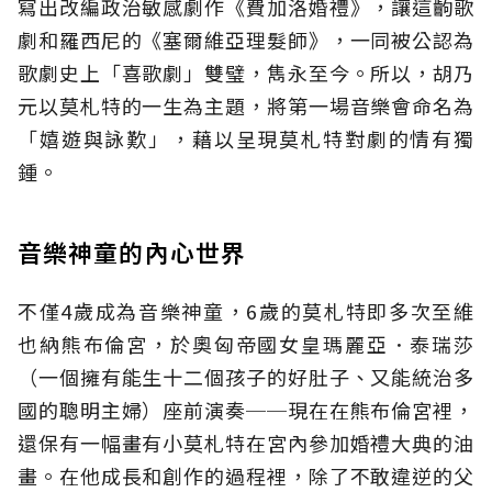
寫出改編政治敏感劇作《費加洛婚禮》，讓這齣歌
劇和羅西尼的《塞爾維亞理髮師》，一同被公認為
歌劇史上「喜歌劇」雙璧，雋永至今。所以，胡乃
元以莫札特的一生為主題，將第一場音樂會命名為
「嬉遊與詠歎」，藉以呈現莫札特對劇的情有獨
鍾。
音樂神童的內心世界
不僅4歲成為音樂神童，6歲的莫札特即多次至維
也納熊布倫宮，於奧匈帝國女皇瑪麗亞．泰瑞莎
（一個擁有能生十二個孩子的好肚子、又能統治多
國的聰明主婦）座前演奏──現在在熊布倫宮裡，
還保有一幅畫有小莫札特在宮內參加婚禮大典的油
畫。在他成長和創作的過程裡，除了不敢違逆的父