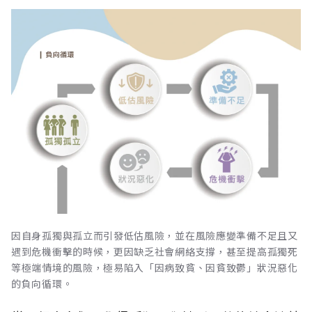
因自身孤獨與孤立而引發低估風險，並在風險應變準備不足且又
遇到危機衝擊的時候，更因缺乏社會網絡支撐，甚至提高孤獨死
等極端情境的風險，極易陷入「因病致貧、因貧致鬱」狀況惡化
的負向循環。