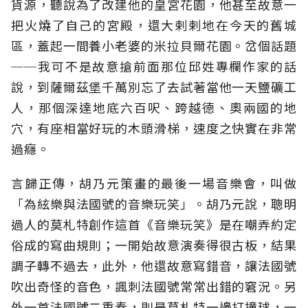
貨源，聽說為了改建他的皇宮花園，他甚至故意一
把火燒了自己的宮殿，還大剌剌地在今天的舊城
區，蓋起一間養小老婆的米拉貝爾花園。岔個話題
──我可不是故意搶前面那位邱姓專欄作家的話
說，到薩爾茲堡千萬別忘了去試著當他一天鹽礦工
人，那個深達地底六百呎、跨越德、奧兩國的地
穴，有座相當好玩的木頭滑梯，速度之快實在非常
過癮。
言歸正傳，胡乃元策畫的最後一場音樂會，叫做
「為絃樂與法國號的音樂玩笑」。胡乃元說，聰明
過人的莫札特創作這首《音樂玩笑》是在嘲弄約定
俗成的寫曲規則；一開始故意演奏得很古板，結果
調子轉不過去，此外，他還故意寫錯音，讓法國號
吹出奇怪的音色，諷刺法國號常常出錯的窘況。另
外一首法國號二重奏，則是莫札特一邊打撞球，一