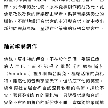
赫、到今年的莫札特，原本從事創作的胡乃元，竟
像是孜孜矻矻的音樂歷史學者，循著音樂演奏史的
脈絡，不斷地鑽研音樂家的史料與音樂，從中找出
新的問題與見解，呈現在他策畫的系列音樂會中。
鍾愛歌劇創作
他說，莫札特的傳奇，不在於他是個「妥瑞氏症」
病人而已。記不記得？電影《阿瑪迪斯》
（Amadeus）裡那個動若脫兔、極端活躍的莫札
特，雖然他的音樂享譽天下，但私底下他的笑聲，
總會讓社交場合裡自認深具教養的名流，尷尬不
安。著迷歌劇創作的莫札特，只認得樂譜和台詞，
完全不會評價角色的低俗或不雅，寧願獨排眾議地