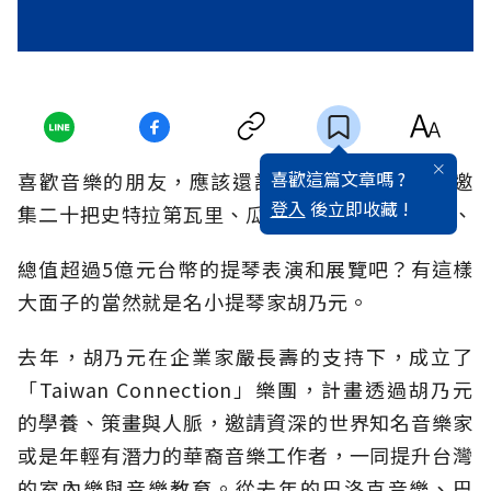
喜歡這篇文章嗎 ?
喜歡音樂的朋友，應該還記得2005年底，那場邀
登入
後立即收藏 !
集二十把史特拉第瓦里、瓜奈里與阿瑪悌等名琴、
總值超過5億元台幣的提琴表演和展覽吧？有這樣
大面子的當然就是名小提琴家胡乃元。
去年，胡乃元在企業家嚴長壽的支持下，成立了
「Taiwan Connection」樂團，計畫透過胡乃元
的學養、策畫與人脈，邀請資深的世界知名音樂家
或是年輕有潛力的華裔音樂工作者，一同提升台灣
的室內樂與音樂教育。從去年的巴洛克音樂、巴