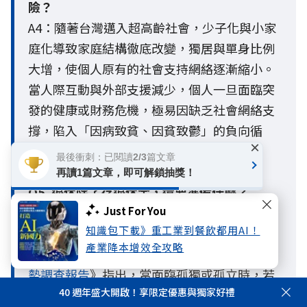
險？
A4：隨著台灣邁入超高齡社會，少子化與小家
庭化導致家庭結構徹底改變，獨居與單身比例
大增，使個人原有的社會支持網絡逐漸縮小。
當人際互動與外部支援減少，個人一旦面臨突
發的健康或財務危機，極易因缺乏社會網絡支
撐，陷入「因病致貧、因貧致鬱」的負向循
×
環，放大整體人生風險。
最後衝刺：已閱讀2/3篇文章
再讀1篇文章，即可解鎖抽獎！
Q5. 退休除了存退休金，還要準備什麼？
Just For You
A5：退休準備不只是累積退休金，更應同步規
知識包下載》重工業到餐飲都用AI！
劃健康管理、醫療與長照需求，以及建立穩定
產業降本增效全攻略
的社會支持網絡。國泰人壽《
2026人生風險趨
勢調查報告
》指出，當面臨孤獨或孤立時，若
40 週年盛大開啟！享限定優惠與獨家好禮
缺乏完善的準備與支持系統，身體、心理與財