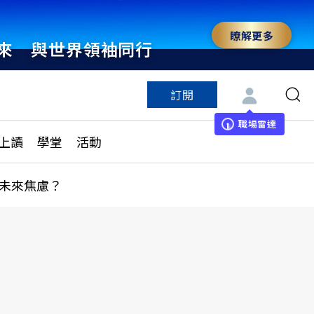
瞭解更多
來 與世界領袖同行
訂閱
特色頻道
訂閱
見線上讀
ESG遠見
職場雷達
上讀
學堂
活動
多訂閱方案
城市學
刊購買
健康遠見
未來焦慮？
子報訂閱
華人精英論壇
享知識包
領導影響力學院