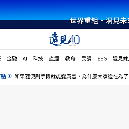
世界重組・洞見未
章
特輯
文章
大學升學、職涯攻略
遠
際
金融
AI
科技
產經
教育
民調
ESG
遠見線
國際
更
縣市施政調查全解析
金融
單
民調
盲點
如果隨便刷手機就能變厲害，為什麼大家還在為了
產經
電
好享生活
獨
專欄