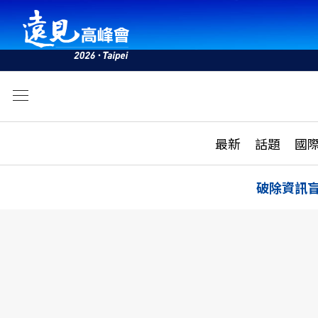
文
最新
最新
話題
國
雜誌目錄
活動
話題
AI
破除資訊
學堂
專題報導
科技
教育
遠見ON AIR
影音
合作