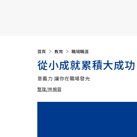
【遠見40週年慶】訂《遠見》贈實用家電3選1+暢銷好
首頁
教育
職場職涯
從小成就累積大成功
意義力 讓你在職場發光
整理/林婉蓉
加入追蹤
整理/林婉蓉