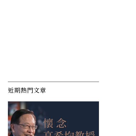
不說「我
Google Meet差點夭折到
成
基本，執
億級成功關鍵：一年半努力
力
比不上5天「深度思考」？
引
近期熱門文章