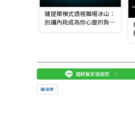
薩提爾模式透視職場冰山：
別讓內耗成為你心靈的負資
產，每天默默累積利息
加好友
掌握趨勢
職場學