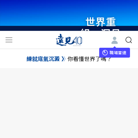
世界重
組・洞見
未來 與
世界領袖
職場雷達
練就底氣沉澱
你看懂世界了嗎？
同行