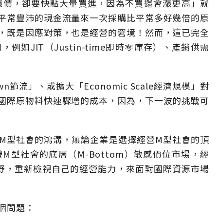
漲價，卻要快點大量買進，因為不買還會漲更高」就
平常豐沛的現金流量來一次採購比平常多好幾倍的原
，既是因應對策，也是經營的窘境！然而，這已完全
如JIT（Justin-time即時零庫存）、產銷供需
n節流」、或擴大「Economic Scale經濟規模」對
國際原物料快速驟增的成本，因為，下一波的挑戰可
M型社會的鴻溝，無論企業是選擇經營M型社會的頂
營M型社會的底層（M-Bottom）敏感價位市場，經
視野，重新檢視自己的經營能力，來面對國際資源市場
個問題：