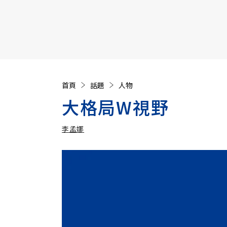
【遠見40週年慶】訂《遠見》贈實用家電3選1+暢銷好
首頁
話題
人物
大格局W視野
李孟娜
加入追蹤
李孟娜