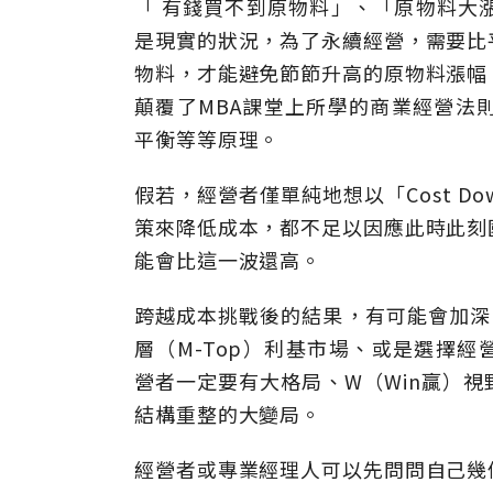
「 有錢買不到原物料」、「原物料大
是現實的狀況，為了永續經營，需要比
物料，才能避免節節升高的原物料漲幅
顛覆了MBA課堂上所學的商業經營法則，例
平衡等等原理。
假若，經營者僅單純地想以「Cost Dow
策來降低成本，都不足以因應此時此刻
能會比這一波還高。
跨越成本挑戰後的結果，有可能會加深
層（M-Top）利基市場、或是選擇經
營者一定要有大格局、W（Win贏）
結構重整的大變局。
經營者或專業經理人可以先問問自己幾