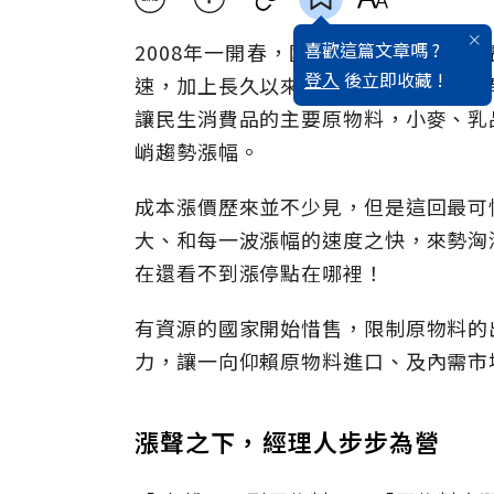
喜歡這篇文章嗎 ?
2008年一開春，國際原油價格持續
登入
後立即收藏 !
速，加上長久以來，氣候變遷造成的乾
讓民生消費品的主要原物料，小麥、乳
峭趨勢漲幅。
成本漲價歷來並不少見，但是這回最可
大、和每一波漲幅的速度之快，來勢洶
在還看不到漲停點在哪裡！
有資源的國家開始惜售，限制原物料的
力，讓一向仰賴原物料進口、及內需市
漲聲之下，經理人步步為營