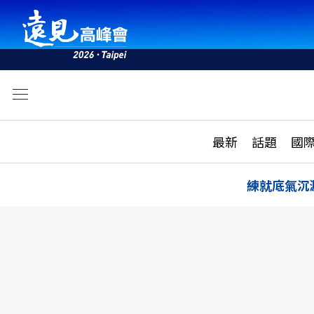
文
最新
最新
話題
國
雜誌目錄
活動
話題
AI
練就底氣沉
學堂
專題報導
科技
教育
遠見ON AIR
影音
合作