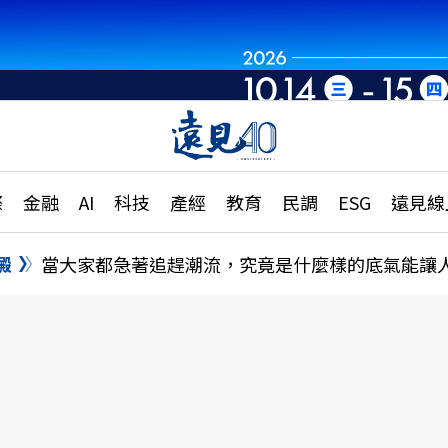
章
特輯
文章
大學升學、職涯攻略
遠
際
金融
AI
科技
產經
教育
民調
ESG
遠見線
國際
更
縣市施政調查全解析
金融
單
民調
澱
當大家都急著追趕潮流，究竟是什麼樣的底氣能讓
產經
電
好享生活
獨
專欄