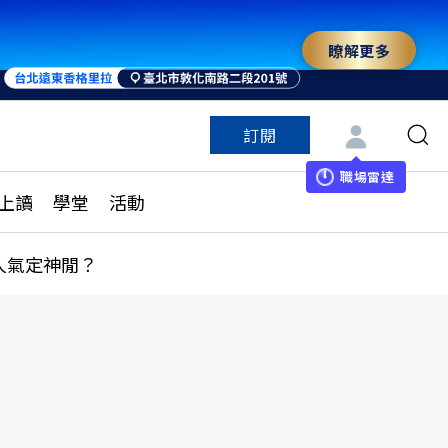
瞭解更多
訂閱
特色頻道
訂閱
見線上讀
ESG遠見
職場雷達
上讀
學堂
活動
多訂閱方案
城市學
刊購買
健康遠見
人氣定神閒？
子報訂閱
華人精英論壇
享知識包
領導影響力學院