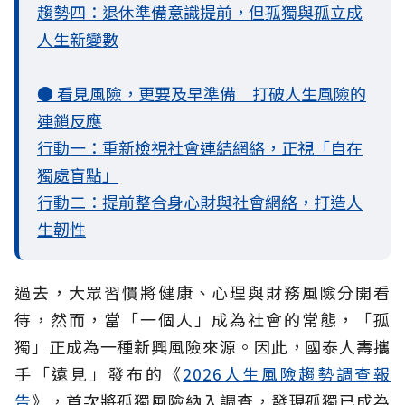
趨勢四：退休準備意識提前，但孤獨與孤立成
人生新變數
● 看見風險，更要及早準備 打破人生風險的
連鎖反應
行動一：重新檢視社會連結網絡，正視「自在
獨處盲點」
行動二：提前整合身心財與社會網絡，打造人
生韌性
過去，大眾習慣將健康、心理與財務風險分開看
待，然而，當「一個人」成為社會的常態，「孤
獨」正成為一種新興風險來源。因此，國泰人壽攜
手「遠見」發布的《
2026人生風險趨勢調查報
告
》，首次將孤獨風險納入調查，發現孤獨已成為