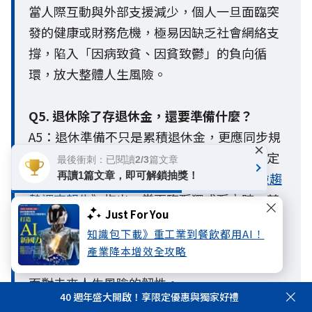
當人際互動與外部支援減少，個人一旦面臨突
發的健康或財務危機，極易因缺乏社會網絡支
撐，陷入「因病致貧、因貧致鬱」的負向循
環，放大整體人生風險。
Q5. 退休除了存退休金，還要準備什麼？
A5：退休準備不只是累積退休金，更應同步規
×
劃健康管理、醫療與長照需求，以及建立穩定
最後衝刺：已閱讀2/3篇文章
的社會支持網絡。國泰人壽《
2026人生風險趨
再讀1篇文章，即可解鎖抽獎！
勢調查報告
》指出，當面臨孤獨或孤立時，若
Just For You
缺乏完善的準備與支持系統，身體、心理與財
知識包下載》重工業到餐飲都用AI！
務風險都可能被放大。因此，退休準備應從財
產業降本增效全攻略
務、健康與社會連結三個面向及早布局，提升
面對未來人生風險的韌性。
40 週年盛大開啟！享限定優惠與獨家好禮