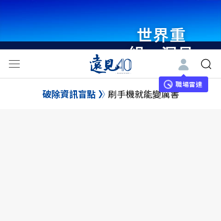
世界重
組・洞見
未來 與
世界領袖
職場雷達
破除資訊盲點
刷手機就能變厲害
同行