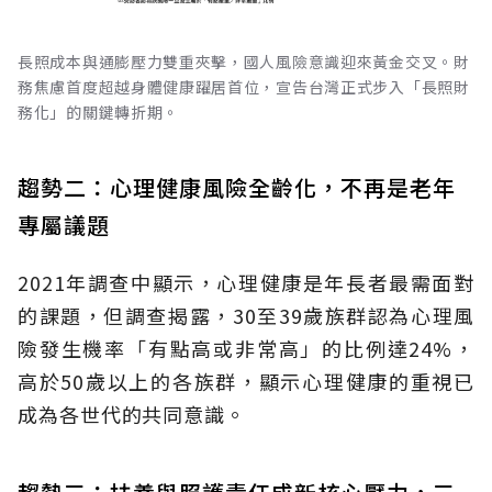
長照成本與通膨壓力雙重夾擊，國人風險意識迎來黃金交叉。財
務焦慮首度超越身體健康躍居首位，宣告台灣正式步入「長照財
務化」的關鍵轉折期。
趨勢二：心理健康風險全齡化，不再是老年
專屬議題
2021年調查中顯示，心理健康是年長者最需面對
的課題，但調查揭露，30至39歲族群認為心理風
險發生機率「有點高或非常高」的比例達24%，
高於50歲以上的各族群，顯示心理健康的重視已
成為各世代的共同意識。