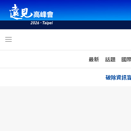
文
最新
最新
話題
國
雜誌目錄
活動
話題
AI
破除資訊
學堂
專題報導
科技
教育
遠見ON AIR
影音
合作