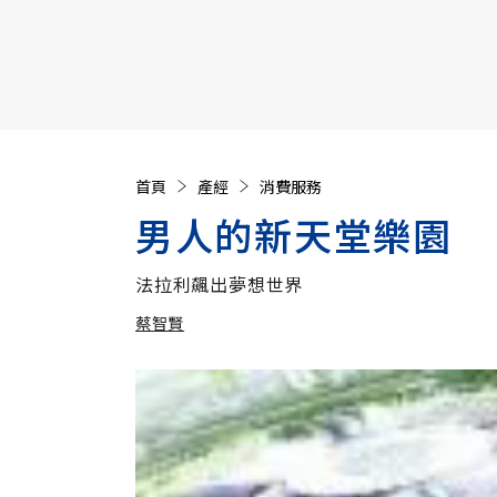
【遠見40週年慶】訂《遠見》贈實用家電3選1+暢銷好
首頁
產經
消費服務
男人的新天堂樂園
法拉利飆出夢想世界
蔡智賢
加入追蹤
蔡智賢