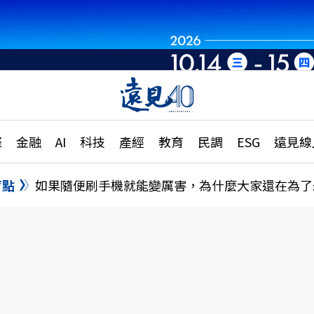
章
特輯
文章
大學升學、職涯攻略
遠
際
金融
AI
科技
產經
教育
民調
ESG
遠見線
國際
更
縣市施政調查全解析
金融
單
民調
盲點
如果隨便刷手機就能變厲害，為什麼大家還在為了
產經
電
好享生活
獨
專欄