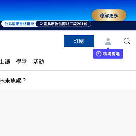
瞭解更多
訂閱
特色頻道
訂閱
見線上讀
ESG遠見
職場雷達
上讀
學堂
活動
多訂閱方案
城市學
刊購買
健康遠見
未來焦慮？
子報訂閱
華人精英論壇
享知識包
領導影響力學院