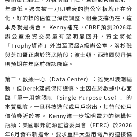
年最低。過去被一刀切看衰的辦公室板塊正在分
化，好的標的估值已深度調整、租金支撐仍在，這
本身就是機會。 Kenny補充，CBRE預測2026年
辦公室投資交易量有望明显回升，資金將從
「Trophy資產」外溢至頂級A級辦公室。洛杉磯
與芝加哥正處於築底階段；波士頓、西雅圖與丹佛
則預期在年底前確認觸底。
第二，數據中心（Data Center）：雖受AI浪潮驅
動，但Derek建議保持謹慎。主因在於數據中心面
臨「單一用途限制（Single Purpose Use）」的
本質風險，一旦科技迭代或用戶撤出，其替代使用
價值幾近於零。 Kenny進一步說明電力的結構性
瓶頸：美國聯邦能源監管委員會（FERC）於2026
年6月發布新指令，要求重評大型用電戶的連接協