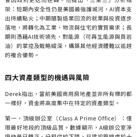
架：短期內安全性仍是美國最強護城河，AI資本支
出持續點火；中期隨製造業回流的就業與投資逐步
落地，將轉化為工業、物流與住宅的實質需求；長
期則憑藉AI技術領先、對能源（可再生能源與頁岩
油）的掌控及戰略縱深，構築其他經濟體難以追趕
的複合優勢。
四大資產類型的機遇與風險
Derek指出，當前美國商用房地產並非所有標的都
一樣好，資金將高度集中在特定的資產類型。
第一，頂級辦公室（Class A Prime Office）：僅
限最好地段的頂級品質。數據顯示，A級辦公室淨
吸納量已轉正、分租供給下降，且建設管線處於十