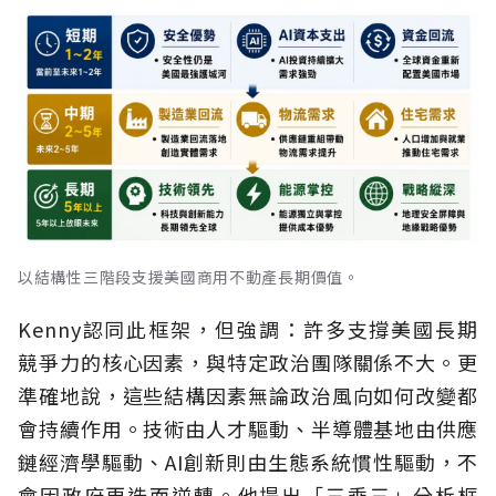
以結構性三階段支援美國商用不動產長期價值。
Kenny認同此框架，但強調：許多支撐美國長期
競爭力的核心因素，與特定政治團隊關係不大。更
準確地說，這些結構因素無論政治風向如何改變都
會持續作用。技術由人才驅動、半導體基地由供應
鏈經濟學驅動、AI創新則由生態系統慣性驅動，不
會因政府更迭而逆轉。他提出「三乘三」分析框