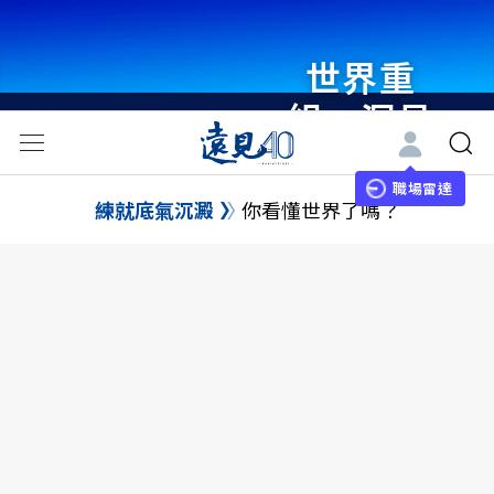
世界重
組・洞見
未來 與
世界領袖
職場雷達
練就底氣沉澱
你看懂世界了嗎？
同行