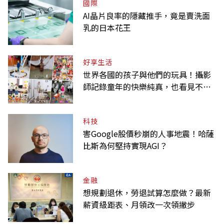
國際
AI晶片良率的隱藏推手，竟是賣洗面
乳的日本花王
好享生活
世界各國的孩子與他們的玩具！攝影
師記錄童年的快樂純真，也看見不同
背景與文化
科技
害Google股價秒崩的人事地震！哈薩
比斯為何堅持實現AGI？
金融
想規劃退休，勞退試算怎麼做？最新
薪資級距表、月領改一次領撇步