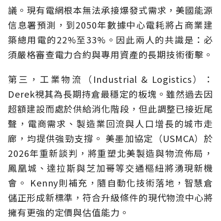
議。現有電網根本無法承接爆發式需求，美國能源
信息署預測，到2050年數據中心電耗將占商業建
築總用電的22%至33%。因此兩人的共識是：必
須嚴格審查電力合約與專用資產的長期技術衝擊。
第三，工業物流（Industrial & Logistics）：
Derek視其為長期持倉最穩定的板塊。雖然過去因
超額建設而處於供給消化階段，但此調整已接近尾
聲，電商需求、製造業回流與人口增長的城市走
廊，均提供強勁支撐。 美墨加協定（USMCA）於
2026年重新談判，將重塑北美製造與物流佈局，
鳳凰城、達拉斯與芝加哥等交通樞紐將湧現新機
會。 Kenny則補充，隨自動化技術落地，智慧倉
儲正形成新標準，符合升級條件的現代物流中心將
擁有更強的定價與估值能力。