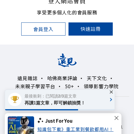
登入網站會員
享受更多個人化的會員服務
快速註冊
會員登入
遠見雜誌
哈佛商業評論
天下文化
未來親子學習平台
50+
領導影響力學院
×
最後衝刺：已閱讀2/3篇文章
再讀1篇文章，即可解鎖抽獎！
著作權聲明
隱私權政策
Copyright© 1999~2026
Just For You
遠見天下文化出版股份有限公司. All rights reserved.
知識包下載》重工業到餐飲都用AI！