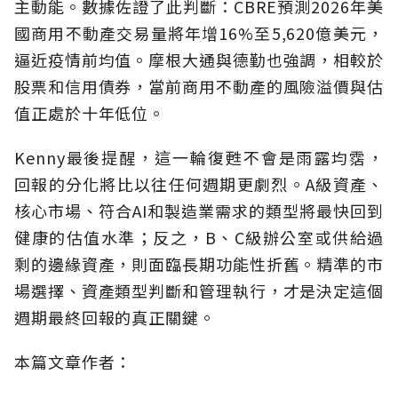
主動能。數據佐證了此判斷：CBRE預測2026年美
國商用不動產交易量將年增16%至5,620億美元，
逼近疫情前均值。摩根大通與德勤也強調，相較於
股票和信用債券，當前商用不動產的風險溢價與估
值正處於十年低位。
Kenny最後提醒，這一輪復甦不會是雨露均霑，
回報的分化將比以往任何週期更劇烈。A級資產、
核心市場、符合AI和製造業需求的類型將最快回到
健康的估值水準；反之，B、C級辦公室或供給過
剩的邊緣資產，則面臨長期功能性折舊。精準的市
場選擇、資產類型判斷和管理執行，才是決定這個
週期最終回報的真正關鍵。
本篇文章作者：