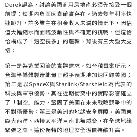
Derek認為，討論美國商用房地產必須先接受一個
前提：短期內負面因素確實存在。過去幾年利率快
速跳升，許多業主在租金收入未減的情況下，因估
值大幅縮水而面臨波動性與不確定的挑戰，但這恰
恰構成了「短空長多」的邏輯，背後有三大強大支
撐：
第一是製造業回流的實體需求，如台積電案所示，
台灣半導體製造能量正超乎預期地加速回歸美國；
第二是以SpaceX與Starlink/Starshield為代表的
科技與軍事優勢，其在近期衝突中的實際影響確立
了「制空」能力，鞏固了美國在未來戰略競爭中的
不對稱優勢；第三是美洲的地緣安全屏障，美國東
臨大西洋、西接太平洋且南北無威脅，在全球地緣
緊張之際，這份獨特的地理安全溢價持續升高。