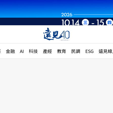
章
特輯
文章
大學升學、職涯攻略
遠
際
金融
AI
科技
產經
教育
民調
ESG
遠見線
國際
更
縣市施政調查全解析
金融
單
民調
產經
電
好享生活
獨
專欄