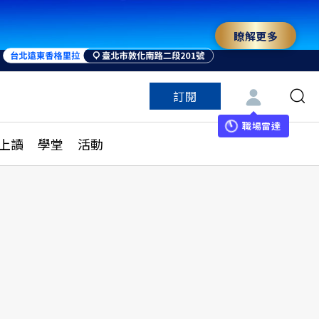
瞭解更多
訂閱
特色頻道
訂閱
見線上讀
ESG遠見
職場雷達
上讀
學堂
活動
多訂閱方案
城市學
刊購買
健康遠見
子報訂閱
華人精英論壇
享知識包
領導影響力學院