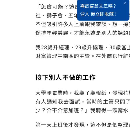
喜歡這篇文章嗎 ?
「怎麼可能？這麼年輕怎麼會是副總
登入
後立即收藏 !
社、獅子會、五年級俱樂部，因為太年
不但吸引許多人上前跟我攀談、想一探
保持年輕美麗，才能永遠是別人的話題
我28歲升經理、29歲升協理、30歲
財富管理中南區的主管。在外商銀行能
接下別人不做的工作
大學剛畢業時，我翻了翻報紙，發現花
有人通知我去面試。當時的主管只問
少？介不介意加班？」我聽得一頭霧水
第一天上班後才發現，這不但是個整理