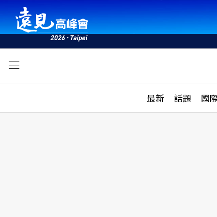
文
最新
最新
話題
國
雜誌目錄
活動
話題
AI
學堂
專題報導
科技
教育
遠見ON AIR
影音
合作