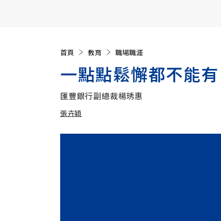
【遠見40週年慶】訂《遠見》贈實用家電3選1+暢銷好
首頁
教育
職場職涯
一點點鬆懈都不能有
匯豐銀行副總裁楊琇惠
張卉穎
加入追蹤
張卉穎