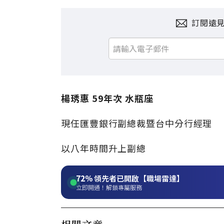
訂閱遠
楊琇惠 59年次 水瓶座
現任匯豐銀行副總裁暨台中分行經理
以八年時間升上副總
72%
領先者已開啟【職場雷達】
立即開通！解鎖專屬服務