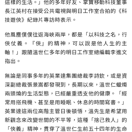
這樣的生活。」他的多年好友、掌寶移動科技董事
長江英村在接受公共電視與明日工作室合拍的《科
技遊俠》紀錄片專訪時表示。
他風塵僕僕往返海峽兩岸，都是「以科技之名，行
俠仗義。『俠』的精神，可以說是他人生的主
軸！」跟隨溫世仁多年的明日工作室總編輯李進文
指出。
無論是同事多年的英業達集團總裁李詩欽，或是資
深副總裁張景嵩都發現到，長期以來，溫世仁蠟燭
兩頭燒的生活型態，已經嚴重透支他的健康。「經
常用搭飛機、甚至是用睡眠、休息的時間寫書。」
英業達這兩位高階主管日後頓悟，溫先生是希望用
新觀念來改變世間的不平等，這種「捨己救人」的
「俠義」精神，貫穿了溫世仁生前五十四年的生命