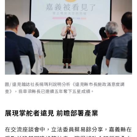
圖/ 遠見雜誌社長楊瑪利說明分析《遠見縣市長施政滿意度調
查》，翁章梁縣長已連續五年奪下五星成績。
展現掌舵者遠見 前瞻部署產業
在交流座談會中，立法委員蔡易餘分享，嘉義縣在