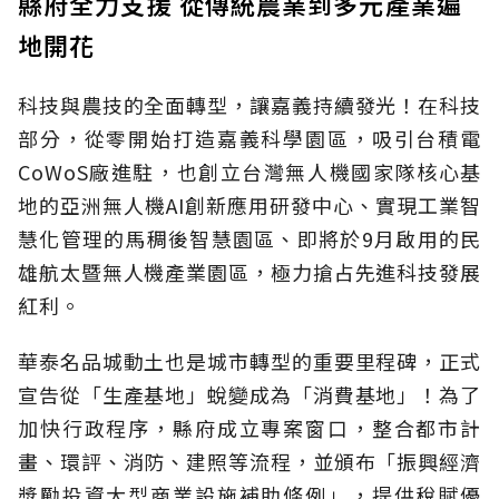
縣府全力支援 從傳統農業到多元產業遍
地開花
科技與農技的全面轉型，讓嘉義持續發光！在科技
部分，從零開始打造嘉義科學園區，吸引台積電
CoWoS廠進駐，也創立台灣無人機國家隊核心基
地的亞洲無人機AI創新應用研發中心、實現工業智
慧化管理的馬稠後智慧園區、即將於9月啟用的民
雄航太暨無人機產業園區，極力搶占先進科技發展
紅利。
華泰名品城動土也是城市轉型的重要里程碑，正式
宣告從「生產基地」蛻變成為「消費基地」！為了
加快行政程序，縣府成立專案窗口，整合都市計
畫、環評、消防、建照等流程，並頒布「振興經濟
獎勵投資大型商業設施補助條例」，提供稅賦優