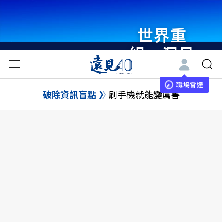
世界重
組・洞見
未來 與
世界領袖
職場雷達
破除資訊盲點
刷手機就能變厲害
同行