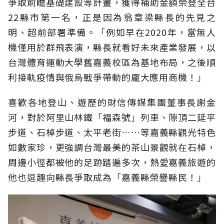
爭取前瞻基礎建設等計畫，獲得補助金額榮登全台
22縣市第一名，正是因為翁章梁縣長的先見之
明、超前部署準備。「例如早在2020年，當無人
機僅用於群飛表演，縣長就看好未來產業發展，以
台灣體育運動大學舊嘉義校區為基地布局，之後順
利接軌疫情與俄烏戰爭帶動的龐大應用商機！」
喜歡各地登山、遊歷的財信傳媒集團董事長謝金
河，對於阿里山林鐵「福森號」列車、隙頂二延平
步道、石棹步道、太平老街……等嘉義縣觀光特色
如數家珍，更強調台灣最美的茶山景觀就在石棹，
周邊小徑都被他的足跡踏遍多次，熱愛嘉義旅遊的
他也逗趣向縣長爭取成為「嘉義縣榮譽縣民！」