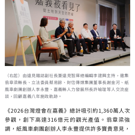
（右起）由遠見雜誌副社長兼遠見智庫總編輯李建興主持，邀集
翁章梁縣長、立法委員蔡易餘、財信傳媒集團董事長謝金河、紙
風車劇團創辦人李永豐、嘉義縣人力發展所長許喻理等人交流座
談，回顧嘉義八年施政軌跡。
《2026台灣燈會在嘉義》總計吸引約1,360萬人次
參觀，創下高達316億元的觀光產值。翁章梁強
調，紙風車劇團創辦人李永豐提供許多寶貴意見，