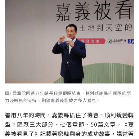
圖/ 翁章梁回首八年縣長任期即將結束，特別感謝縣府團隊的努
力及縣民的支持，期望嘉義縣能被更多人看見。
善用八年的時間，嘉義縣抓住了機會，順利蛻變轉
型。匯聚三大部分、七個章節、50篇文章，《嘉
義被看見了》記載著窮縣翻身的成功故事，講述著