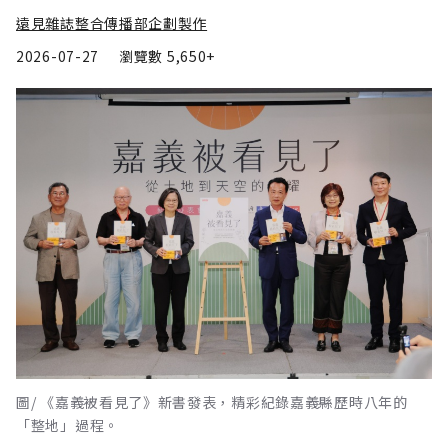
遠見雜誌整合傳播部企劃製作
2026-07-27
瀏覽數
5,650+
圖/ 《嘉義被看見了》新書發表，精彩紀錄嘉義縣歷時八年的
「整地」過程。