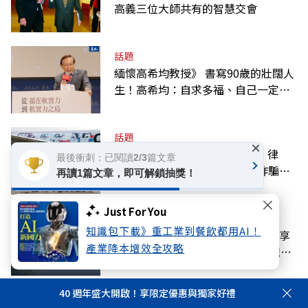
高義三位大師共有的智慧交會
話題
緬懷高希均教授》 書寫90歲的壯闊人
生！高希均：自求多福、自己一定要
爭氣
話題
×
陳昱瑄聯手掮客詐慈濟10.6億！律
最後衝刺：已閱讀2/3篇文章
師、宗教團體如何洗錢？圖解詐騙關
再讀1篇文章，即可解鎖抽獎！
係網
Just For You
話題
知識包下載》重工業到餐飲都用AI！
書生報國典範！高希均教授辭世、享
產業降本增效全攻略
耆壽90歲，為華人世界留下進步觀念
的精神遺產
40 週年盛大開啟！享限定優惠與獨家好禮
話題