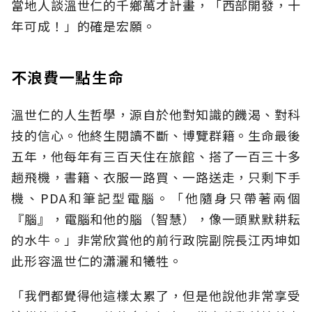
當地人談溫世仁的千鄉萬才計畫，「西部開發，十
年可成！」的確是宏願。
不浪費一點生命
溫世仁的人生哲學，源自於他對知識的饑渴、對科
技的信心。他終生閱讀不斷、博覽群籍。生命最後
五年，他每年有三百天住在旅館、搭了一百三十多
趟飛機，書籍、衣服一路買、一路送走，只剩下手
機、PDA和筆記型電腦。「他隨身只帶著兩個
『腦』，電腦和他的腦（智慧），像一頭默默耕耘
的水牛。」非常欣賞他的前行政院副院長江丙坤如
此形容溫世仁的瀟灑和犧牲。
「我們都覺得他這樣太累了，但是他說他非常享受