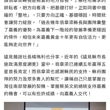
讚翁章梁縣長是務實的地方首長、了解在地需求的
耕耘者，把方向看清、把基礎打好，正如同書中描
繪的「整地」，只要方向正確、基礎穩固，時間就
會讓努力綻放。「過去幾年翁章梁縣長與團隊彙整
了嘉義的優勢，為嘉義下一階段的發展準備更穩固
的條件，相信未來嘉義黃金十年更有自信活力，更
能夠走向世界！」
遠見雜誌社長楊瑪利也分享，近年的《遠見縣市長
施政滿意度調查》當中，翁章梁已連續五年贏得五
星首長肯定！而翁章梁也感謝縣民的支持、縣府團
隊的努力及眾多貴人的幫忙，謙稱自己只是掌握台
灣往南部發展的契機、掌握蔡英文前總統支持嘉義
的機會，可以有些許成績，向嘉義人交代！