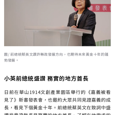
圖/ 前總統蔡英文讚許縣政發展方向，也期待未來黃金十年的蓬
勃發展。
小英前總統盛讚 務實的地方首長
日前在華山1914文創產業園區舉行的《嘉義被看
見了》新書發表會，也邀約大眾共同見證嘉義的成
長，看見下個黃金十年。前總統蔡英文在致詞中盛