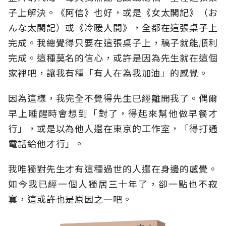
子上解決。《阿信》也好，或是《女太閣記》（お
んな太閤記）或《冷暖人間》，全都在這張桌子上
完成。我總覺得只要在這張桌子上，稿子就能順利
完成。這種莫名的信心，或許是因為先生就在這個
家裡吧，讓我有種「有人在為我加油」的感覺。
因為這樣，我完全不覺得先生已經離開我了。偶爾
早上睡醒時會想到「對了，得起來幫他做早餐才
行」，或是以為他人還在東京的工作室，「得打通
電話給他才行」。
我唯獨對先生才有這種過世的人還在身邊的感覺。
如今我已經一個人獨居三十年了，卻一點也不寂
寞，這或許也是原因之一吧。