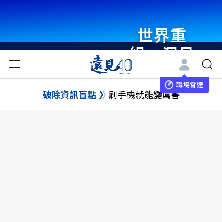
世界重
組・洞見
未來 與
世界領袖
職場雷達
破除資訊盲點
刷手機就能變厲害
同行