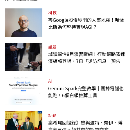
科技
害Google股價秒崩的人事地震！哈薩
比斯為何堅持實現AGI？
話題
城鎮韌性8月演習斷網！行動網路降速
演練將登場，7日「災防訊息」預告
AI
Gemini Spark完整教學｜關掉電腦也
能跑！6個白領推薦工具
話題
高希均回憶錄》曾與波特、奈伊、傅
高義三位大師共有的智慧交會