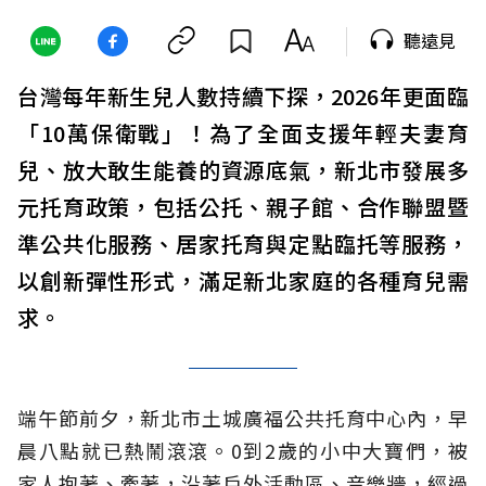
聽遠見
台灣每年新生兒人數持續下探，2026年更面臨
「10萬保衛戰」！為了全面支援年輕夫妻育
兒、放大敢生能養的資源底氣，新北市發展多
元托育政策，包括公托、親子館、合作聯盟暨
準公共化服務、居家托育與定點臨托等服務，
以創新彈性形式，滿足新北家庭的各種育兒需
求。
端午節前夕，新北市土城廣福公共托育中心內，早
晨八點就已熱鬧滾滾。0到2歲的小中大寶們，被
家人抱著、牽著，沿著戶外活動區、音樂牆，經過