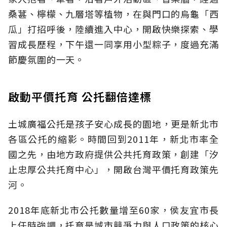
桑葚、檸檬、九層塔等植物，在與門口的烏龜「西
瓜」打招呼後，陸續進入中心，開啟快樂探索、學
習成長歷程，下午還一同享用小型粽子，度過充滿
節慶氛圍的一天。
啟動平價托育 公托翻倍達標
土城廣福公托是孩子安心成長的園地，更是新北市
各區公托的縮影。時間回到2011年，新北市率全
國之先，由地方政府提供公共托育政策，創建「汐
止忠厚公共托育中心」，開啟台灣平價托育政策先
河。
2018年底新北市公托數量增至60家，侯友宜市長
上任時強調，托育是城市競爭力與人口政策的核心