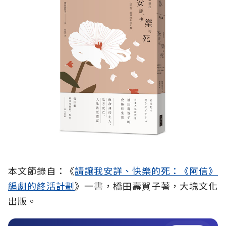
本文節錄自：《
請讓我安詳、快樂的死：《阿信》
編劇的終活計劃
》一書，橋田壽賀子著，大塊文化
出版。