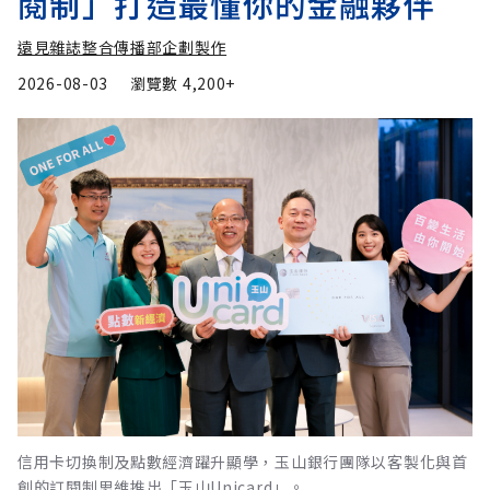
閱制」打造最懂你的金融夥伴
遠見雜誌整合傳播部企劃製作
2026-08-03
瀏覽數
4,200+
信用卡切換制及點數經濟躍升顯學，玉山銀行團隊以客製化與首
創的訂閱制思維推出「玉山Unicard」。