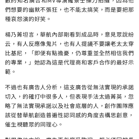
數的知名廣告和MV導演羅景壬操刀拍攝，因為他
們想要的幽默不張狂，也不能太搞笑，而是要把那
種哀怨演的好笑。
楊乃菁坦言，華航內部剛看到成品時，意見眾說紛
云，有人反應像鬼片，也有人提議不要讓老太太穿
比基尼，「即便有點擔憂，仍尊重並全然相信我們
的專業，」她認為這是代理商和客戶合作的最好示
範。
不過也有廣告人分析，這支廣告從無法實現的承諾
切入，的確打中很多人，但表現手法太過菁英，忽
略了無法實現承諾以及社會底層的人，創作團隊應
該從替華航創造普遍性認同感的角度去構思創意，
催生視聽眾的同理心。