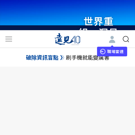
世界重
組・洞見
未來 與
世界領袖
職場雷達
破除資訊盲點
刷手機就能變厲害
同行