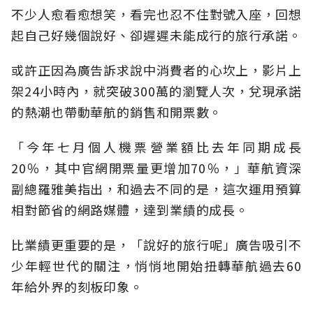
不少人愈看愈想笑，看完也忍不住對號入座，回想
起自己好幾個說好、卻遲遲未能成行的旅行承諾。
或許正因為廣告訴求說中消費者的心坎上，影片上
架24小時內，就突破300萬的瀏覽人次，兌現承諾
的熱潮也帶動華航的銷售和開票數。
「今年七月個人機票營業額比去年同期成長
20％，其中官網開票量更增加70％，」華航資深
副總羅雅美指出，和過去不同的是，這次運用預算
相對節省的網路媒體，達到業績的成長。
比業績更重要的是，「說好的旅行呢」廣告吸引不
少年輕世代的關注，悄悄地開始扭轉華航過去60
年給外界的刻板印象。