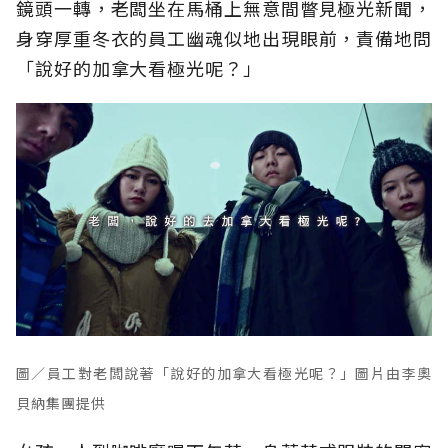
鏡頭一轉，老闆坐在馬桶上無意間瞥見極光新聞，
身穿厚重冬衣的員工幽魂似地出現眼前，責備地問
「說好的加拿大看極光呢？」
圖／員工對老闆說著「說好的加拿大看極光呢？」圖片由李奧
貝納集團提供