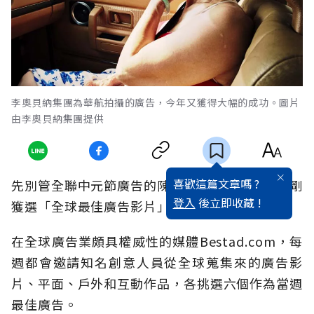
李奧貝納集團為華航拍攝的廣告，今年又獲得大幅的成功。圖片
由李奧貝納集團提供
喜歡這篇文章嗎 ?
先別管全聯中元節廣告的陳文成爭議了，你看過剛
登入
後立即收藏 !
獲選「全球最佳廣告影片」的台灣廣告嗎？
在全球廣告業頗具權威性的媒體Bestad.com，每
週都會邀請知名創意人員從全球蒐集來的廣告影
片、平面、戶外和互動作品，各挑選六個作為當週
最佳廣告。