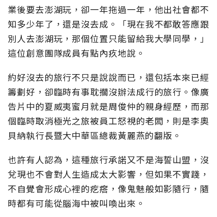
業後要去澎湖玩，卻一年拖過一年，他出社會都不
知多少年了，還是沒去成。「現在我不都敢答應跟
別人去澎湖玩，那個位置只能留給我大學同學，」
這位創意團隊成員有點內疚地說。
約好沒去的旅行不只是說說而已，還包括本來已經
籌劃好，卻臨時有事耽擱沒辦法成行的旅行。像廣
告片中的夏威夷蜜月就是周俊仲的親身經歷，而那
個臨時取消極光之旅被員工怒視的老闆，則是李奧
貝納執行長暨大中華區總裁黃麗燕的翻版。
也許有人認為，這種旅行承諾又不是海誓山盟，沒
兌現也不會對人生造成太大影響，但如果不實踐，
不自覺會形成心裡的疙瘩，像鬼魅般如影隨行，隨
時都有可能從腦海中被叫喚出來。