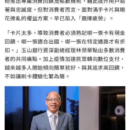
紛推出專屬消費回饋及點數機制，藉此提升用戶黏
著與忠誠度，但對消費者而言，面對滿手卡片與眼
花撩亂的權益方案，早已陷入「選擇疲勞」。
「卡片太多，導致消費者必須熟記哪一張卡有現金
回饋、哪一張適合出國、哪一張在特定通路才有折
扣。」玉山銀行資深副總經理林榮華點出多數消費
者的共同痛點。加上疫情加速民眾轉向數位支付，
越來越多人開始傾向簡單就好，與其追求高回饋，
不如讓刷卡體驗化繁為簡。