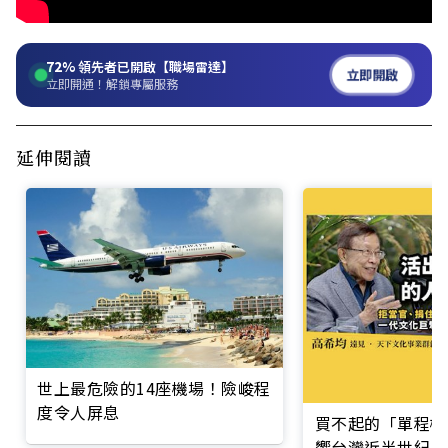
72%
領先者已開啟【職場雷達】
立即開啟
立即開通！解鎖專屬服務
延伸閱讀
世上最危險的14座機場！險峻程
度令人屏息
買不起的「單程機
響台灣近半世紀思