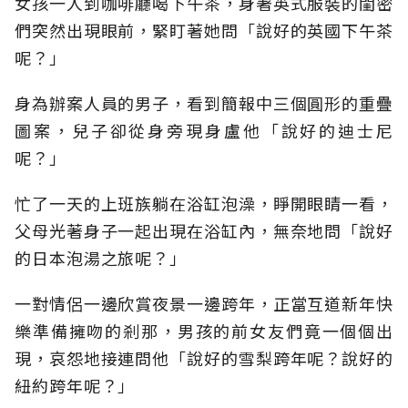
女孩一人到咖啡廳喝下午茶，身著英式服裝的閨密
們突然出現眼前，緊盯著她問「說好的英國下午茶
呢？」
身為辦案人員的男子，看到簡報中三個圓形的重疊
圖案，兒子卻從身旁現身盧他「說好的迪士尼
呢？」
忙了一天的上班族躺在浴缸泡澡，睜開眼睛一看，
父母光著身子一起出現在浴缸內，無奈地問「說好
的日本泡湯之旅呢？」
一對情侶一邊欣賞夜景一邊跨年，正當互道新年快
樂準備擁吻的剎那，男孩的前女友們竟一個個出
現，哀怨地接連問他「說好的雪梨跨年呢？說好的
紐約跨年呢？」