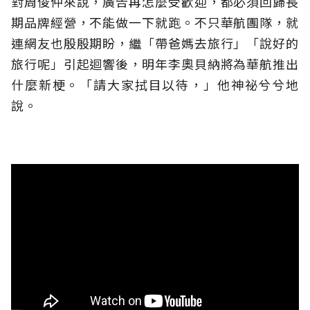
對周俊仲來說，廣告再怎麼受歡迎，都必須回歸長
期品牌經營，不能做一下就跑。不只華航團隊，就
連網友也殷殷期盼，繼「帶爸媽去旅行」「說好的
旅行呢」引起迴響後，明年李奧貝納將為華航推出
什麼新梗。「請大家拭目以待，」他神祕兮兮地
說。