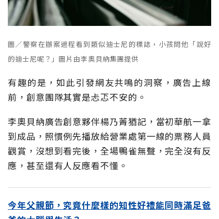
圖／警察在辦案過程看到類似迪士尼的標誌，小孩問他「說好
的迪士尼呢？」圖片由李奧貝納集團提供
有趣的是，如此引發網友共鳴的洞察，廣告上線
前，創意團隊其實是忐忑不安的。
李奧貝納廣告創意夥伴楊乃菁猶記，當初華航一拿
到成品，照慣例先播放給營業處第一線的票務人員
觀賞，沒想到看完後，全場鴨雀無聲，完全沒有反
應，甚至還有人反應看不懂。
今年父親節，究竟什麼樣的知性好禮能同時滿足爸