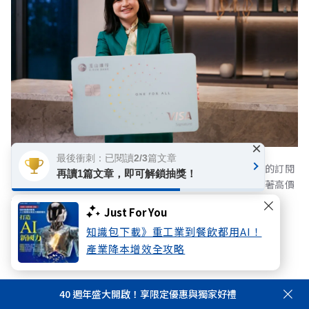
×
最後衝刺：已閱讀2/3篇文章
玉山銀行信用卡暨支付金融處資深經理張家菱指出新型態的訂閱
再讀1篇文章，即可解鎖抽獎！
機制不僅創造了高動卡率，更成功協助銀行精準篩選並黏著高價
值的核心客群 。
Just For You
知識包下載》重工業到餐飲都用AI！
點數經濟圈發威，打造隨身支付顧問
產業降本增效全攻略
林榮華認為，玉山Unicard的核心優勢之一，在於
40 週年盛大開啟！享限定優惠與獨家好禮
其與「玉山 Wallet」電子支付的結合，打破實體