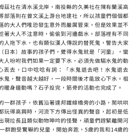
姆茲社在清水溪北岸，南投縣的久美社在陳有蘭溪高
等部落則在曾文溪上游台地建社，所以孩童們個個都
落的大人們唯恐發生意外而嚴厲管束，但是效果並不
趁著大人不注意時，偷偷到河邊戲水。部落裡有不同
的人拖下水，也有類似漢人傳說的替死鬼，警告大家
（日本）故事的孩子們，覺得水鬼就是「河童」，蠻
大人吩咐我們如果一定要下水，必須先做驅水鬼的動
心丟去，口中唸唸有詞：「水鬼退去吧！水鬼退去
水鬼，聲音越大越好，一段時間後才能放心下水。祖
的暖身運動嗎？石子投完，筋骨的活動也完成了。
的一群孩子，依舊沿著達邦鐵線橋旁的小路，鬧哄哄
都玩得高興時，河流下方傳出怪異的聲音，起初是低
出現拉長且類似動物呻吟的怪聲，頑童們趕緊離開河
一群飽受驚嚇的兒童，開始奔跑，5歲的我和14歲的