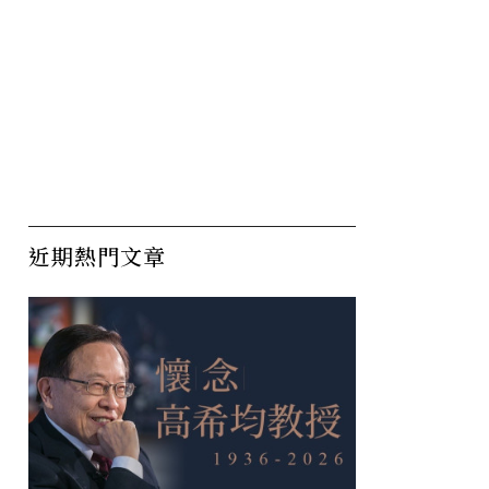
近期熱門文章
一個泰國
刻骨銘心的感受 來自真實
孩
五種語言
的情境
通
母