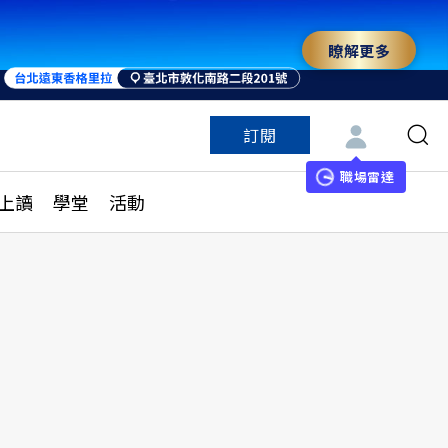
瞭解更多
來 與世界領袖同行
訂閱
特色頻道
訂閱
見線上讀
ESG遠見
職場雷達
上讀
學堂
活動
多訂閱方案
城市學
刊購買
健康遠見
子報訂閱
華人精英論壇
享知識包
領導影響力學院