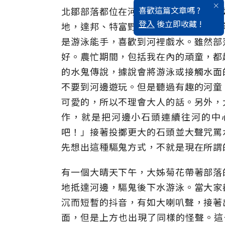
喜歡這篇文章嗎 ?
北鄒部落都位在河流邊緣，來吉社及伊
登入
後立即收藏 !
地，達邦、特富野、樂野、里佳、山美
是游泳能手，喜歡到河裡戲水。雖然部
好。農忙期間，包括我在內的頑童，都
的水鬼傳說，據說會將游泳或接觸水面
不要到河邊遊玩。但是聽過有趣的河童
可愛的，所以不理會大人的話。另外，
作，就是把河邊小石頭連續往河的中
吧！」接著投擲更大的石頭並大聲咒罵
先想出這種驅鬼方式，不就是現在所謂
有一個大晴天下午，大姊菊花帶著部落
地抵達河邊，驅鬼後下水游泳。當大家
沉而短暫的抖音，有如大喇叭聲，接著
面，但是上方也出現了同樣的怪聲。這