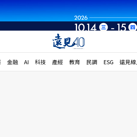
世界重組・洞見未
章
特輯
文章
大學升學、職涯攻略
遠
際
金融
AI
科技
產經
教育
民調
ESG
遠見線
國際
更
縣市施政調查全解析
金融
單
民調
產經
電
好享生活
獨
專欄