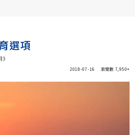
書6選3 特價 3,980 元
育選項
月》
2018-07-16
瀏覽數
7,950+