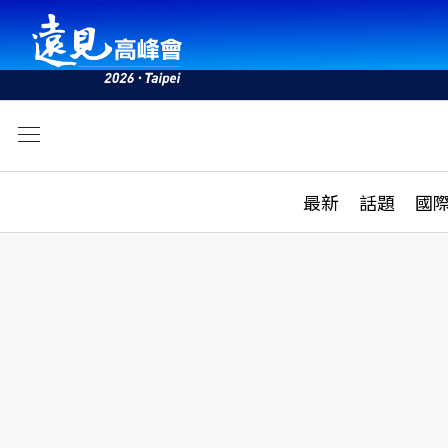
文
最新
最新
話題
國
雜誌目錄
活動
話題
AI
學堂
專題報導
科技
教育
遠見ON AIR
影音
合作